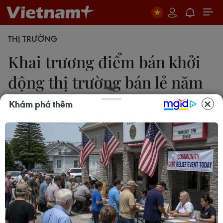
THỊ TRƯỜNG
Khai trương điểm bán khởi
động thị trường bán lẻ năm
2021
Khám phá thêm
Mỹ Phương
05/02/2021 07:22
Khai trương điểm bán mới và tái định vị thương
hiệu trên thị trường bán lẻ là nỗ lực của nhà bán lẻ,
đơn vị sản xuất, kinh doanh trên địa bàn Thành
phố Hồ Chí Minh trong bối cảnh dịch COVID-19.