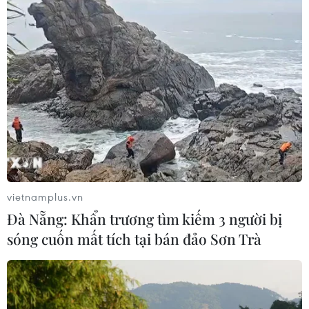
Giỏ quà tặng Tết Tân Sửu 2021: Đa dạng,
phù hợp theo từng phân khúc
14/01/2021 08:32
Dịp Tết Nguyên Đán 2021 đang dần đến gần. Trên thị
trường đang nhộn nhịp với nhiều giỏ quà Tết với mẫu
mã đa dạng, giá bán hợp lý phù hợp với bối cảnh tiêu
dùng.
vietnamplus.vn
Đà Nẵng: Khẩn trương tìm kiếm 3 người bị
sóng cuốn mất tích tại bán đảo Sơn Trà