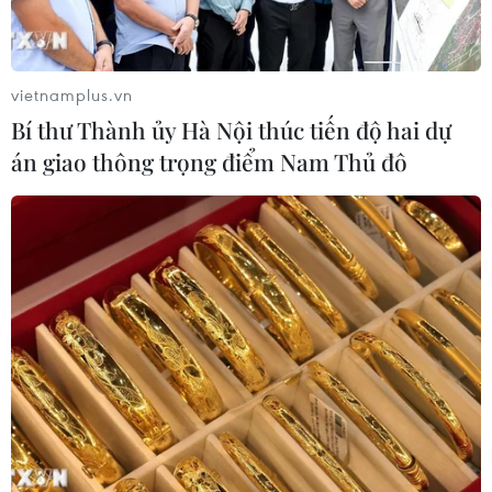
vietnamplus.vn
Bí thư Thành ủy Hà Nội thúc tiến độ hai dự
án giao thông trọng điểm Nam Thủ đô
TP. HCM: Nhiều sản phẩm hàng hóa mới
phục vụ thị trường Tết
23/12/2020 07:30
VISSAN dự kiến tổng lượng hàng hóa thực phẩm chế
biến khoảng 5.200 tấn và thực phẩm tươi sống 2.300
tấn để phục vụ Tết; đảm bảo nguồn cung hàng hóa dồi
dào, giá ổn định.