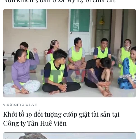
Khuyến mãi trên toàn chuỗi cửa hàng hay đồng loạt
giảm giá là những chương trình ưu đãi được nhiều nhà
bán lẻ ở Thành phố Hồ Chí Minh tung ra nhằm kích cầu
tiêu dùng, đón Tết Dương lịch 2021.
vietnamplus.vn
Khởi tố 19 đối tượng cướp giật tài sản tại
Công ty Tân Huê Viên