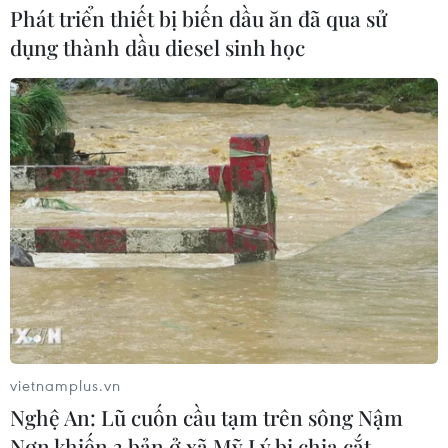
đáp ứng nhu cầu tiêu dùng.
Phát triển thiết bị biến dầu ăn đã qua sử
dụng thành dầu diesel sinh học
TP.HCM: Nhà bán lẻ liên tục "chạy" khuyến
vietnamplus.vn
mãi đón Tết Dương lịch
Nghệ An: Lũ cuốn cầu tạm trên sông Nậm
Nơn khiến 3 bản ở xã Mỹ Lý bị chia cắt
30/12/2020 08:43