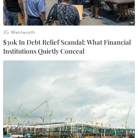
JG Wentworth
$30k In Debt Relief Scandal: What Financial
Institutions Quietly Conceal
Người tiêu dùng Thành phố Hồ Chí Minh mua thịt lợn tại
Co.opmart Vạn Hạnh, quận 10. (Ảnh: TTXVN phát)
Từ đầu năm 2021 đến nay, nhiều doanh nghiệp
đã tăng cường khai trương điểm bán mới và tái
định vị lại thương hiệu trên thị trường bán lẻ.