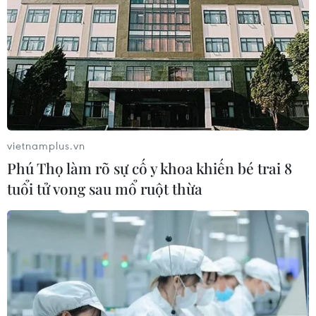
vietnamplus.vn
Phú Thọ làm rõ sự cố y khoa khiến bé trai 8
tuổi tử vong sau mổ ruột thừa
#Thành phố Hồ Chí Minh
#Thị trường bán lẻ
#Nhà bán lẻ
#Dịch COVID-19
#Thương hiệu bán lẻ
#Saigon Co.op
Tp. Hồ Chí Minh