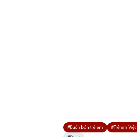
#Buôn bán trẻ em
#Trẻ em Việ