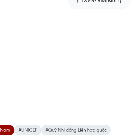
(TTXVN/Vietnam+)
t Nam
#UNICEF
#Quỹ Nhi đồng Liên hợp quốc