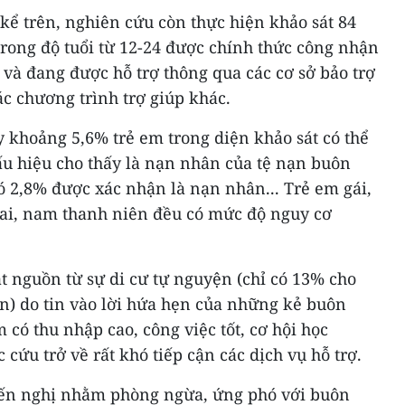
 kể trên, nghiên cứu còn thực hiện khảo sát 84
trong độ tuổi từ 12-24 được chính thức công nhận
và đang được hỗ trợ thông qua các cơ sở bảo trợ
c chương trình trợ giúp khác.
 khoảng 5,6% trẻ em trong diện khảo sát có thể
ấu hiệu cho thấy là nạn nhân của tệ nạn buôn
ó 2,8% được xác nhận là nạn nhân... Trẻ em gái,
rai, nam thanh niên đều có mức độ nguy cơ
t nguồn từ sự di cư tự nguyện (chỉ có 13% cho
uốn) do tin vào lời hứa hẹn của những kẻ buôn
 có thu nhập cao, công việc tốt, cơ hội học
cứu trở về rất khó tiếp cận các dịch vụ hỗ trợ.
ến nghị nhằm phòng ngừa, ứng phó với buôn