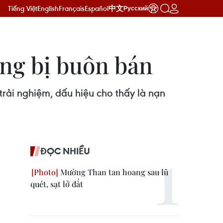
Tiếng Việt
English
Français
Español
中文
Русский
ăng bị buôn bán
rải nghiệm, dấu hiệu cho thấy là nạn
ĐỌC NHIỀU
Mường Than tan hoang sau lũ
quét, sạt lở đất