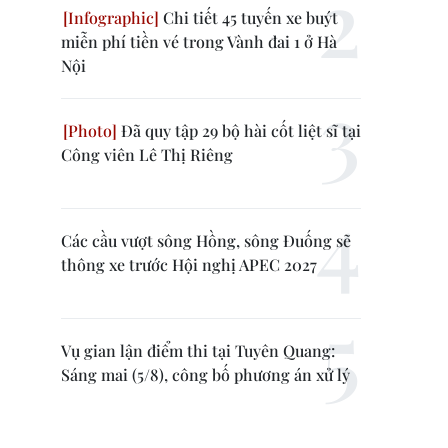
Chi tiết 45 tuyến xe buýt
miễn phí tiền vé trong Vành đai 1 ở Hà
Nội
Đã quy tập 29 bộ hài cốt liệt sĩ tại
Công viên Lê Thị Riêng
Các cầu vượt sông Hồng, sông Đuống sẽ
thông xe trước Hội nghị APEC 2027
Vụ gian lận điểm thi tại Tuyên Quang:
Sáng mai (5/8), công bố phương án xử lý