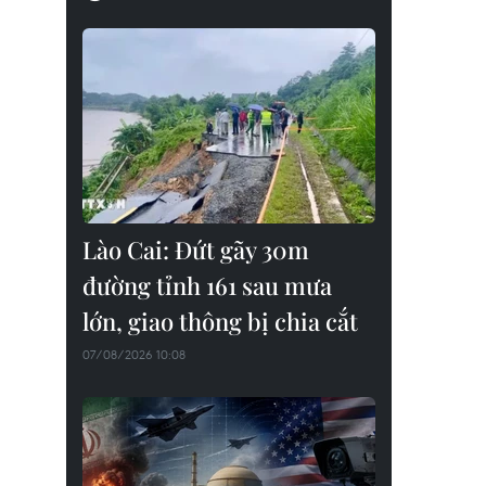
Lào Cai: Đứt gãy 30m
đường tỉnh 161 sau mưa
lớn, giao thông bị chia cắt
07/08/2026 10:08