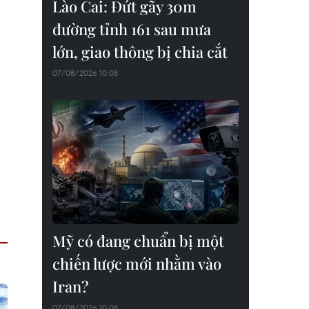
Lào Cai: Đứt gãy 30m
đường tỉnh 161 sau mưa
lớn, giao thông bị chia cắt
07/08/2026 10:08
Mỹ có đang chuẩn bị một
chiến lược mới nhằm vào
Iran?
07/08/2026 10:08