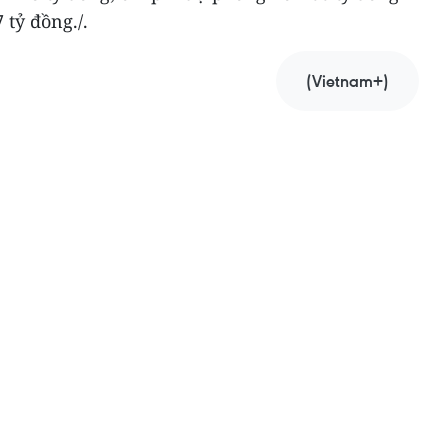
 tỷ đồng./.
(Vietnam+)