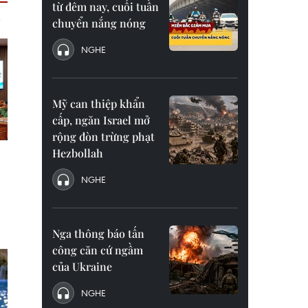
từ đêm nay, cuối tuần
chuyển nắng nóng
NGHE
Mỹ can thiệp khẩn
cấp, ngăn Israel mở
rộng đòn trừng phạt
Hezbollah
NGHE
Nga thông báo tấn
công căn cứ ngầm
của Ukraine
NGHE