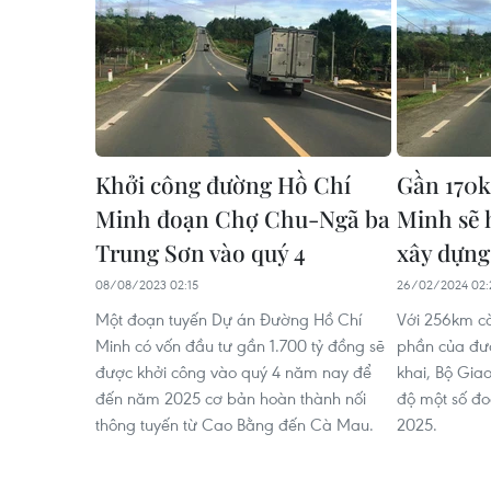
Khởi công đường Hồ Chí
Gần 170
Minh đoạn Chợ Chu-Ngã ba
Minh sẽ 
Trung Sơn vào quý 4
xây dựng
08/08/2023 02:15
26/02/2024 02:
Một đoạn tuyến Dự án Đường Hồ Chí
Với 256km cò
Minh có vốn đầu tư gần 1.700 tỷ đồng sẽ
phần của đườ
được khởi công vào quý 4 năm nay để
khai, Bộ Giao
đến năm 2025 cơ bản hoàn thành nối
độ một số đ
thông tuyến từ Cao Bằng đến Cà Mau.
2025.