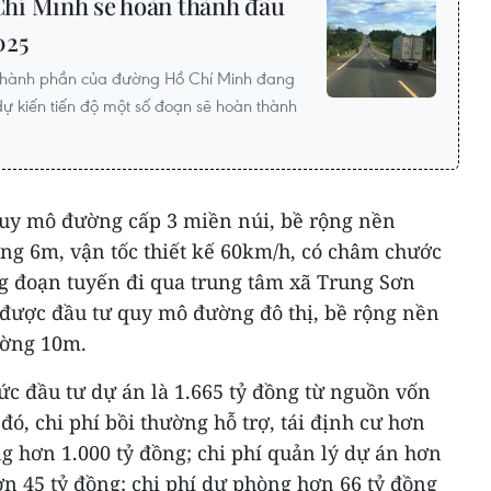
hí Minh sẽ hoàn thành đầu
025
 thành phần của đường Hồ Chí Minh đang
 dự kiến tiến độ một số đoạn sẽ hoàn thành
uy mô đường cấp 3 miền núi, bề rộng nền
g 6m, vận tốc thiết kế 60km/h, có châm chước
ng đoạn tuyến đi qua trung tâm xã Trung Sơn
 được đầu tư quy mô đường đô thị, bề rộng nền
ường 10m.
ức đầu tư dự án là 1.665 tỷ đồng từ nguồn vốn
ó, chi phí bồi thường hỗ trợ, tái định cư hơn
ng hơn 1.000 tỷ đồng; chi phí quản lý dự án hơn
hơn 45 tỷ đồng; chi phí dự phòng hơn 66 tỷ đồng