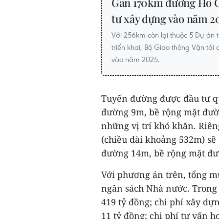
Gần 170km đường Hồ C
tư xây dựng vào năm 2
Với 256km còn lại thuộc 5 Dự án
triển khai, Bộ Giao thông Vận tải
vào năm 2025.
Tuyến đường được đầu tư q
đường 9m, bề rộng mặt đườn
những vị trí khó khăn. Riê
(chiều dài khoảng 532m) sẽ
đường 14m, bề rộng mặt đ
Với phương án trên, tổng m
ngân sách Nhà nước. Trong đ
419 tỷ đồng; chi phí xây dự
11 tỷ đồng; chi phí tư vấn 