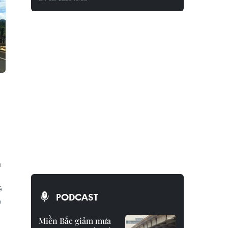
h
ẽ
PODCAST
n
Miền Bắc giảm mưa