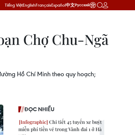
Tiếng Việt
English
Français
Español
中文
Русский
đoạn Chợ Chu-Ngã
đường Hồ Chí Minh theo quy hoạch;
ĐỌC NHIỀU
Chi tiết 45 tuyến xe buýt
miễn phí tiền vé trong Vành đai 1 ở Hà