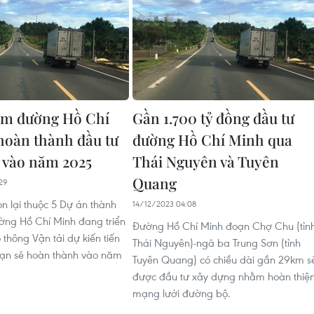
km đường Hồ Chí
Gần 1.700 tỷ đồng đầu tư
hoàn thành đầu tư
đường Hồ Chí Minh qua
 vào năm 2025
Thái Nguyên và Tuyên
Quang
29
n lại thuộc 5 Dự án thành
14/12/2023 04:08
ng Hồ Chí Minh đang triển
Đường Hồ Chí Minh đoạn Chợ Chu (tỉn
 thông Vận tải dự kiến tiến
Thái Nguyên)-ngã ba Trung Sơn (tỉnh
oạn sẽ hoàn thành vào năm
Tuyên Quang) có chiều dài gần 29km s
được đầu tư xây dựng nhằm hoàn thiệ
mạng lưới đường bộ.