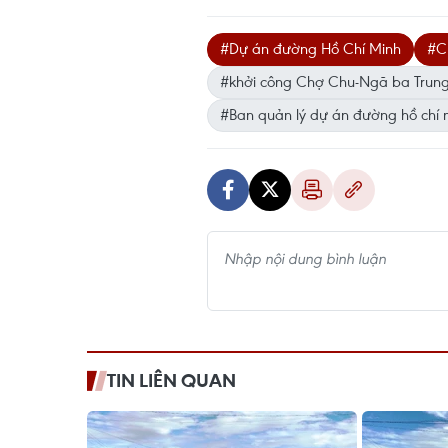
#Dự án đường Hồ Chí Minh
#C
#khởi công Chợ Chu-Ngã ba Trun
#Ban quản lý dự án đường hồ chí 
TIN LIÊN QUAN