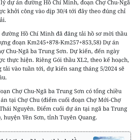
 lý dự án đường Hồ Chí Minh, đoạn Chợ Chu-Ngã
c khởi công vào dịp 30/4 tới đây theo đúng chỉ
ải.
 đường Hồ Chí Minh đã đăng tải hồ sơ mời thầu
y dựng đoạn Km245+878-Km257+853,58) Dự án
ợ Chu-Ngã ba Trung Sơn. Dự kiến, đến ngày
ợc thực hiện. Riêng Gói thầu XL2, theo kế hoạch,
 tải vào tuần tới, dự kiến sang tháng 5/2024 sẽ
ầu.
oạn Chợ Chu-Ngã ba Trung Sơn có tổng chiều
án tại Chợ Chu (điểm cuối đoạn Chợ Mới-Chợ
 Thái Nguyên. Điểm cuối dự án tại ngã ba Trung
C), huyện Yên Sơn, tỉnh Tuyên Quang.