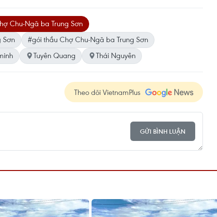
hợ Chu-Ngã ba Trung Sơn
g Sơn
#gói thầu Chợ Chu-Ngã ba Trung Sơn
minh
Tuyên Quang
Thái Nguyên
Theo dõi VietnamPlus
GỬI BÌNH LUẬN