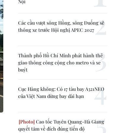
Nội
Các cầu vượt sông Hồng, sông Đuống sẽ
thông xe trước Hội nghị APEC 2027
Thành phố Hồ Chí Minh phát hành thẻ
giao thông công cộng cho metro và xe
buýt
Cục Hàng không: Có 17 tàu bay A321NEO
của Việt Nam dừng bay dài hạn
Cao tốc Tuyên Quang-Hà Giang
quyết tâm về đích đúng tiến độ