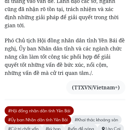
đi thẳng vào vấn đề. Lãnh đạo các sở, ngành
cũng đã nhận rõ tồn tại, trách nhiệm và xác
định những giải pháp để giải quyết trong thời
gian tới.
Phó Chủ tịch Hội đồng nhân dân tỉnh Yên Bái đề
nghị, Ủy ban Nhân dân tỉnh và các ngành chức
năng cần làm tốt công tác phối hợp để giải
quyết tốt những vấn đề bức xúc, nổi cộm,
những vấn đề mà cử tri quan tâm./.
(TTXVN/Vietnam+)
#Hội đồng nhân dân tỉnh Yên Bái
#Ủy ban Nhân dân tỉnh Yên Bái
#Khai thác khoáng sản
#Cử tri chất vấn
#kỳ họp
#vấn đề nóng
Lào Cai