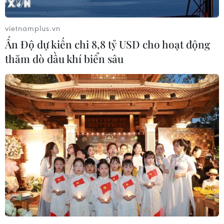
vietnamplus.vn
Ấn Độ dự kiến chi 8,8 tỷ USD cho hoạt động
thăm dò dầu khí biển sâu
Dịch bệnh COVID-19 đến 19/1: Hơn 270
triệu người đã hồi phục
19/01/2022 01:38
Tính đến 8h sáng 19/1 (theo giờ Việt Nam), trên thế giới
có tổng cộng 334.901.469 ca mắc COVID-19 và
5.572.678 ca tử vong. Số ca hồi phục là 270.612.319 ca.