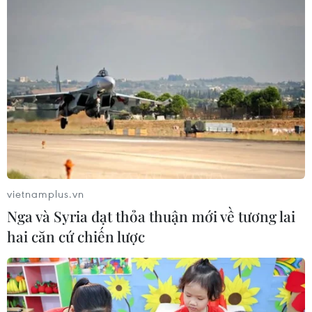
Linh 2026: Cam kết 100% sâm thật
17/07/2026 06:09
Tìm ra cơ chế gây bệnh ung thư
xương hiếm gặp
17/07/2026 01:05
Xem thêm
vietnamplus.vn
Nga và Syria đạt thỏa thuận mới về tương lai
hai căn cứ chiến lược
CƠ QUAN CHỦ QUẢN: THÔNG TẤN XÃ VIỆT NAM