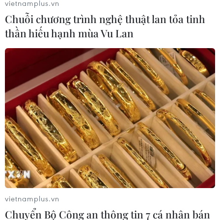
vietnamplus.vn
Chuỗi chương trình nghệ thuật lan tỏa tinh
thần hiếu hạnh mùa Vu Lan
Số ca mắc COVID-19 tại Cuba đã vượt
mốc 1 triệu người
19/01/2022 03:25
Trong ngày 18/1, Cuba đã có thêm 3.306 ca mắc mới và
1 trường hợp tử vong do COVID-19, nâng tổng số ca
mắc bệnh lên 1.002.499 trường hợp, trong đó có 8.341
vietnamplus.vn
ca tử vong.
Chuyển Bộ Công an thông tin 7 cá nhân bán