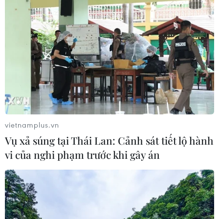
19/01/2022 03:55
Hiện đang có luồng ý kiến cho rằng biến thể Omicron
có khả năng lây lan nhanh hơn so với các biến thể
trước, song dường như ít gây bệnh nặng. Điều này
đang làm dấy lên một cuộc tranh cãi.
vietnamplus.vn
Vụ xả súng tại Thái Lan: Cảnh sát tiết lộ hành
vi của nghi phạm trước khi gây án