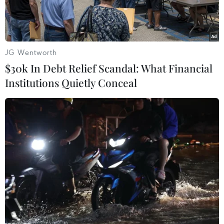
JG Wentworth
$30k In Debt Relief Scandal: What Financial
Institutions Quietly Conceal
Nhân viên y tế tiêm vaccine phòng COVID-19 cho người dân tại
thành phố Modiin, Israel ngày 12/1/2022. (Ảnh: THX/TTXVN)
Dịch COVID-19 tiếp tục diễn biến phức tạp tại
Israel, Pháp, Đức và Venezuela.
Bộ Y tế Israel cho biết ngày 18/1 nước này ghi