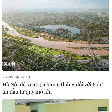
777.453 trường hợp mắc bệnh mới và 1.797 trường hợp
tử vong do COVID-19.
vietnamplus.vn
Hà Nội đề xuất gia hạn 6 tháng đối với 6 dự
án đầu tư quy mô lớn
Tổng giám đốc WHO cảnh báo không nên
xem nhẹ biến thể Omicron