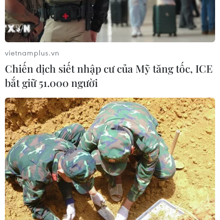
Số ca nhiễm virus Tây sông Nile gia
tăng khắp châu Âu
vietnamplus.vn
26/07/2026 09:18
Chiến dịch siết nhập cư của Mỹ tăng tốc, ICE
bắt giữ 51.000 người
Số ca mắc sởi tại Mỹ lập đỉnh 30 năm
do tỷ lệ tiêm chủng giảm
24/07/2026 23:59
Mỹ điều tra một đợt bùng phát bệnh
tả do ký sinh trùng cyclospora
24/07/2026 05:44