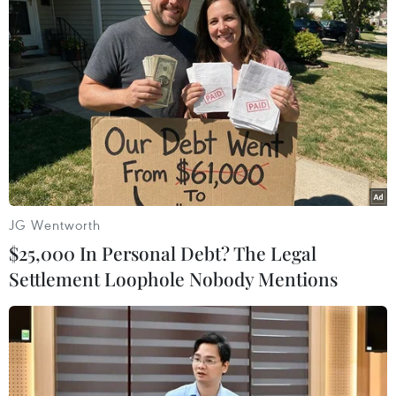
Bà cũng kêu gọi người dân Venezuela tiêm
chủng đầy đủ và tham gia tích cực chương trình
tiêm chủng tăng cường mà nước này khởi động
ngày 3/1 vừa qua.
Trước đó, Tổng thống Venezuela Nicolás
Maduro đã bày tỏ quan ngại trước xu hướng gia
tăng số ca mắc COVID-19 những ngày gần đây
tại nước này và kêu gọi người dân duy trì các
JG Wentworth
biện pháp phòng ngừa và tiêm chủng.
$25,000 In Personal Debt? The Legal
Tuy nhiên, ông Maduro đã ra lệnh nới lỏng các
Settlement Loophole Nobody Mentions
biện pháp giãn cách xã hội được áp dụng từ
ngày 1/11/2021./.
(TTXVN/Vietnam+)