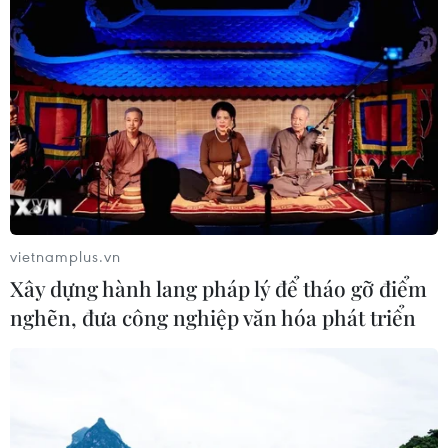
trong mùa dịch cyclosporiasis
04/08/2026 07:11
Phát hiện mới về quá trình lão hóa
của con người
02/08/2026 13:31
vietnamplus.vn
Sâm Ngọc Linh: Báu vật trong tay,
Xây dựng hành lang pháp lý để tháo gỡ điểm
bao giờ "hóa rồng"?
nghẽn, đưa công nghiệp văn hóa phát triển
02/08/2026 11:38
Yếu tố di truyền có thể quyết định
quá trình phát triển ung thư