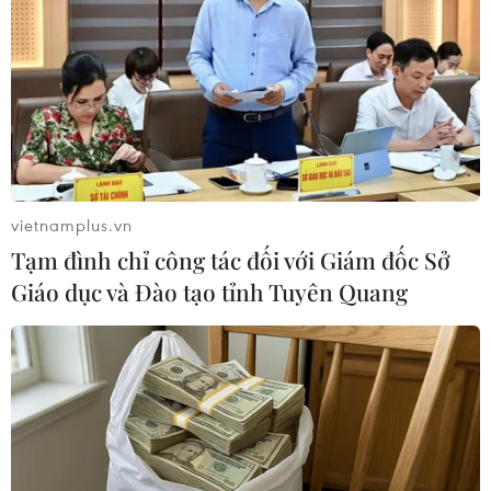
vietnamplus.vn
Tạm đình chỉ công tác đối với Giám đốc Sở
Giáo dục và Đào tạo tỉnh Tuyên Quang
#Dịch COVID-19
#Ca mắc COVID-19
#Biến thể Omicron
#Tử vong
#Tiêm chủng
Đức
Israel
Pháp
Venezuela