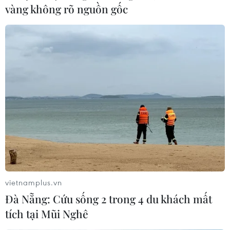
vàng không rõ nguồn gốc
Dữ liệu từ JHU: Ít nhất 20% dân số Mỹ đã
vietnamplus.vn
bị mắc COVID-19
Đà Nẵng: Cứu sống 2 trong 4 du khách mất
19/01/2022 03:32
tích tại Mũi Nghê
Nước Mỹ hiện phải chứng kiến trung bình mỗi ngày có