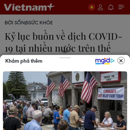
ĐỜI SỐNG
SỨC KHỎE
Kỷ lục buồn về dịch COVID-
19 tại nhiều nước trên thế
giới
Khám phá thêm
Thanh Phương-Mai Phương
19/01/2022 05:30
Dịch COVID-19 tiếp tục diễn biến phức tạp tại
Israel, Pháp, Đức và Venezuela khi số ca mắc mới
trong ngày liên tục tăng cao kể từ khi dịch bùng
phát.