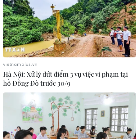
vietnamplus.vn
Hà Nội: Xử lý dứt điểm 3 vụ việc vi phạm tại
hồ Đồng Đò trước 30/9