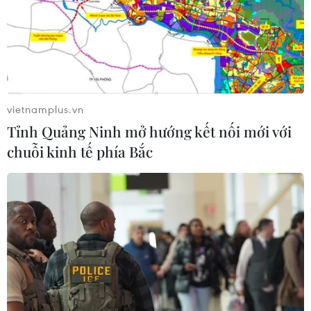
Johnson & Johnson chi 5,5 tỷ USD
dàn xếp vụ kiện phấn rôm gây ung
thư
vietnamplus.vn
28/07/2026 04:37
Tỉnh Quảng Ninh mở hướng kết nối mới với
chuỗi kinh tế phía Bắc
Panama cảnh báo ổ dịch hô hấp lạ
sau 6 ca tử vong liên tiếp
28/07/2026 01:50
Nắng nóng khốc liệt tại Mỹ và Hàn
Quốc đe dọa sức khỏe cộng đồng
27/07/2026 23:07