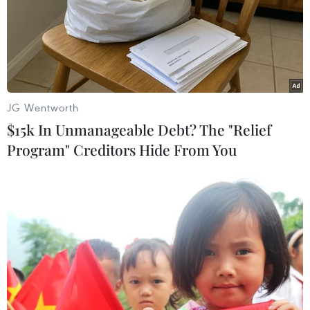
Theo dõi VietnamPlus
JG Wentworth
$15k In Unmanageable Debt? The "Relief
TIN LIÊN QUAN
Program" Creditors Hide From You