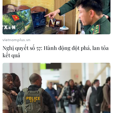
08/08/2026 12:20
Sửa đổi Luật Dầu khí: Phân cấp,
phân quyền nhưng phải kiểm soát
rủi ro
vietnamplus.vn
08/08/2026 11:05
Nghị quyết số 57: Hành động đột phá, lan tỏa
kết quả
Giải quyết khó khăn, vướng mắc
trong lĩnh vực thuế và hải quan
08/08/2026 09:54
Mỹ chi hơn 2 tỷ USD thúc đẩy ngành
pin và khoáng sản nội địa
08/08/2026 08:16