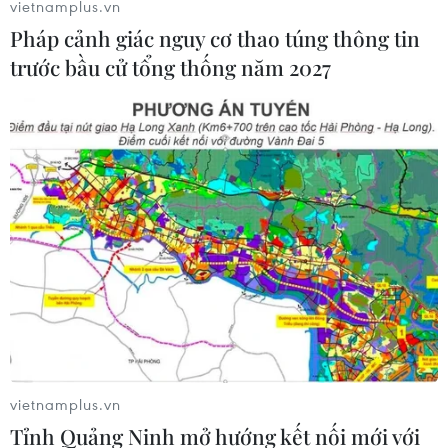
Tổng cục Thuế khẳng định yêu cầu doanh nghiệp cập
vietnamplus.vn
nhật thông tin căn cước công dân là thông báo mạo
Pháp cảnh giác nguy cơ thao túng thông tin
danh, là hành vi trái pháp luật, lợi dụng danh nghĩa cơ
trước bầu cử tổng thống năm 2027
quan thuế để trục lợi cá nhân, lừa đảo.
vietnamplus.vn
Tỉnh Quảng Ninh mở hướng kết nối mới với