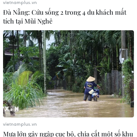
vietnamplus.vn
Đà Nẵng: Cứu sống 2 trong 4 du khách mất
tích tại Mũi Nghê
TIN CÙNG CHUYÊN MỤC
Bảo đảm an toàn hệ thống ngân
hàng và phát triển kinh tế số
09/08/2026 06:20
Trung Quốc công bố kế hoạch phát
triển ngành hàng không dân dụng
09/08/2026 05:12
vietnamplus.vn
Mưa lớn gây ngập cục bộ, chia cắt một số khu