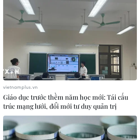
Xem thêm
CƠ QUAN CHỦ QUẢN: THÔNG TẤN XÃ VIỆT NAM
Tổng Biên tập: TRẦN TIẾN DUẨN
Phó Tổng Biên tập: NGUYỄN THỊ TÁM, KHÚC THANH
vietnamplus.vn
THỦY
Giáo dục trước thềm năm học mới: Tái cấu
trúc mạng lưới, đổi mới tư duy quản trị
Sở hữu trí tuệ
Quy định sử dụng
RSS
Hỗ trợ
Ngôn ngữ
TTXVN