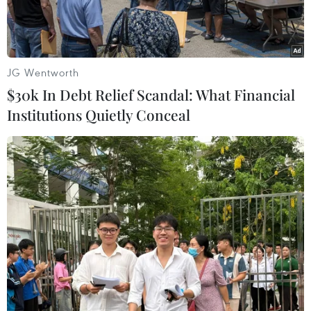
giải thể trên Hệ thống Đăng ký Kinh doanh Quốc
gia.
JG Wentworth
$30k In Debt Relief Scandal: What Financial
Institutions Quietly Conceal
Khu công nghiệp Lộc Sơn, thành phố Bảo Lộc, Lâm Đồng. (Ảnh:
Nguyễn Dũng/TTXVN)
Lãnh đạo Ủy ban Nhân dân tỉnh Lâm Đồng vừa