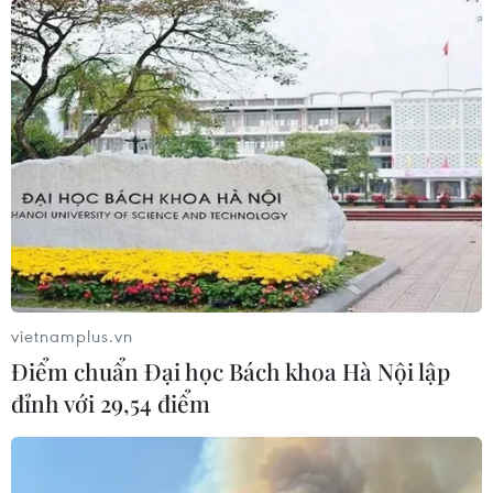
Siết chặt kiểm soát hoạt động kinh doanh
thực phẩm trên mạng
27/12/2022 22:49
Trong 10 tháng năm 2022, lực lượng Quản lý thị trường
đã kiểm tra 4.331 vụ, xử lý 3.321 vụ việc vi phạm về an
toàn thực phẩm, xử phạt vi phạm hành chính hơn 12,63
tỷ đồng.
vietnamplus.vn
Điểm chuẩn Đại học Bách khoa Hà Nội lập
đỉnh với 29,54 điểm