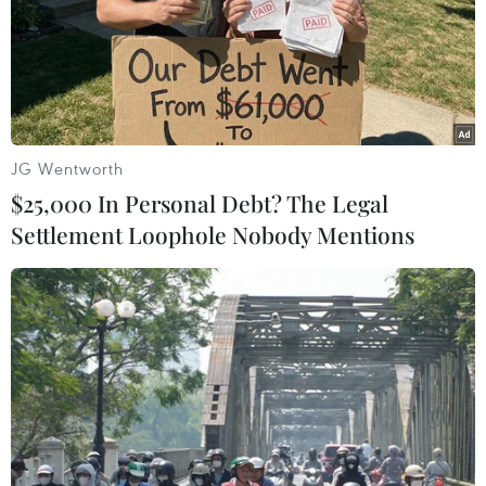
doanh nghiệp?
Theo Báo cáo Chỉ số đánh giá Chi
phí tuân thủ Thủ tục Hành chính
2022, chi phí trực tiếp trung bình
mà doanh nghiệp Phú Thọ bỏ ra
để thực hiện một thủ tục hành
JG Wentworth
chính về khởi sự doanh nghiệp là
$25,000 In Personal Debt? The Legal
0 đồng.
Settlement Loophole Nobody Mentions
(TTXVN/Vietnam+)