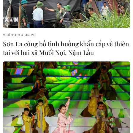
Nghệ An: Sạt lở nghiêm trọng, tỉnh lộ
543D tạm thời tê liệt
08/08/2026 07:09
vietnamplus.vn
Sơn La công bố tình huống khẩn cấp về thiên
tai với hai xã Muổi Nọi, Nậm Lầu
Điện Biên từng bước hình thành thị
trường tín chỉ carbon rừng
08/08/2026 06:50
Lâm Đồng: Mùa trái chín “mở lối”
cho du lịch nông nghiệp La Dạ
08/08/2026 06:43