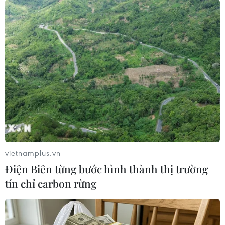
#Lào Cai
#thị trấn Phố Ràng
#hai mẹ con tử vong
#tử vong
#điện giật
#tai nạn
Lào Cai
Theo dõi VietnamPlus
vietnamplus.vn
Điện Biên từng bước hình thành thị trường
tín chỉ carbon rừng
TIN LIÊN QUAN