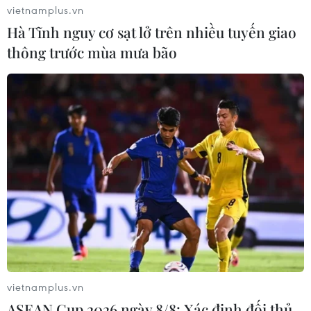
bị điện giật tử vong.
vietnamplus.vn
Hà Tĩnh nguy cơ sạt lở trên nhiều tuyến giao
thông trước mùa mưa bão
vietnamplus.vn
ASEAN Cup 2026 ngày 8/8: Xác định đối thủ