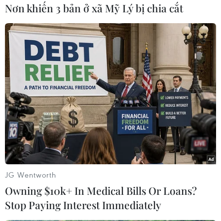
Nơn khiến 3 bản ở xã Mỹ Lý bị chia cắt
Khi phát hiện người bị điện giật cần nhanh
chóng tìm cách đưa người bị nạn ra khỏi nguồn
điện bằng cách ngắt thiết bị đóng cắt điện, cầu
dao, rút phích cắm, cầu chì… Mỗi người dân cần
tự trang bị kiến thức cơ bản về an toàn trong sử
dụng và phòng tránh tai nạn do điện gây ra./.
(TTXVN/Vietnam+)
JG Wentworth
Owning $10k+ In Medical Bills Or Loans?
Stop Paying Interest Immediately