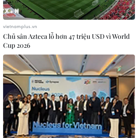
vietnamplus.vn
Chủ sân Azteca lỗ hơn 47 triệu USD vì World
Cup 2026
Thanh Hóa: Tạm giam đối tượng căng dây
điện bẫy chuột làm chết 2 người
13/03/2023 14:02
Tối 9/3, hai nam thanh niên trong lúc đi đánh bắt cá
bằng kích điện ở thôn Phượng Đoài đã vô tình vướng
phải dây điện do Nguyễn Văn Tình giăng dùng để
chống chuột nên bị điện giật tử vong.