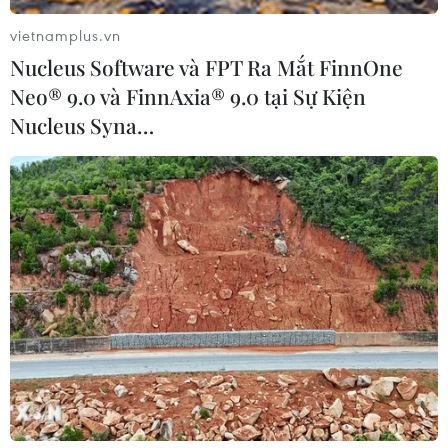
vietnamplus.vn
Nucleus Software và FPT Ra Mắt FinnOne
Neo® 9.0 và FinnAxia® 9.0 tại Sự Kiện
Nucleus Syna…
Bình Dương: Ba người trong một gia đình
tử vong nghi do điện giật
04/04/2023 14:52
Khoảng 18 giờ 30 phút ngày 4/4, do trời mưa, dông lốc
lớn khiến cây đổ đè lên đường dây điện 3 pha làm
những dây điện bị đứt khiến 3 người trong một gia đình