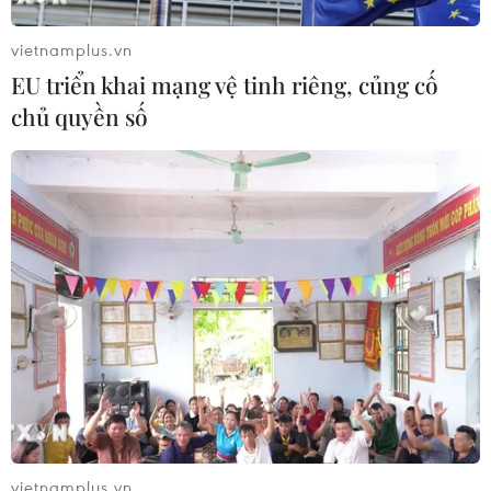
vietnamplus.vn
Sở hữu trí tuệ
Quy định sử dụng
EU triển khai mạng vệ tinh riêng, củng cố
RSS
Hỗ trợ
chủ quyền số
Ngôn ngữ
TTXVN
Dịch vụ tin
Quảng cáo
Liên hệ
Giấy phép số: 1374/GP-BTTTT do Bộ Thông tin và Truyền thông
cấp ngày 11/9/2008.
Quảng cáo: Phó TBT Nguyễn Thị Tám: 093.5958688, Email:
tamvna@gmail.com
Điện thoại: (024) 39411349 - (024) 39411348, Fax: (024)
39411348
vietnamplus.vn