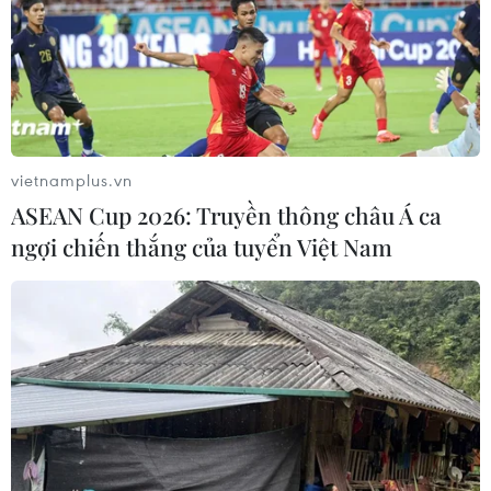
vietnamplus.vn
ASEAN Cup 2026: Truyền thông châu Á ca
ngợi chiến thắng của tuyển Việt Nam
TIN CÙNG CHUYÊN MỤC
Đà Nẵng: Khẩn trương tìm kiếm 3
người bị sóng cuốn mất tích tại bán
đảo Sơn Trà
08/08/2026 07:13