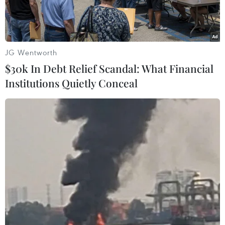
là Ma Quang T (sinh năm 1991) đều bất tỉnh, nằm
trên nền đất ẩm và được xác định đã tử vong.
JG Wentworth
$30k In Debt Relief Scandal: What Financial
Institutions Quietly Conceal
Hiện trường vụ việc. (Nguồn: Công an nhân dân)