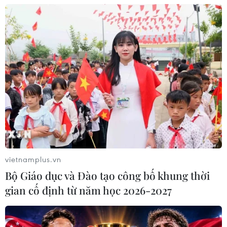
công, sẽ cán mốc vận hành từ tháng
4/2027
08/08/2026 04:30
Tây Ninh ngăn chặn, xử lý nghiêm
các vụ việc xâm phạm quyền sở hữu
trí tuệ
08/08/2026 04:29
Dắt chó đi dạo không đúng quy
định, bị phạt đến 2 triệu đồng?
vietnamplus.vn
08/08/2026 04:16
Bộ Giáo dục và Đào tạo công bố khung thời
gian cố định từ năm học 2026-2027
Bảo đảm quốc phòng, an ninh quốc
gia song không cản trở hoạt động