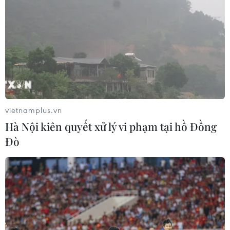
vietnamplus.vn
Hà Nội kiên quyết xử lý vi phạm tại hồ Đồng
Đò