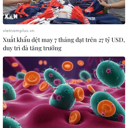
Nguy cơ thiếu nước nghiêm trọng, Bộ TN-
vietnamplus.vn
MT đề nghị cấp bách điều tiết
Xuất khẩu dệt may 7 tháng đạt trên 27 tỷ USD,
09/05/2023 04:13
duy trì đà tăng trưởng
Bộ Tài nguyên và Môi trường đề nghị các bộ, ngành,
địa phương thực hiện các giải pháp cấp bách, giảm
thiểu nguy cơ thiếu nước cấp cho hạ du các lưu vực
sông các tháng cuối mùa cạn năm 2023.