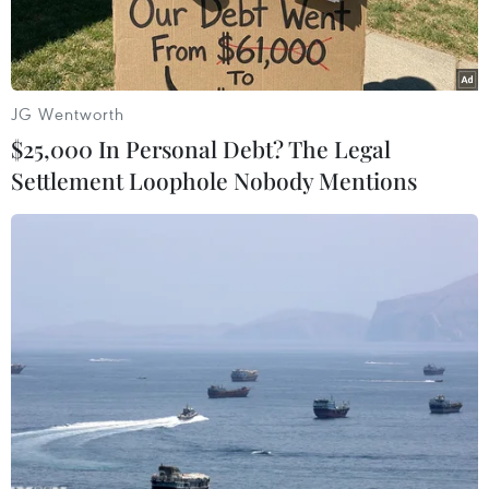
JG Wentworth
$25,000 In Personal Debt? The Legal
Settlement Loophole Nobody Mentions
Thầy Long Văn Ngạn, Hiệu trưởng Trường phổ thông dân tộc
bán trú tiểu học Tả Gia Khâu, huyện Mường Khương kiểm tra
mực nước mưa được tích trong bồn chứa để đảm bảo cho sinh
hoạt hàng ngày của thầy và trò nhà trường. (Ảnh: Quốc
Khánh/TTXVN)
Những ngày qua, một số địa phương như xã Tả