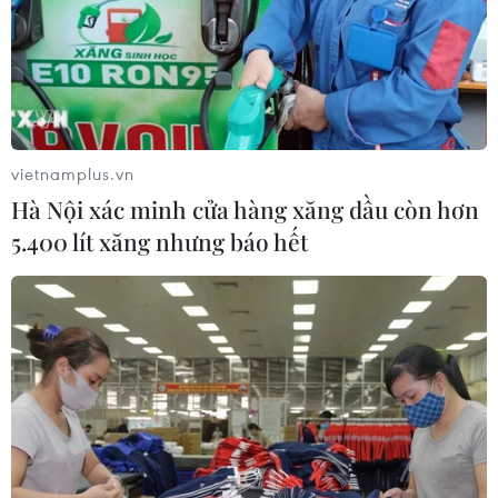
Đà Nẵng đứng trước nguy cơ thiếu nước
sinh hoạt vì xâm nhập mặn
02/05/2023 03:35
Một trong những nguyên nhân nữa khiến thành phố Đà
Nẵng đứng trước nguy cơ thiếu nước là do sự chậm trễ
vietnamplus.vn
đưa vào vận hành nhà máy nước Hòa Liên.
Hà Nội xác minh cửa hàng xăng dầu còn hơn
5.400 lít xăng nhưng báo hết