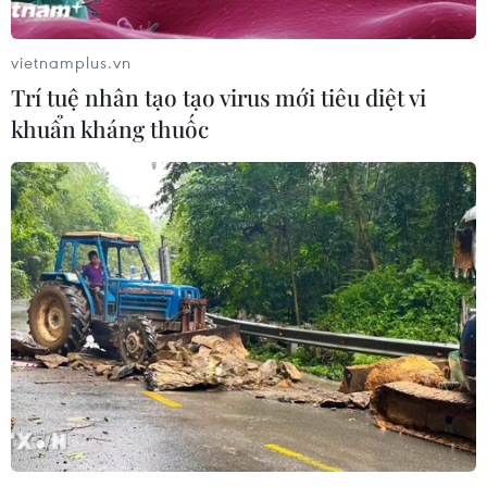
vietnamplus.vn
Trí tuệ nhân tạo tạo virus mới tiêu diệt vi
khuẩn kháng thuốc
Quảng Ngãi: Nguồn nước ngầm trên đảo
Lý Sơn ngày càng cạn kiệt
11/05/2023 06:45
Chủ tịch Ủy ban Nhân dân huyện Lý Sơn Phạm Thị
Hương cho biết vào mùa nắng nóng, nguồn nước ngọt
trên đảo Lý Sơn chỉ đủ phục vụ khoảng 50% nhu cầu
sinh hoạt và sản xuất của người dân.