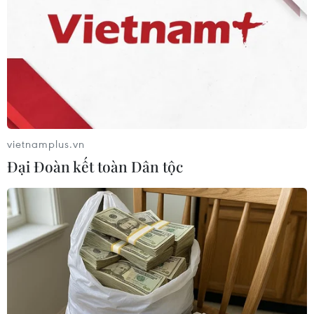
xe công nông chở được 40 mét khối nước cho
nhà trường.
Bên cạnh đó, chính quyền địa phương đã kết
nối với Cảnh sát Phòng cháy chữa cháy chở 80
mét khối nước để cho học sinh sử dụng.
vietnamplus.vn
Đại Đoàn kết toàn Dân tộc