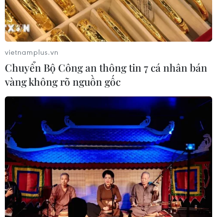
vietnamplus.vn
Chuyển Bộ Công an thông tin 7 cá nhân bán
vàng không rõ nguồn gốc
TIN CÙNG CHUYÊN MỤC
Đà Nẵng mở rộng tìm kiếm 2 nạn
nhân mất tích sau vụ sóng cuốn ở
Mũi Nghê
09/08/2026 08:59