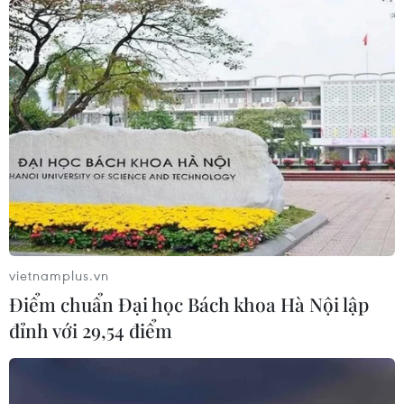
#Lào Cai
#huyện Mường Khương
#Tả Gia Khâu
#nước sạch
#nước sinh hoạt
#nguồn nước
#nguồn sinh thủy
Lào Cai
vietnamplus.vn
Theo dõi VietnamPlus
Điểm chuẩn Đại học Bách khoa Hà Nội lập
đỉnh với 29,54 điểm