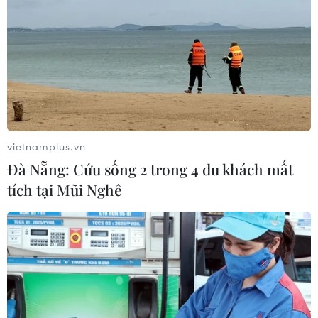
Chủ tịch Ủy ban Nhân dân tỉnh Cao Bằng Hoàng Xuân
Ánh chỉ đạo các cấp, ngành và huyện Hà Quảng cần
có giải pháp hữu hiệu và lâu dài để khắc phục hạn hán
thiếu nước sinh hoạt, sản xuất ở vùng Lục khu.
vietnamplus.vn
Đà Nẵng: Cứu sống 2 trong 4 du khách mất
tích tại Mũi Nghê