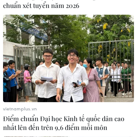
chịu được hạn, phù hợp với thổ nhưỡng khí hậu
chuẩn xét tuyển năm 2026
Mường Khương như cây chè, quế và các cây
công nghiệp khác.
Lâu dài, huyện đẩy mạnh trồng rừng và phát
triển bảo vệ rừng để vừa tạo cảnh quan, vừa tạo
thảm thực vật, nguồn sinh thủy, giữ nguồn
nước, ông Lê Ngọc Dương chia sẻ./.
(TTXVN/Vietnam+)
vietnamplus.vn
Điểm chuẩn Đại học Kinh tế quốc dân cao
nhất lên đến trên 9,6 điểm mỗi môn