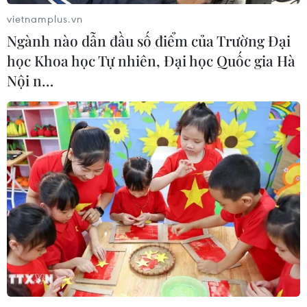
Huyện Mường Khương chỉ đạo các địa phương
vietnamplus.vn
tranh thủ những cơn mưa đầu mùa để tích nước
Ngành nào dẫn đầu số điểm của Trường Đại
tại các bể chứa, hồ chứa, huy động người dân
học Khoa học Tự nhiên, Đại học Quốc gia Hà
khơi thông các tuyến kênh mương, thủy lợi.
Nội n…
Với các công trình thủy lợi và cấp nước sạch
chưa hiệu quả, huyện chuyển dần sang hình
thức khoán cho một đơn vị đầu tư vào vận hành
duy tu, bảo dưỡng cấp nước cho người dân.
Để khắc phục tình trạng khô hạn, ổn định sản
xuất, huyện Mường Khương còn sử dụng lồng
ghép nguồn vốn của ba chương trình mục tiêu
quốc gia giảm nghèo bền vững, phát triển kinh
tế vùng dân tộc miền núi và xây dựng nông
thôn mới cộng với các nguồn vốn hỗ trợ khác để
khôi phục lại toàn bộ các công trình cấp nước