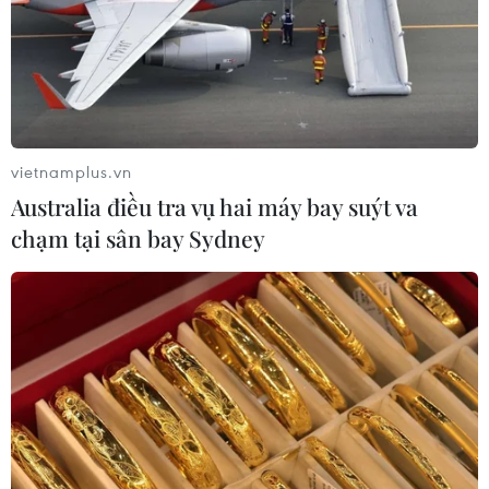
vietnamplus.vn
Australia điều tra vụ hai máy bay suýt va
chạm tại sân bay Sydney