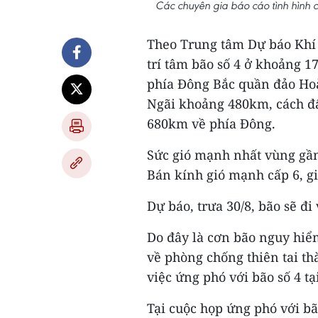
Các chuyên gia báo cáo tình hình 
Theo Trung tâm Dự báo Khí t
trí tâm bão số 4 ở khoảng 1
phía Đông Bắc quần đảo Hoà
Ngãi khoảng 480km, cách đ
680km về phía Đông.
Sức gió mạnh nhất vùng gần 
Bán kính gió mạnh cấp 6, gi
Dự báo, trưa 30/8, bão sẽ đ
Do đây là cơn bão nguy hiể
về phòng chống thiên tai thà
việc ứng phó với bão số 4 t
Tại cuộc họp ứng phó với bão