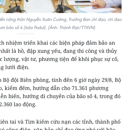
riển nông thôn Nguyễn Xuân Cường, Trưởng Ban chỉ đạo, chỉ đạo
cơn bão số 4 (bão Podul). (Ảnh: Thành Đạt/TTXVN)
ch nhiệm triển khai các biện pháp đảm bảo an
nhất là hồ, đập xung yếu, đang thi công và thủy
c lượng, vật tư, phương tiện để khôi phục sự cố,
g lưới điện.
 Bộ đội Biên phòng, tính đến 6 giờ ngày 29/8, Bộ
áo, kiểm đếm, hướng dẫn cho 71.361 phương
diễn biến, hướng di chuyển của bão số 4, trong đó
2.360 lao động.
iên tai và Tìm kiếm cứu nạn các tỉnh, thành phố
có công điện, văn bản chỉ đạo ứng phó với bão,