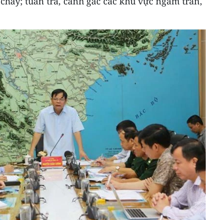
chảy; tuần tra, canh gác các khu vực ngầm tràn,