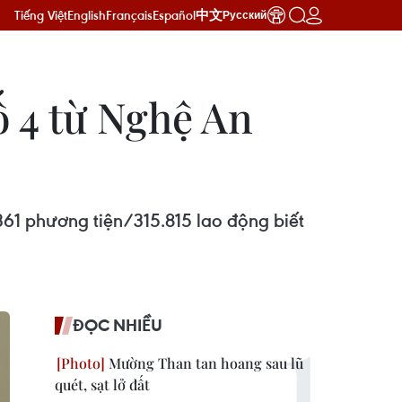
Tiếng Việt
English
Français
Español
中文
Русский
ố 4 từ Nghệ An
361 phương tiện/315.815 lao động biết
ĐỌC NHIỀU
Mường Than tan hoang sau lũ
quét, sạt lở đất