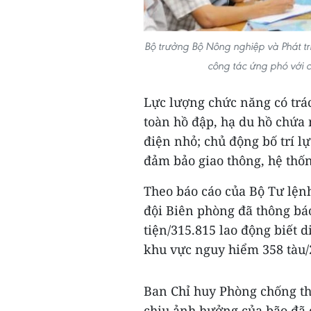
Bộ trưởng Bộ Nông nghiệp và Phát t
công tác ứng phó với 
Lực lượng chức năng có trá
toàn hồ đập, hạ du hồ chứa 
điện nhỏ; chủ động bố trí lự
đảm bảo giao thông, hệ thốn
Theo báo cáo của Bộ Tư lệnh
đội Biên phòng đã thông b
tiện/315.815 lao động biết 
khu vực nguy hiểm 358 tàu/
Ban Chỉ huy Phòng chống th
chịu ảnh hưởng của bão đã 