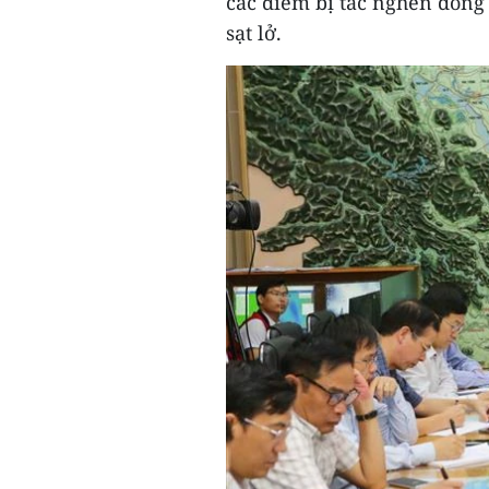
các điểm bị tắc nghẽn dòng 
sạt lở.