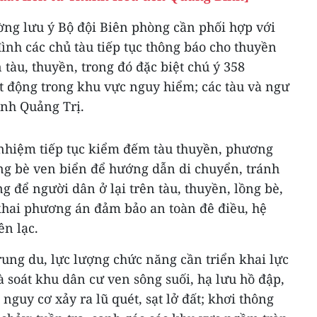
g lưu ý Bộ đội Biên phòng cần phối hợp với
ình các chủ tàu tiếp tục thông báo cho thuyền
 tàu, thuyền, trong đó đặc biệt chú ý 358
t động trong khu vực nguy hiểm; các tàu và ngư
ỉnh Quảng Trị.
 nhiệm tiếp tục kiểm đếm tàu thuyền, phương
ồng bè ven biển để hướng dẫn di chuyển, tránh
g để người dân ở lại trên tàu, thuyền, lồng bè,
 khai phương án đảm bảo an toàn đê điều, hệ
ên lạc.
rung du, lực lượng chức năng cần triển khai lực
à soát khu dân cư ven sông suối, hạ lưu hồ đập,
nguy cơ xảy ra lũ quét, sạt lở đất; khơi thông