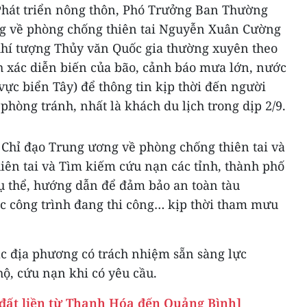
Phát triển nông thôn, Phó Trưởng Ban Thường
ng về phòng chống thiên tai Nguyễn Xuân Cường
hí tượng Thủy văn Quốc gia thường xuyên theo
ính xác diễn biến của bão, cảnh báo mưa lớn, nước
ực biển Tây) để thông tin kịp thời đến người
hòng tránh, nhất là khách du lịch trong dịp 2/9.
Chỉ đạo Trung ương về phòng chống thiên tai và
iên tai và Tìm kiếm cứu nạn các tỉnh, thành phố
cụ thể, hướng dẫn để đảm bảo an toàn tàu
ác công trình đang thi công… kịp thời tham mưu
ác địa phương có trách nhiệm sẵn sàng lực
ộ, cứu nạn khi có yêu cầu.
o đất liền từ Thanh Hóa đến Quảng Bình]