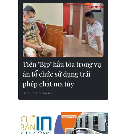
Tiến "Bịp" hầu tòa trong vụ
án tổ chức sử dụng trái
phép chất ma túy
07/08/2026 04:40