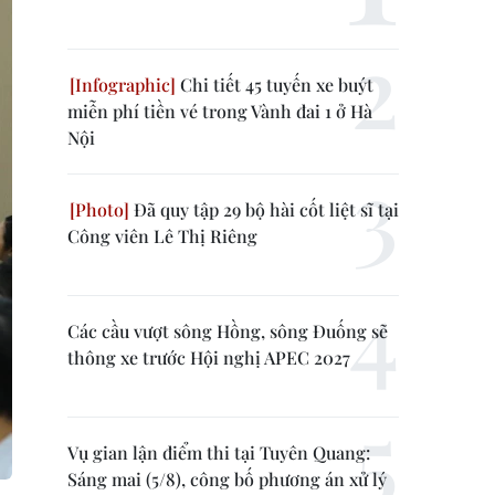
Chi tiết 45 tuyến xe buýt
miễn phí tiền vé trong Vành đai 1 ở Hà
Nội
Đã quy tập 29 bộ hài cốt liệt sĩ tại
Công viên Lê Thị Riêng
Các cầu vượt sông Hồng, sông Đuống sẽ
thông xe trước Hội nghị APEC 2027
Vụ gian lận điểm thi tại Tuyên Quang:
Sáng mai (5/8), công bố phương án xử lý