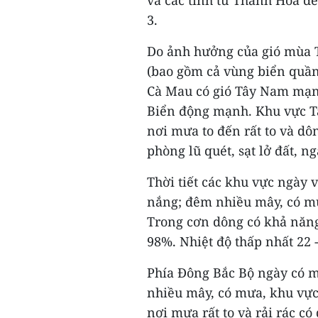
và các tỉnh từ Thanh Hóa đế
3.
Do ảnh hưởng của gió mùa
(bao gồm cả vùng biển quần
Cà Mau có gió Tây Nam mạnh 
Biển động mạnh. Khu vực T
nơi mưa to đến rất to và dô
phòng lũ quét, sạt lở đất, n
Thời tiết các khu vực ngày 
nắng; đêm nhiều mây, có mư
Trong cơn dông có khả năng 
98%. Nhiệt độ thấp nhất 22 - 
Phía Đông Bắc Bộ ngày có mâ
nhiều mây, có mưa, khu vực
nơi mưa rất to và rải rác c