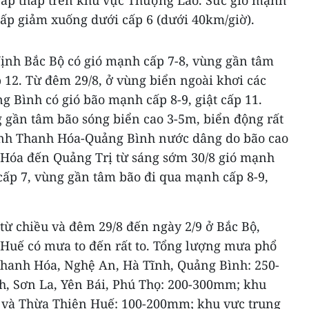
 áp thấp trên khu vực Thượng Lào. Sức gió mạnh
hấp giảm xuống dưới cấp 6 (dưới 40km/giờ).
Vịnh Bắc Bộ có gió mạnh cấp 7-8, vùng gần tâm
p 12. Từ đêm 29/8, ở vùng biển ngoài khơi các
 Bình có gió bão mạnh cấp 8-9, giật cấp 11.
g gần tâm bão sóng biển cao 3-5m, biển động rất
ỉnh Thanh Hóa-Quảng Bình nước dâng do bão cao
h Hóa đến Quảng Trị từ sáng sớm 30/8 gió mạnh
 cấp 7, vùng gần tâm bão đi qua mạnh cấp 8-9,
từ chiều và đêm 29/8 đến ngày 2/9 ở Bắc Bộ,
Huế có mưa to đến rất to. Tổng lượng mưa phổ
 Thanh Hóa, Nghệ An, Hà Tĩnh, Quảng Bình: 250-
, Sơn La, Yên Bái, Phú Thọ: 200-300mm; khu
và Thừa Thiên Huế: 100-200mm; khu vực trung