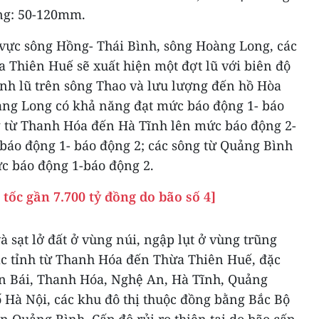
ng: 50-120mm.
 vực sông Hồng- Thái Bình, sông Hoàng Long, các
 Thiên Huế sẽ xuất hiện một đợt lũ với biên độ
ỉnh lũ trên sông Thao và lưu lượng đến hồ Hòa
àng Long có khả năng đạt mức báo động 1- báo
g từ Thanh Hóa đến Hà Tĩnh lên mức báo động 2-
 báo động 1- báo động 2; các sông từ Quảng Bình
c báo động 1-báo động 2.
tốc gần 7.700 tỷ đồng do bão số 4]
à sạt lở đất ở vùng núi, ngập lụt ở vùng trũng
các tỉnh từ Thanh Hóa đến Thừa Thiên Huế, đặc
Yên Bái, Thanh Hóa, Nghệ An, Hà Tĩnh, Quảng
ố Hà Nội, các khu đô thị thuộc đồng bằng Bắc Bộ