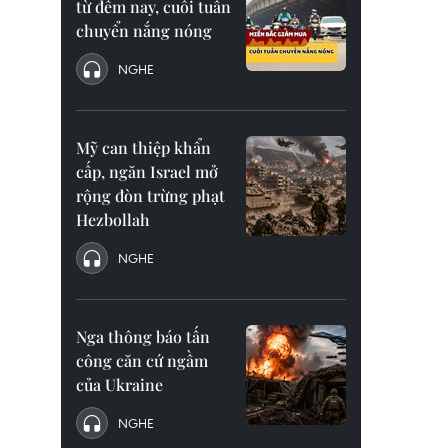
từ đêm nay, cuối tuần
chuyển nắng nóng
NGHE
Mỹ can thiệp khẩn
cấp, ngăn Israel mở
rộng đòn trừng phạt
Hezbollah
NGHE
Nga thông báo tấn
công căn cứ ngầm
của Ukraine
NGHE