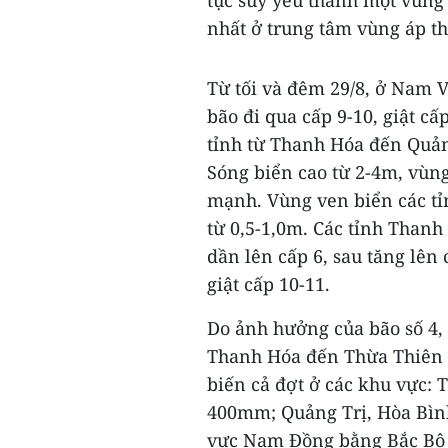
tục suy yếu thành một vùng
nhất ở trung tâm vùng áp t
Từ tối và đêm 29/8, ở Nam 
bão đi qua cấp 9-10, giật cấ
tỉnh từ Thanh Hóa đến Quảng
Sóng biển cao từ 2-4m, vùn
mạnh. Vùng ven biển các t
từ 0,5-1,0m. Các tỉnh Than
dần lên cấp 6, sau tăng lên
giật cấp 10-11.
Do ảnh hưởng của bão số 4, 
Thanh Hóa đến Thừa Thiên 
biến cả đợt ở các khu vực:
400mm; Quảng Trị, Hòa Bình
vực Nam Đồng bằng Bắc Bộ 