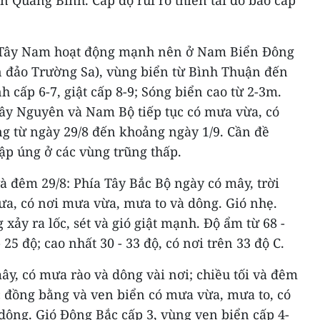
n Quảng Bình. Cấp độ rủi ro thiên tai do bão cấp
 Tây Nam hoạt động mạnh nên ở Nam Biển Đông
 đảo Trường Sa), vùng biển từ Bình Thuận đến
cấp 6-7, giật cấp 8-9; Sóng biển cao từ 2-3m.
ây Nguyên và Nam Bộ tiếp tục có mưa vừa, có
ng từ ngày 29/8 đến khoảng ngày 1/9. Cần đề
gập úng ở các vùng trũng thấp.
và đêm 29/8: Phía Tây Bắc Bộ ngày có mây, trời
a, có nơi mưa vừa, mưa to và dông. Gió nhẹ.
xảy ra lốc, sét và gió giật mạnh. Độ ẩm từ 68 -
25 độ; cao nhất 30 - 33 độ, có nơi trên 33 độ C.
y, có mưa rào và dông vài nơi; chiều tối và đêm
 đồng bằng và ven biển có mưa vừa, mưa to, có
ó dông. Gió Đông Bắc cấp 3, vùng ven biển cấp 4-