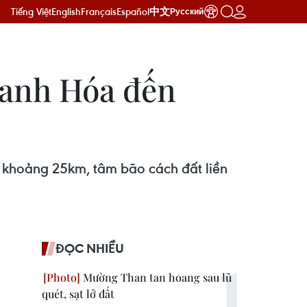
Tiếng Việt
English
Français
Español
中文
Русский
Thanh Hóa đến
c khoảng 25km, tâm bão cách đất liền
ĐỌC NHIỀU
Mường Than tan hoang sau lũ
quét, sạt lở đất