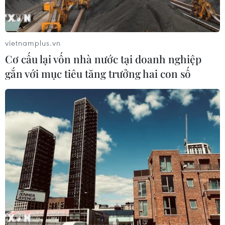
Khách hàng của Sacombank được tự kích
hoạt, khóa thẻ bằng tin nhắn
17/10/2018 09:48
vietnamplus.vn
Sacombank vừa triển khai phương thức cho phép khách
Cơ cấu lại vốn nhà nước tại doanh nghiệp
hàng tự kích hoạt, khoá hoặc mở khoá các loại thẻ
gắn với mục tiêu tăng trưởng hai con số
thanh toán thông qua tin nhắn điện thoại di động (SMS).