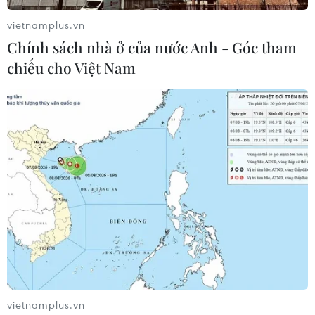
vietnamplus.vn
Chính sách nhà ở của nước Anh - Góc tham
Sacombank triển khai chuyển tiền quốc tế
chiếu cho Việt Nam
trực tuyến cho doanh nghiệp
21/12/2018 08:12
Tiện ích nổi bật của giải pháp eFT này là doanh nghiệp
có thể nộp chứng từ trực tuyến thay cho chứng từ giấy,
giúp tiết kiệm thời gian di chuyển và đơn giản hóa thủ
tục.
vietnamplus.vn