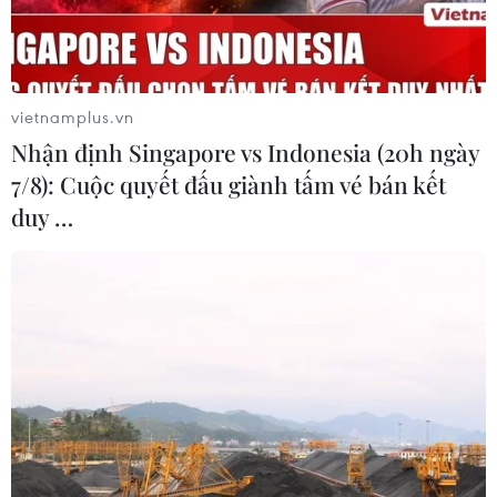
Sacombank sẽ cấp tín dụng cho Becamex Bình Phước
nhằm mục đích xây dựng dự án khu công nghiệp – dân
cư Becamex Bình Phước.
vietnamplus.vn
Nhận định Singapore vs Indonesia (20h ngày
7/8): Cuộc quyết đấu giành tấm vé bán kết
duy …