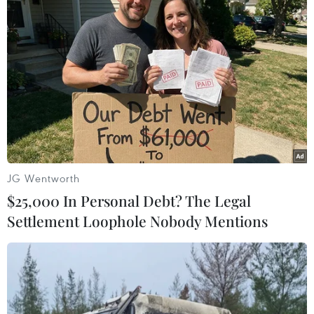
#Nợ xấu
#Lợi nhuận trước thuế
#Tổng tài sản
#tái cơ cáu ngân hàng
#LOS
#Ngân hàng lõi T24
#Basell
#Tái cấu trúc
#Tin tức
#thời sự
#VietnamPlus
#Plus
Theo dõi VietnamPlus
JG Wentworth
$25,000 In Personal Debt? The Legal
Settlement Loophole Nobody Mentions
TIN LIÊN QUAN