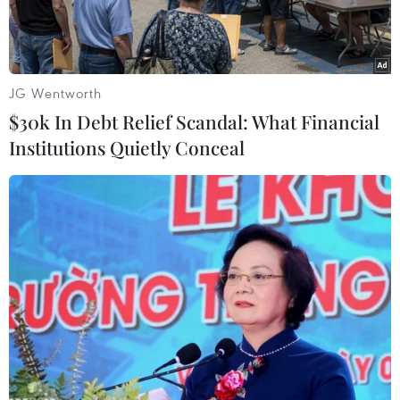
JG Wentworth
$30k In Debt Relief Scandal: What Financial
Institutions Quietly Conceal
Giao dịch tại Sacombank. (Nguồn: TTXVN)
Ngân hàng Thương mại cổ phần Sài Gòn
Thương tín (Sacombank) vừa tổ chức hội nghị
tổng kết năm 2018 với lợi nhuận trước thuế hợp
nhất đạt hơn 2.200 tỷ đồng, vượt 20% kế hoạch
Đại hội đồng cổ đông giao.