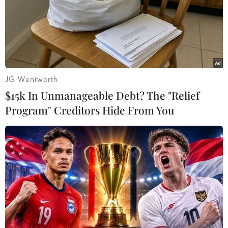
ro và áp dụng chuẩn mực Basel 2.
JG Wentworth
$15k In Unmanageable Debt? The "Relief
Program" Creditors Hide From You
Sacombank cấp tín dụng cho Becamex
Bình Phước xây dựng khu công nghiệp
20/08/2018 09:00