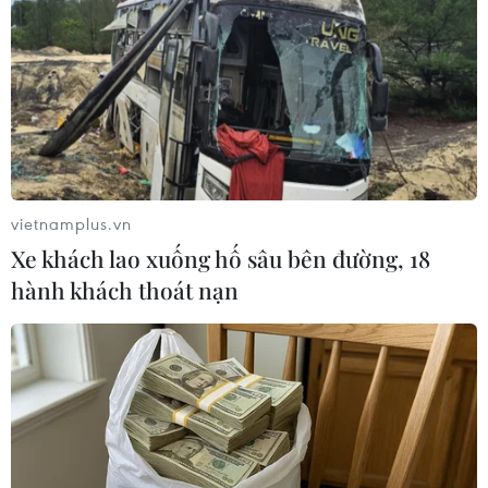
vietnamplus.vn
Xe khách lao xuống hố sâu bên đường, 18
hành khách thoát nạn
Sacombank khởi động dự án cơ sở dữ liệu
quản lý rủi ro
25/07/2018 11:18
Việc hoàn thiện khung cơ sở dữ liệu quản lý rủi ro nhằm
tạo nền tảng vững chắc cho Sacombank thực hiện hiệu
quả các dự án phục vụ nhu cầu kinh doanh, quản trị rủi