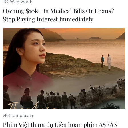
JG Wentworth
trưởng thu lãi và dịch vụ cải thiện nhiều so với
Owning $10k+ In Medical Bills Or Loans?
năm trước, nổi bật là thu dịch vụ bancassurance
Stop Paying Interest Immediately
đạt kết quả vượt trội.
Xác định khách hàng là trung tâm của sự phát
triển, năm 2018, Sacombank đã đẩy mạnh liên
kết cùng các đối tác uy tín trong và ngoài nước
để triển khai nhiều dự án nhằm tạo bước đột
phá trong chiến lược hiện đại hóa hệ thống
công nghệ ngân hàng số. Điển hình là hệ thống
phần mềm khởi tạo, phê duyệt và quản lý cấp
tín dụng (LOS); hệ thống quản lý quan hệ khách
hàng CRM; nâng cấp hệ thống ngân hàng lõi
T24 từ phiên bản R11 lên phiên bản R17; dự án
vietnamplus.vn
Basell II…
Phim Việt tham dự Liên hoan phim ASEAN