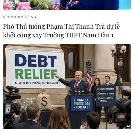
Bên cạnh đó, tổng tài sản của Sacombank ước
đạt 407.000 tỷ đồng, tăng 11% so với năm 2017,
vietnamplus.vn
chất lượng tài sản cải thiện với tỷ trọng tài sản
Phó Thủ tướng Phạm Thị Thanh Trà dự lễ
có sinh lời tăng 5% so với năm trước. Huy động
khởi công xây Trường THPT Nam Đàn 1
từ tổ chức kinh tế và dân cư ước đạt 364.000 tỷ
đồng, tăng 12% so với đầu năm, đảm bảo thanh
khoản và các tỷ lệ an toàn ổn định trong suốt
năm.
[Sacombank khởi động dự án mô hình lượng
hóa rủi ro tín dụng]
Tín dụng ước đạt 258.000 tỷ đồng, tăng 14% so
với năm trước theo xu hướng tăng trưởng có
chọn lọc và gắn liền với hiệu quả. Nợ xấu giảm
về dưới 3%. Tổng thu nhập ước đạt 10.500 tỷ
đồng, tăng 21% so với năm 2017, trong đó tăng