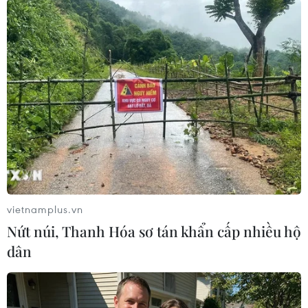
thiện môi trường làm việc; nâng cao hình ảnh
thương hiệu, kiện toàn văn hóa doanh nghiệp;
phát huy tinh thần đổi mới sáng tạo./.
(Vietnam+)
vietnamplus.vn
Nứt núi, Thanh Hóa sơ tán khẩn cấp nhiều hộ
dân