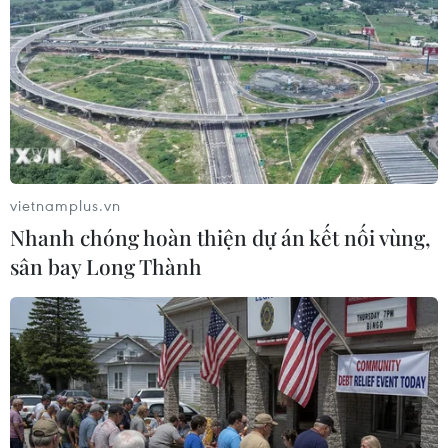
vietnamplus.vn
Nhanh chóng hoàn thiện dự án kết nối vùng,
sân bay Long Thành
#Pep Guardiola
#World Cup 2022
#vua phá lưới
#messi
#mbappe
Argentina
Pháp
Theo dõi VietnamPlus