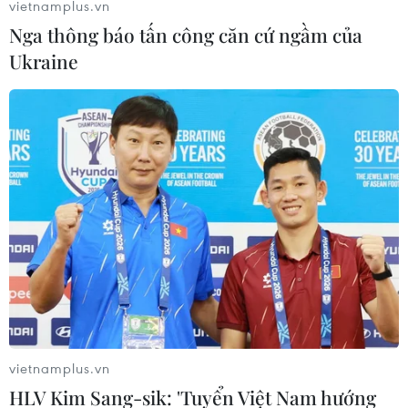
vietnamplus.vn
Nga thông báo tấn công căn cứ ngầm của
Ukraine
Pháp, Argentina và cuộc hẹn đặc biệt sau
hơn 4 năm tại World Cup
15/12/2022 03:59
Đêm 18/12 này sẽ là một cuộc hẹn tuyệt vời của
Argentina-Pháp và của hai M10 là Messi và Mbappe -
những người đồng đội đang cùng chơi bóng cho câu
lạc bộ Paris Saint-Germain.
vietnamplus.vn
HLV Kim Sang-sik: 'Tuyển Việt Nam hướng