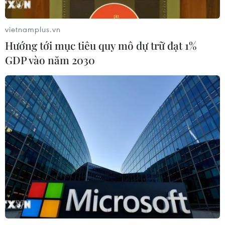
13/12/2022 10:25
vietnamplus.vn
Hướng tới mục tiêu quy mô dự trữ đạt 1%
Mỹ đóng cửa 55 trang web truyền
GDP vào năm 2030
trực tiếp trái phép các trận đấu
13/12/2022 07:56
Siêu máy tính dự đoán đội bóng nào
nhiều cơ hội vô địch nhất?
12/12/2022 23:57
Tổng thống E.Macron sẽ đến Qatar
dự khán trận Bán kết Pháp-Maroc
11/12/2022 11:28