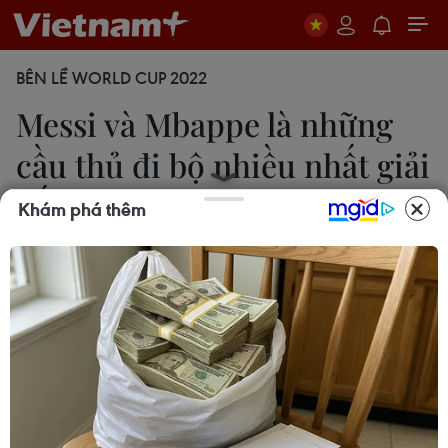
BÊN LỀ WORLD CUP 2022
Messi và Mbappe là những
cầu thủ đi bộ nhiều nhất giải
đấu
Khám phá thêm
16/12/2022 23:00
Messi đã đi bộ quãng đường lên tới 30,61km,
tương ứng khoảng 57,64% tổng thời gian có mặt
trên sân. Con số này thậm chí còn cao hơn tổng
quãng đường di chuyển của Cristiano Ronaldo.