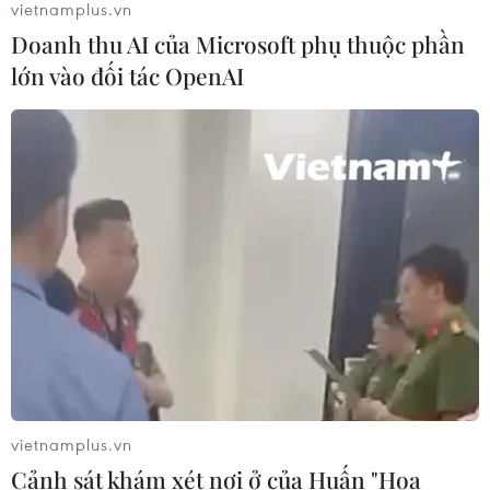
vietnamplus.vn
Doanh thu AI của Microsoft phụ thuộc phần
lớn vào đối tác OpenAI
Tổng hợp những pha 'cà khịa' của
các cầu thủ Argentina với Hà Lan
10/12/2022 04:45
World Cup 2022: Sư tử tiên tri dự
đoán kết quả về trận Anh-Pháp
10/12/2022 03:46
World Cup: Thành Manchester được
ca ngợi là “thủ đô” bóng đá thế giới
vietnamplus.vn
10/12/2022 02:25
Cảnh sát khám xét nơi ở của Huấn "Hoa