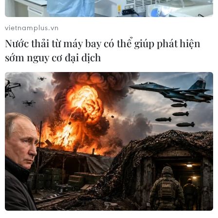
vietnamplus.vn
Nước thải từ máy bay có thể giúp phát hiện
sớm nguy cơ đại dịch
Danh sách Vua phá lưới World Cup 2022:
Messi vượt qua Mbappe
15/12/2022 03:06
Lionel Messi, Kylian Mbappe (5 bàn) cùng với Julian
Alvarez, Olivier Giroud (4 bàn) đang là những ứng viên
sáng giá cho danh hiệu Vua phá lưới World Cup 2022.