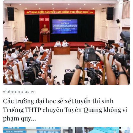
World Cup 2022: Hé lộ lý do Ben
White rời khỏi đội tuyển Anh
09/12/2022 10:44
C.Ronaldo chính thức lên tiếng sau
tin đồn đòi rời tuyển Bồ Đào Nha
09/12/2022 00:41
vietnamplus.vn
Xem thêm
Các trường đại học sẽ xét tuyển thí sinh
Trường THTP chuyên Tuyên Quang không vi
phạm quy…