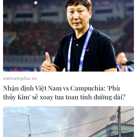
cùng của hai Lionel
15/12/2022 07:13
Cuộc đối đầu giành ngôi vô địch giữa đội tuyển
Argentina và đội tuyển Pháp vào đêm 18/12 tới sẽ là
trận đấu cuối cùng của hai Lionel, đó là ngôi sao Lionel
Messi và huấn luyện viên Lionel Scaloni.
vietnamplus.vn
Nhận định Việt Nam vs Campuchia: 'Phù
thủy Kim' sẽ xoay tua toan tính đường dài?