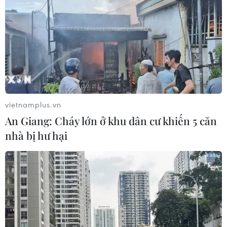
vietnamplus.vn
An Giang: Cháy lớn ở khu dân cư khiến 5 căn
nhà bị hư hại