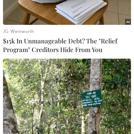
JG Wentworth
$15k In Unmanageable Debt? The "Relief
Program" Creditors Hide From You
Lionel Messi và Kylian Mbappe. (Nguồn: TTXVN)
Phong độ ấn tượng của Lionel Messi và Kylian
Mbappe góp công không nhỏ giúp Argentina và
Pháp giành vé vào chung kết World Cup 2022.