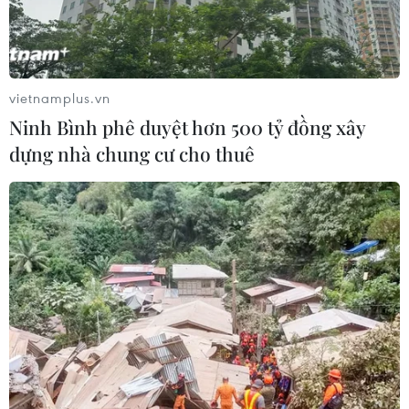
vietnamplus.vn
TIN CÙNG CHUYÊN MỤC
Ninh Bình phê duyệt hơn 500 tỷ đồng xây
Tinh gọn bộ máy: Có “tâm tư” nhưng
dựng nhà chung cư cho thuê
không bàn lùi!
23/12/2024 08:42
Messi không có hiệu suất bàn tốt
nhất top 10 chân sút vĩ đại World
Cup
21/12/2022 05:09
World Cup 2022 - cơ hội để các nước