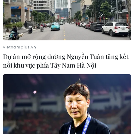
vietnamplus.vn
Dự án mở rộng đường Nguyễn Tuân tăng kết
nối khu vực phía Tây Nam Hà Nội
Pháp đã sẵn sàng cho 'đại chiến'
Argentina ở chung kết World Cup
15/12/2022 00:17
Sau trận thắng Maroc, huấn luyện viên Didier