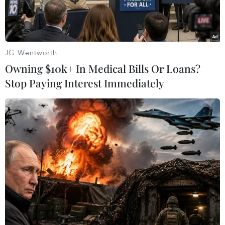
JG Wentworth
Owning $10k+ In Medical Bills Or Loans?
Stop Paying Interest Immediately
Messi và huấn luyện viên Scaloni (Nguồn: SkySports)
Chung kết World Cup 2022 giữa Argentina và
Pháp sẽ là trận đấu cuối cùng của hai Lionel:
Lionel Messi và Lionel Scaloni.
Nếu như Lionel Messi chịu định kiến rằng anh
sẽ không bao giờ được yêu mến như Diego