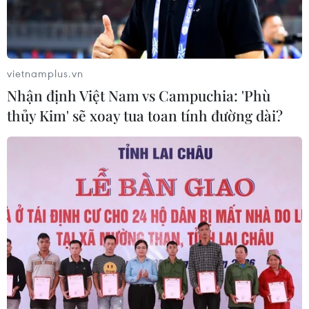
Deschamps và học trò của mình đang rất tự tin và có sự
chuẩn bị cho trận "đại chiến" Argentina ở chung kết
World Cup 2022.
vietnamplus.vn
Nhận định Việt Nam vs Campuchia: 'Phù
thủy Kim' sẽ xoay tua toan tính đường dài?
Lịch thi đấu chung kết World Cup 2022: