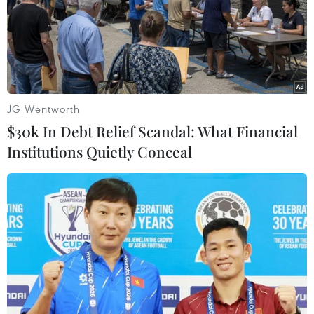
JG Wentworth
$30k In Debt Relief Scandal: What Financial
Institutions Quietly Conceal
Cổ động viên Argentina cổ vũ đội nhà trong trận bán kết gặp
Croatia. (Ảnh: AFP/TTXVN)
Bước ngoặt đến ở chức vô địch Copa America
2021, sau chiến thắng trước kình địch Brazil ở
chung kết. Messi phấn khởi nói với các phóng