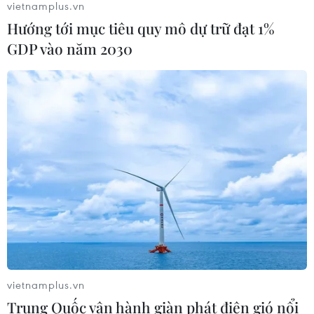
vietnamplus.vn
18/12/2022 01:02
Hướng tới mục tiêu quy mô dự trữ đạt 1%
GDP vào năm 2030
Những 'điểm nóng' trong trận chung
kết giữa Pháp và Argentina
18/12/2022 00:27
World Cup: Yassine Bounou - Người
hùng của "Những chú sư tử Atlas"
17/12/2022 09:05
World Cup: HLV Croatia dành sự tôn
vietnamplus.vn
trọng đặc biệt cho tuyển Maroc
Trung Quốc vận hành giàn phát điện gió nổi