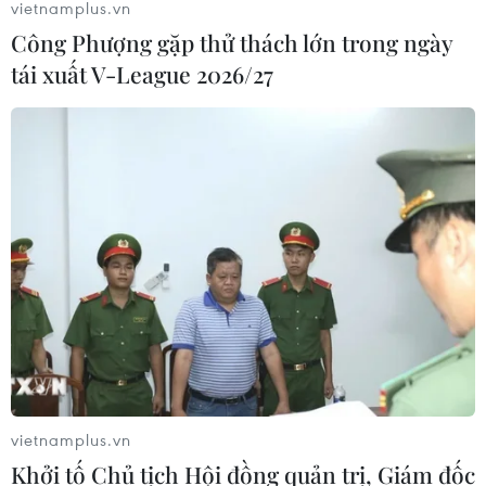
vietnamplus.vn
Công Phượng gặp thử thách lớn trong ngày
Pháp, Argentina và cuộc hẹn đặc biệt sau
tái xuất V-League 2026/27
hơn 4 năm tại World Cup
15/12/2022 03:59
Đêm 18/12 này sẽ là một cuộc hẹn tuyệt vời của
Argentina-Pháp và của hai M10 là Messi và Mbappe -
những người đồng đội đang cùng chơi bóng cho câu
lạc bộ Paris Saint-Germain.
vietnamplus.vn
Khởi tố Chủ tịch Hội đồng quản trị, Giám đốc