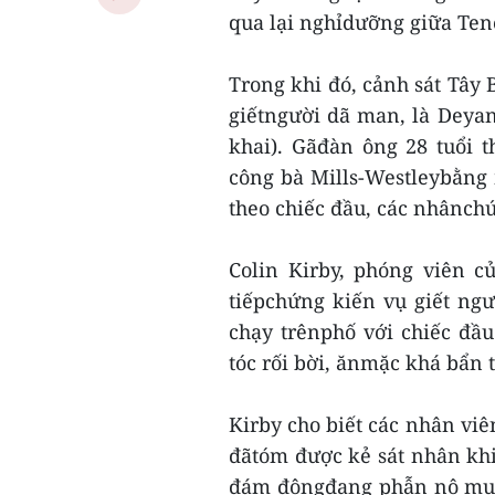
qua lại nghỉdưỡng giữa Tene
Trong khi đó, cảnh sát Tây
giếtngười dã man, là Deya
khai). Gãđàn ông 28 tuổi 
công bà Mills-Westleybằng
theo chiếc đầu, các nhânchứ
Colin Kirby, phóng viên c
tiếpchứng kiến vụ giết ng
chạy trênphố với chiếc đầu
tóc rối bời, ănmặc khá bẩn 
Kirby cho biết các nhân viê
đãtóm được kẻ sát nhân kh
đám đôngđang phẫn nộ muốn