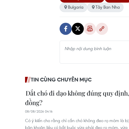
Bulgaria
Tây Ban Nha
TIN CÙNG CHUYÊN MỤC
Dắt chó đi dạo không đúng quy định, 
đồng?
08/08/2026 04:16
Có ý kiến cho rằng chỉ cần chó không đeo rọ mõm là bị 
băn khoăn liệu có bắt buộc vừa phải đeo rọ mõm, vừa 