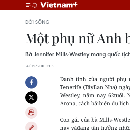
ĐỜI SỐNG
Một phụ nữ Anh b
Bà Jennifer Mills-Westley mang quốc tịch
14/05/2011 17:05
Danh tính của người phụ n
Tenerife (TâyBan Nha) ngày 
Westley, năm nay 62tuổi. 
Arona, cách bãibiển du lịch
Con gái của bà Mills-Westl
nay vàđang tận hưởng nhữ