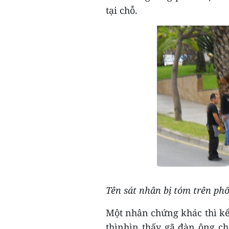
tại chỗ.
Tên sát nhân bị tóm trên ph
Một nhân chứng khác thì kể 
thìnhìn thấy gã đàn ông chạ