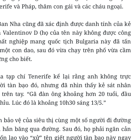
rife và Pháp, thăm con gái và các cháu ngoại.
 Ban Nha cũng đã xác định được danh tính của kẻ
n Valentinov D (họ của tên này không được công
thất nghiệp mang quốc tịch Bulgaria này đã tấn
 một con dao, sau đó vừa chạy trên phố vừa cầm
ng cho biết.
ủa tạp chí Tenerife kể lại rằng anh không trực
ười tàn bạo đó, nhưng đã nhìn thấy kẻ sát nhân
 trên tay. “Gã đàn ông khoảng hơn 20 tuổi, đầu
thỉu. Lúc đó là khoảng 10h30 sáng 13/5.”
n bảo vệ của siêu thị cùng một số người đi đường
i hắn băng qua đường. Sau đó, họ phải ngăn cản
 lao vào “xử” tên giết người tàn bạo này ngay