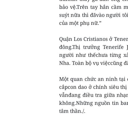
bảo vệ.Trên tay hắn cầm m
suýt nữa thì đãvào người tôi
của một phụ nữ.”
Quận Los Cristianos ở Tener
đông.Thị trưởng Tenerife 
người như thếchưa từng xả
Nha. Toàn bộ vụ việccũng đã 
Một quan chức an ninh tại đ
cắpcon dao ở chính siêu thị 
vẫnđang điều tra giữa nhạ
không.Những nguồn tin ban
tâm thần./.