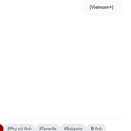
(Vietnam+)
#Phụ nữ Anh
#Tenerife
#Bulgaria
Anh