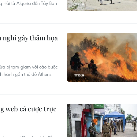
g Hải từ Algeria đến Tây Ban
h nghi gây thảm họa
 vừa bị tạm giam với cáo buộc
nh hành gần thủ đô Athens
g web cá cược trực