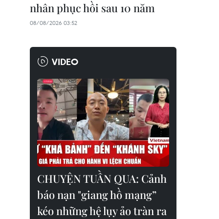
nhân phục hồi sau 10 năm
08/08/2026 03:52
VIDEO
CHUYỆN TUẦN QUA: Cảnh
báo nạn "giang hồ mạng”
kéo những hệ lụy ảo tràn ra