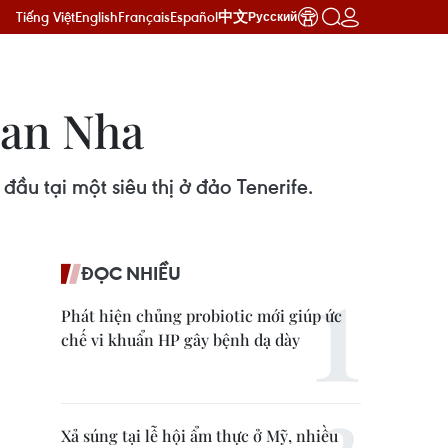
Tiếng Việt
English
Français
Español
中文
Русский
Ban Nha
ầu tại một siêu thị ở đảo Tenerife.
ĐỌC NHIỀU
Phát hiện chủng probiotic mới giúp ức
chế vi khuẩn HP gây bệnh dạ dày
Xả súng tại lễ hội ẩm thực ở Mỹ, nhiều