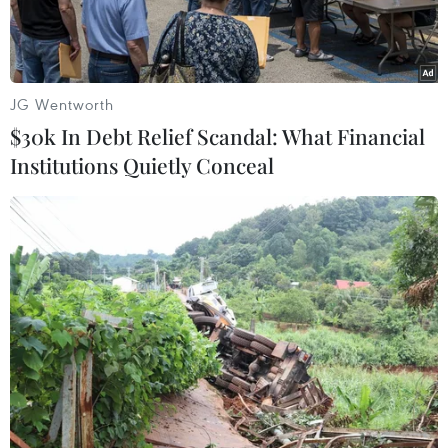
pháp.
JG Wentworth
$30k In Debt Relief Scandal: What Financial
Institutions Quietly Conceal
Người di cư di chuyển qua bang Chiapas (Mexico) hướng tới
Mỹ ngày 9/6/2022. (Ảnh: AFP/TTXVN)
Vào đêm 11/5 giờ địa phương, Điều khoản 42,
chính sách hạn chế người di cư từ Mexico sang