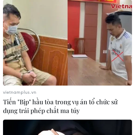
29/04/2023 05:01
Số người di cư được tìm thấy bao gồm 43 người
Ecuador, 9 người Colombia, 5 người Mexico, 4 người
Venezuela, 1 người Peru và 1 người Dominica; trong đó
có 13 trẻ vị thành niên.
vietnamplus.vn
Tiến "Bịp" hầu tòa trong vụ án tổ chức sử
dụng trái phép chất ma túy