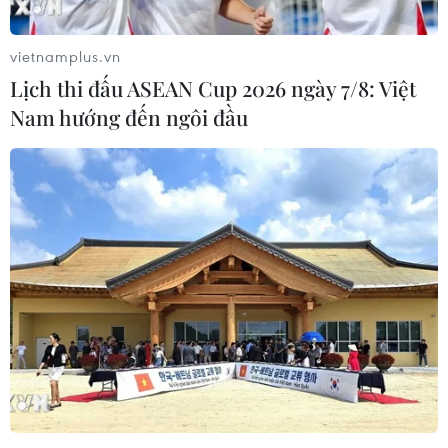
vietnamplus.vn
Lịch thi đấu ASEAN Cup 2026 ngày 7/8: Việt
Nam hướng đến ngôi đầu
#Người di cư
#COVID-19
#Nhập cư
#Biên giới Mỹ-Mexico
Mexico
Mỹ
Theo dõi VietnamPlus
TIN LIÊN QUAN