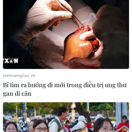
Hơn 100 người di cư bị bắt cóc được cảnh
sát Mexico giải cứu
07/05/2023 08:31
Số người di cư vừa được giải cứu đến từ El Salvador,
Honduras, Dominica, Ecuador, Mỹ, Ấn Độ, Peru, Nepal,
Bangladesh, Cuba, Colombia, Brazil và Afghanistan.
vietnamplus.vn
Bỉ tìm ra hướng đi mới trong điều trị ung thư
gan di căn