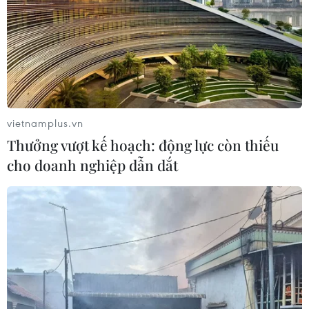
thêm thẩm quyền thuế quan cho ông
Trump
07/08/2026 00:33
Cựu Giám đốc Viện Quốc gia về Dị
ứng của Mỹ bị buộc tội khinh thường
vietnamplus.vn
Quốc hội
Thưởng vượt kế hoạch: động lực còn thiếu
07/08/2026 00:25
cho doanh nghiệp dẫn dắt
Mexico triển khai hàng nghìn binh sỹ
bảo vệ các vùng trồng bơ trọng điểm
07/08/2026 00:09
Mỹ: Lãi suất thế chấp tăng lên mức