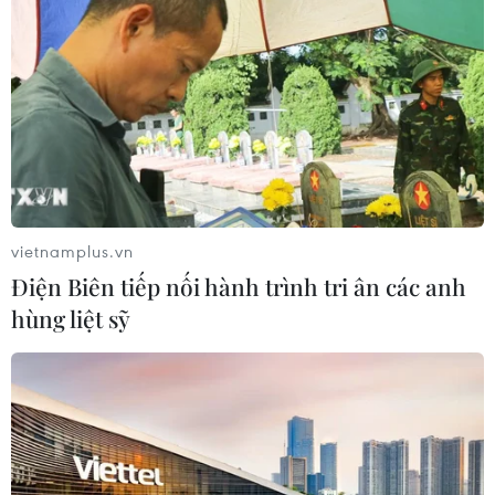
Chuyên gia Canada đánh giá cao bản
lĩnh đối ngoại của Việt Nam
07/08/2026 03:49
Venezuela khởi động đàm phán về
tiến trình chuyển giao chính trị
07/08/2026 02:58
vietnamplus.vn
Điện Biên tiếp nối hành trình tri ân các anh
hùng liệt sỹ
Sập công trình tại Cuba khiến 2
người tử vong
07/08/2026 01:48
Đảng Cộng hòa đề xuất dự luật trao