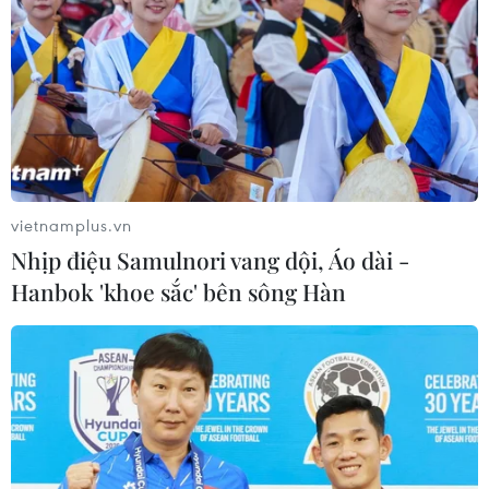
Mexico: Mỹ đã trục xuất hơn 2,8 triệu
người di cư ở cửa khẩu biên giới
11/05/2023 04:36
vietnamplus.vn
Thông cáo báo chí của Bộ Nội vụ Mexico cho hay trong
Nhịp điệu Samulnori vang dội, Áo dài -
số 2.825.970 người bị trục xuất, đại đa số bị trục xuất ở
Hanbok 'khoe sắc' bên sông Hàn
biên giới Mỹ-Mexico (2.710.494 người), trong đó phần
lớn là công dân Mexico (1.641.746).