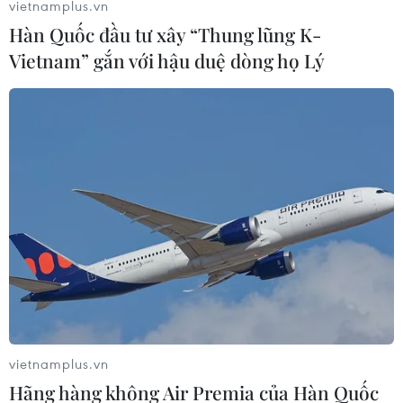
vietnamplus.vn
Hàn Quốc đầu tư xây “Thung lũng K-
Vietnam” gắn với hậu duệ dòng họ Lý
Mỹ điều chỉnh chính sách nhằm siết chặt
dòng người di cư
28/04/2023 06:19
Ngoại trưởng Mỹ Antony Blinken cho biết cách tiếp cận
vietnamplus.vn
điều chỉnh của Mỹ là tập trung đảm bảo hoạt động di
Hãng hàng không Air Premia của Hàn Quốc