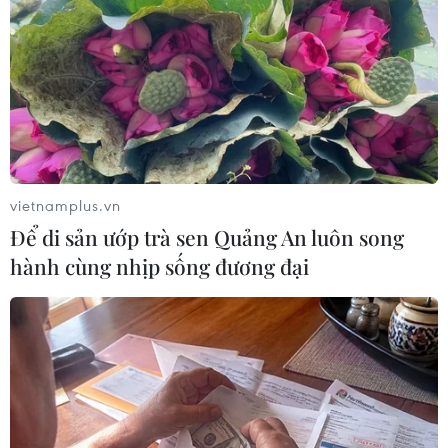
Những ngày gần đây, hơn 10.000 người/ngày từ
Mexico đã vượt biên sang Mỹ trước khi quy
định mới của nước này có hiệu lực có thể cấm
đa số những người di cư bất hợp pháp xin tị
nạn tại Mỹ.
Trong bối cảnh này, ngày 11/5, Hạ viện Mỹ do
đảng Cộng hòa kiểm soát đã thông qua một dự
vietnamplus.vn
luật về người di cư, trong đó đề xuất khởi động
Để di sản ướp trà sen Quảng An luôn song
lại công trình xây dựng bức tường biên giới
hành cùng nhịp sống đương đại
phía Nam nước này đang bị đình trệ.
Với 219 phiếu ủng hộ và 213 phiếu chống, Dự
luật Bảo vệ Biên giới năm 2023 đã được Hạ viện
thông qua.
Dự luật này sẽ áp dụng lại một số biện pháp căn
bản của chính quyền cựu Tổng thống Donald