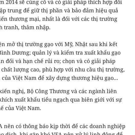
m 2014 sẽ củng cố và có giải pháp thích hợp đối
tập trung để giữ thị phần và bảo đảm hiệu quả
iến thương mại, nhất là đối với các thị trường
h tranh, thâm nhập.
ện mở thị trường gạo với Mỹ, Nhật sau khi kết
Bình Dương; quản lý và kiểm tra xuất khẩu gạo
n đối và hạn chế rủi ro; chọn và có giải pháp
a chất lượng cao, phù hợp với nhu cầu thị trường,
m của Việt Nam để xây dựng thương hiệu gạo...
iến nghị, Bộ Công Thương và các ngành liên
hích xuất khẩu tiểu ngạch qua biên giới với sự
thế của Việt Nam.
FA nên có thông báo kịp thời để các doanh nghiệp
o dịch, khi gặp khó VFA nên xử lý linh động để