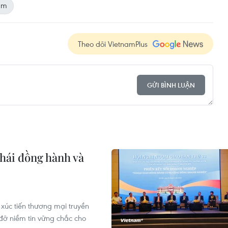
am
Theo dõi VietnamPlus
GỬI BÌNH LUẬN
thái đồng hành và
 xúc tiến thương mại truyền
 đỡ niềm tin vững chắc cho