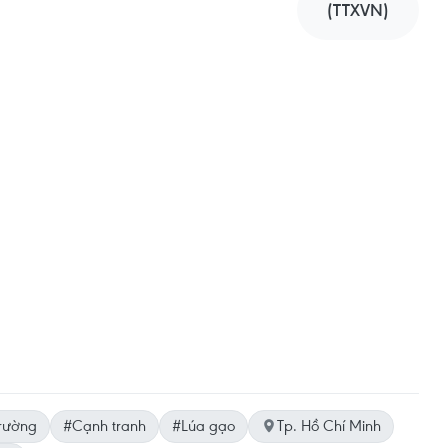
(TTXVN)
trường
#Cạnh tranh
#Lúa gạo
Tp. Hồ Chí Minh