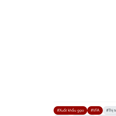
#Xuất khẩu gạo
#VFA
#Thị 