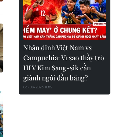
Nhận định Việt Nam vs
Campuchia: Vì sao thầy trò
HLV Kim Sang-sik cần
giành ngôi đầu bảng?
06/08/2026 11:05