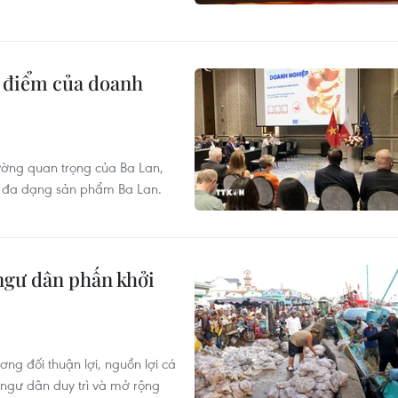
ng điểm của doanh
ường quan trọng của Ba Lan,
có đa dạng sản phẩm Ba Lan.
ngư dân phấn khởi
ơng đối thuận lợi, nguồn lợi cá
 ngư dân duy trì và mở rộng