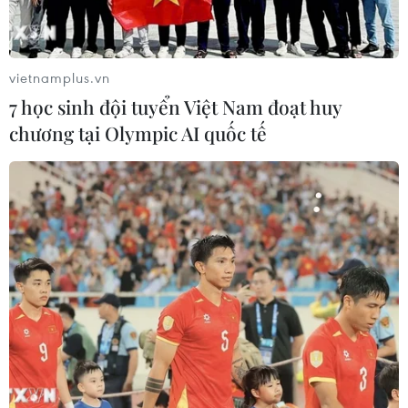
Bình Dương sau khi cất cánh từ Indonesia,
vietnamplus.vn
7 học sinh đội tuyển Việt Nam đoạt huy
chương tại Olympic AI quốc tế
Chiến lược quốc phòng Mỹ kêu gọi chuẩn
bị cuộc chiến sức mạnh với Nga