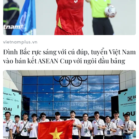
vietnamplus.vn
Đình Bắc rực sáng với cú đúp, tuyển Việt Nam
vào bán kết ASEAN Cup với ngôi đầu bảng
Máy bay ném bom Nga bay tuần tra tại
Nam Thái Bình Dương
08/12/2017 01:27
Các máy bay ném bom chiến lược của Nga đã tiến
hành nhiệm vụ bay tuần tra trên khu vực phía Nam Thái