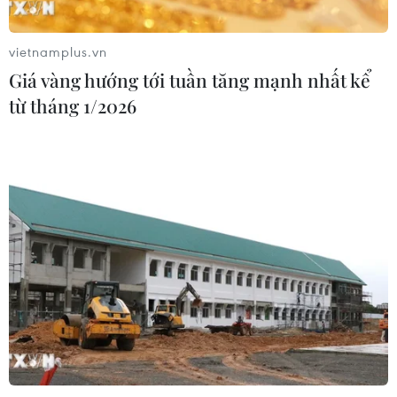
kho hàng của nền tảng bán lẻ lớn tại
Nga
vietnamplus.vn
03/08/2026 15:02
Giá vàng hướng tới tuần tăng mạnh nhất kể
từ tháng 1/2026
Lãnh đạo EU kêu gọi 'hành động
thống nhất' về biên giới
03/08/2026 14:35
Xem thêm
CƠ QUAN CHỦ QUẢN: THÔNG TẤN XÃ VIỆT NAM