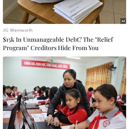
JG Wentworth
$15k In Unmanageable Debt? The "Relief
Program" Creditors Hide From You
Máy bay ném bom chiến lược Tu-95 của Nga. (Nguồn:
AFP/TTXVN)
Theo Đài Sputnik, mạng tin National Interest
dẫn lời các chuyên gia cho biết, máy bay ném
bom Tu-95 của Nga có những đặc điểm mới cho
phép phản ứng nhanh chóng đối với sự thay đổi
tình hình trong cuộc chiến và sự xuất hiện các