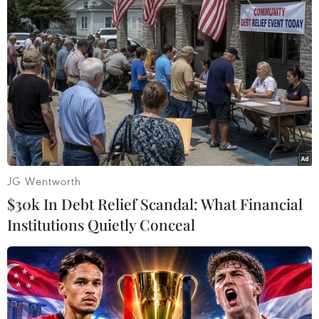
Kho vũ khí IS nổ tung sau trận oanh tạc
của máy bay Tu-95MS Nga
05/07/2017 13:55
Một nhóm các máy bay ném bom chiến lược Tu-95MS
của Nga (Bear-F) ngày 5/7 đã tiến hành một cuộc
không kích nhằm vào các mục tiêu IS, với việc sử dụng
tên lửa hành trình X-101 hiện đại.
JG Wentworth
$30k In Debt Relief Scandal: What Financial
Institutions Quietly Conceal