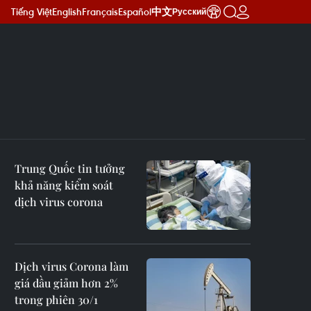
Tiếng Việt
English
Français
Español
中文
Русский
Trung Quốc tin tưởng
khả năng kiểm soát
dịch virus corona
Dịch virus Corona làm
giá dầu giảm hơn 2%
trong phiên 30/1