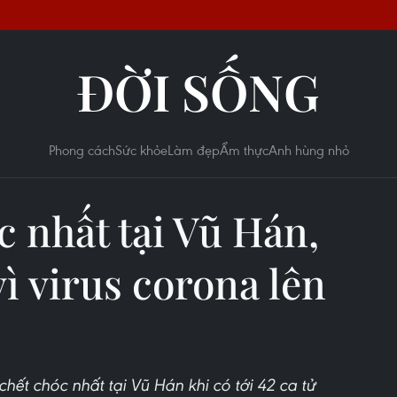
ĐỜI SỐNG
Phong cách
Sức khỏe
Làm đẹp
Ẩm thực
Anh hùng nhỏ
c nhất tại Vũ Hán,
vì virus corona lên
hết chóc nhất tại Vũ Hán khi có tới 42 ca tử