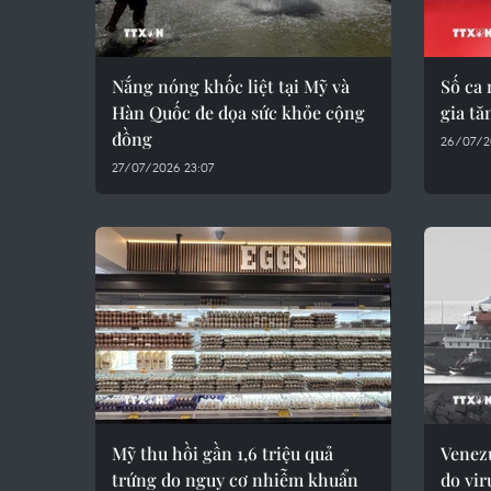
Nắng nóng khốc liệt tại Mỹ và
Số ca 
Hàn Quốc đe dọa sức khỏe cộng
gia tă
đồng
26/07/2
27/07/2026 23:07
Mỹ thu hồi gần 1,6 triệu quả
Venezu
trứng do nguy cơ nhiễm khuẩn
do vir