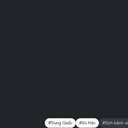
#Trung Quốc
#Vũ Hán
#Dịch bệnh v