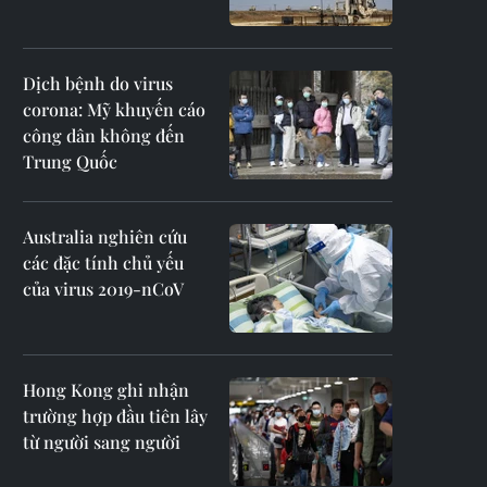
Dịch bệnh do virus
corona: Mỹ khuyến cáo
công dân không đến
Trung Quốc
Australia nghiên cứu
các đặc tính chủ yếu
của virus 2019-nCoV
Hong Kong ghi nhận
trường hợp đầu tiên lây
từ người sang người