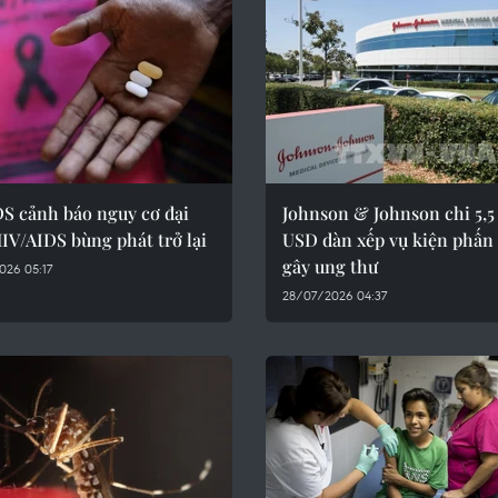
S cảnh báo nguy cơ đại
Johnson & Johnson chi 5,5
IV/AIDS bùng phát trở lại
USD dàn xếp vụ kiện phấn
gây ung thư
026 05:17
28/07/2026 04:37