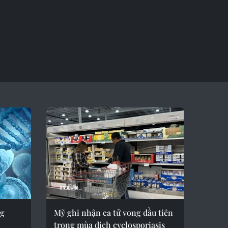
ng
Mỹ ghi nhận ca tử vong đầu tiên
trong mùa dịch cyclosporiasis