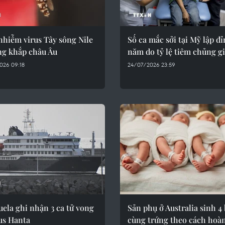
nhiễm virus Tây sông Nile
Số ca mắc sởi tại Mỹ lập đ
ng khắp châu Âu
năm do tỷ lệ tiêm chủng g
026 09:18
24/07/2026 23:59
ela ghi nhận 3 ca tử vong
Sản phụ ở Australia sinh 4 
us Hanta
cùng trứng theo cách hoà