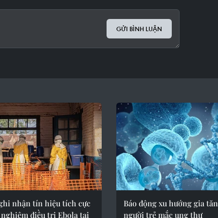
GỬI BÌNH LUẬN
hi nhận tín hiệu tích cực
Báo động xu hướng gia tă
 nghiệm điều trị Ebola tại
người trẻ mắc ung thư