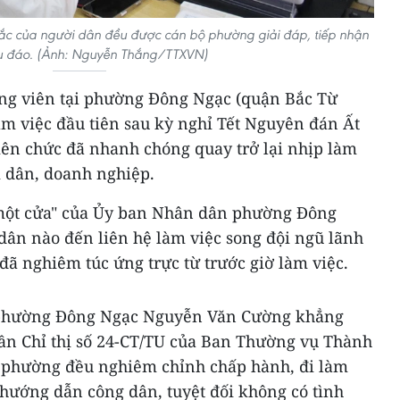
mắc của người dân đều được cán bộ phường giải đáp, tiếp nhận
hu đáo. (Ảnh: Nguyễn Thắng/TTXVN)
ng viên tại phường Đông Ngạc (quận Bắc Từ
àm việc đầu tiên sau kỳ nghỉ Tết Nguyên đán Ất
viên chức đã nhanh chóng quay trở lại nhịp làm
i dân, doanh nghiệp.
"một cửa" của Ủy ban Nhân dân phường Đông
dân nào đến liên hệ làm việc song đội ngũ lãnh
ã nghiêm túc ứng trực từ trước giờ làm việc.
 phường Đông Ngạc Nguyễn Văn Cường khẳng
hần Chỉ thị số 24-CT/TU của Ban Thường vụ Thành
ộ phường đều nghiêm chỉnh chấp hành, đi làm
, hướng dẫn công dân, tuyệt đối không có tình