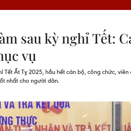
làm sau kỳ nghỉ Tết: 
hục vụ
ghỉ Tết Ất Tỵ 2025, hầu hết cán bộ, công chức, viê
tốt nhất cho người dân.