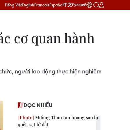
Tiếng Việt
English
Français
Español
中文
Русский
Các cơ quan hành
n chức, người lao động thực hiện nghiêm
ĐỌC NHIỀU
Mường Than tan hoang sau lũ
quét, sạt lở đất