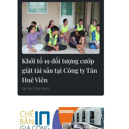
Khởi tố 19 đối tượng cướp
giật tài sản tại Công ty Tân
Huê Viên
08/08/2026 08:52