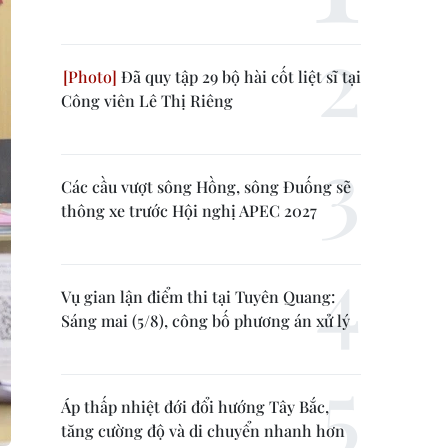
Đã quy tập 29 bộ hài cốt liệt sĩ tại
Công viên Lê Thị Riêng
Các cầu vượt sông Hồng, sông Đuống sẽ
thông xe trước Hội nghị APEC 2027
Vụ gian lận điểm thi tại Tuyên Quang:
Sáng mai (5/8), công bố phương án xử lý
Áp thấp nhiệt đới đổi hướng Tây Bắc,
tăng cường độ và di chuyển nhanh hơn