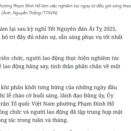
phường Phạm Đình Hổ làm việc nghiêm túc ngay từ đầu giờ sáng theo
. (Ảnh: Nguyễn Thắng/TTXVN)
 làm lại sau kỳ nghỉ Tết Nguyên đán Ất Tỵ 2025,
bố trí đầy đủ nhân sự, sẵn sàng phục vụ tốt nhất
viên chức, người lao động thực hiện nghiêm túc
hế lao động hăng say, tinh thần phấn chấn về một
g khí phấn khởi tưng bừng của những ngày đầu
i lễ chào cờ buổi sáng, lãnh đạo Đảng ủy, Ủy
trận Tổ quốc Việt Nam phường Phạm Đình Hổ
ông chức và người lao động đã tập trung họp mặt
ng tác trong tuần và tháng.