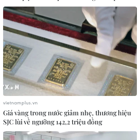
Chiến dịch 500 ngày đêm: Lặng
thầm viết tiếp hành trình trở về của
các liệt sỹ
07/08/2026 03:04
Lào Cai khẩn trương tìm kiếm 2
người mất tích do mưa lũ
07/08/2026 03:04
Hà Nội cảnh báo về việc sử dụng tế
bào gốc trong khám chữa bệnh, làm
vietnamplus.vn
đẹp
Giá vàng trong nước giảm nhẹ, thương hiệu
07/08/2026 03:03
SJC lùi về ngưỡng 142,2 triệu đồng
Khẩn trương phân luồng giao thông