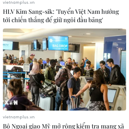
vietnamplus.vn
HLV Kim Sang-sik: 'Tuyển Việt Nam hướng
tới chiến thắng để giữ ngôi đầu bảng'
vietnamplus.vn
Bộ Ngoại giao Mỹ mở rộng kiểm tra mạng xã