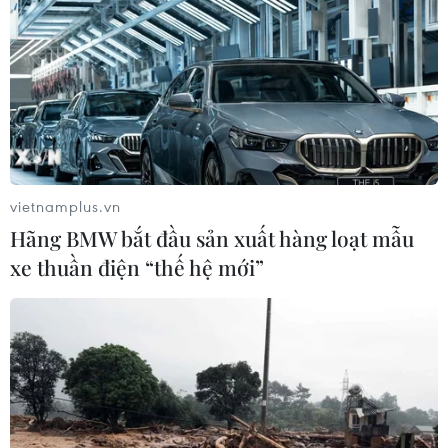
16/08/2022 14:54
Hữu Lũng là một trong hai địa phương được Ban Chỉ
đạo Phòng, chống tội phạm, tệ nạn xã hội và xây dựng
phong trào Toàn dân bảo vệ an ninh Tổ quốc tỉnh Lạng
Sơn lựa chọn tổ chức Ngày hội điểm năm 2022.
vietnamplus.vn
Hãng BMW bắt đầu sản xuất hàng loạt mẫu
xe thuần điện “thế hệ mới”