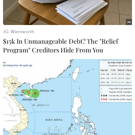
JG Wentworth
$15k In Unmanageable Debt? The "Relief
Program" Creditors Hide From You
Phó Thủ tướng Chính phủ Trần Lưu Quang tặng quà cho bà con
khó khăn xã Ea Tul, huyện Cư M’gar, tỉnh Đắk Lắk. (Ảnh: Tuấn
Anh/TTXVN)
Ngày 13/8, Ban Chỉ đạo Phòng, Chống Tội phạm,
Tệ nạn Xã hội và Xây dựng Phong trào Toàn dân
Bảo vệ An ninh Tổ quốc xã Ea Tul (huyện Cư