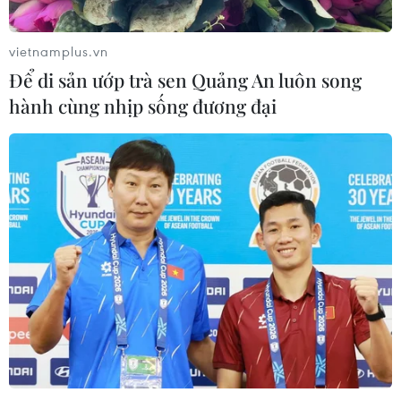
vietnamplus.vn
Để di sản ướp trà sen Quảng An luôn song
hành cùng nhịp sống đương đại
Nâng cao 'sức đề kháng' trước các luận
điệu xuyên tạc, phá hoại
10/08/2023 08:53
Theo Trưởng Ban Tuyên giáo TW, Ngày hội Toàn dân
Bảo vệ An ninh Tổ quốc góp phần củng cố niềm tin của
nhân dân với Đảng, nâng cao "sức đề kháng" của nhân
dân trước các luận điệu xuyên tạc, phá hoại.