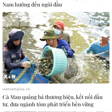
Nam hướng đến ngôi đầu
#an ninh tổ quốc
#xã Ea Tul
#đạo Tin lành
#đạo Công giáo
Đắk Lắk
Theo dõi VietnamPlus
vietnamplus.vn
Cà Mau quảng bá thương hiệu, kết nối đầu
TIN LIÊN QUAN
tư, đưa ngành tôm phát triển bền vững