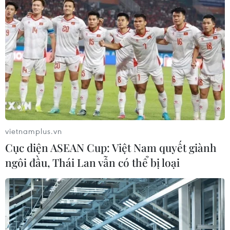
phong trào Toàn dân bảo vệ an ninh Tổ quốc.
vietnamplus.vn
Cục diện ASEAN Cup: Việt Nam quyết giành
ngôi đầu, Thái Lan vẫn có thể bị loại
Lạng Sơn nhân rộng các mô hình toàn dân
bảo vệ an ninh Tổ quốc