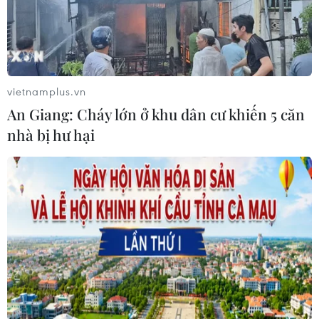
vietnamplus.vn
An Giang: Cháy lớn ở khu dân cư khiến 5 căn
nhà bị hư hại
TIN CÙNG CHUYÊN MỤC
Cần xử lý dứt điểm việc tập kết gỗ ở
hành lang an toàn giao thông Quốc
lộ 22B
07/08/2026 04:31