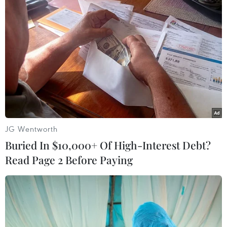
chữa bệnh, cấp thuốc miễn phí cho nhân dân; tổ
chức trò chơi dân gian…
JG Wentworth
Buried In $10,000+ Of High-Interest Debt?
Read Page 2 Before Paying
Bộ Công an tặng Bằng khen cho tổ chức, cá nhân có thành tích
xuất sắc trong bảo vệ an ninh Tổ quốc. (Ảnh: Tuấn Anh/TTXVN)
Phát biểu tại Ngày hội, Phó Thủ tướng Trần Lưu