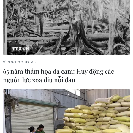
lộ hành vi của nghi phạm trước khi
gây án
09/08/2026 13:42
Australia điều tra vụ hai máy bay suýt
va chạm tại sân bay Sydney
09/08/2026 07:04
vietnamplus.vn
65 năm thảm họa da cam: Huy động các
nguồn lực xoa dịu nỗi đau
Chiến dịch siết nhập cư của Mỹ tăng
tốc, ICE bắt giữ 51.000 người
09/08/2026 06:56
Cháy rừng nghiêm trọng tại Canada,