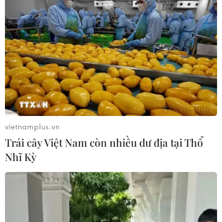
vietnamplus.vn
Trái cây Việt Nam còn nhiều dư địa tại Thổ
Nhĩ Kỳ