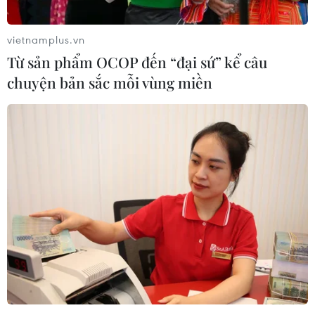
Quốc.
vietnamplus.vn
Từ sản phẩm OCOP đến “đại sứ” kể câu
chuyện bản sắc mỗi vùng miền
Interpol phát lệnh truy nã đỏ người sáng
lập tiền số Terra