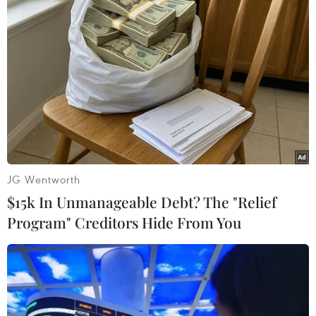
nhà đầu tư, dẫn đến thiệt hại nghiêm trọng./.
(TTXVN/Vietnam+)
JG Wentworth
$15k In Unmanageable Debt? The "Relief
Program" Creditors Hide From You
#Tiền kỹ thuật số
#Khởi tố hình sự