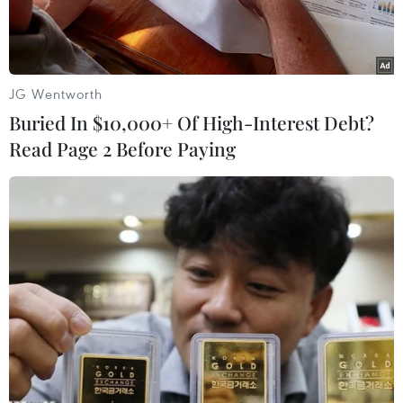
gian lận.
JG Wentworth
Buried In $10,000+ Of High-Interest Debt?
Read Page 2 Before Paying
Do Kwon đã bị bắt giữ tại Montenegro hôm 23/3. (Nguồn:
Bloomberg)
Ngày 24/3, Do Kwon - nhà sáng lập hai đồng
tiền kỹ thuật số TerraUSD và Luna - đã bị khởi