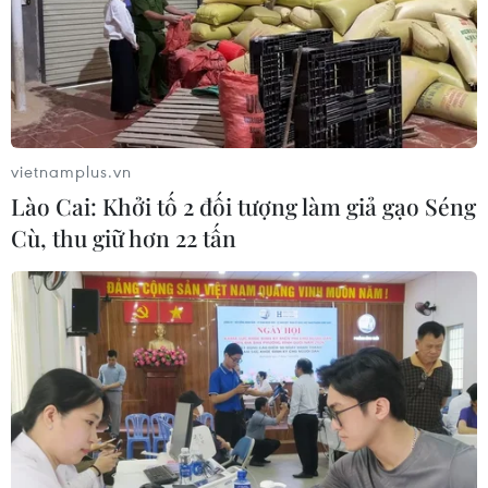
cảnh báo lũ quét ở Đông Nam nước
Mỹ
09/08/2026 06:28
Màn pháo hoa mừng Quốc khánh Mỹ
lập kỷ lục Guinness thế giới
vietnamplus.vn
09/08/2026 06:28
Lào Cai: Khởi tố 2 đối tượng làm giả gạo Séng
Cù, thu giữ hơn 22 tấn
Bão Dolphin gây ảnh hưởng diện
rộng tại miền Đông Trung Quốc
09/08/2026 04:23
Nhật Bản: Sạt lở đất khiến gần 400
du khách mắc kẹt