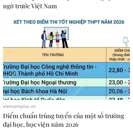
ngờ trước Việt Nam
CƠ QUAN CHỦ QUẢN: THÔNG TẤN XÃ VIỆT NAM
Tổng Biên tập: TRẦN TIẾN DUẨN
Phó Tổng Biên tập: NGUYỄN THỊ TÁM, KHÚC THANH
THỦY
Sở hữu trí tuệ
Quy định sử dụng
RSS
Hỗ trợ
Ngôn ngữ
TTXVN
Dịch vụ tin
Quảng cáo
Liên hệ
vietnamplus.vn
Điểm chuẩn trúng tuyển của một số trường
đại học, học viện năm 2026