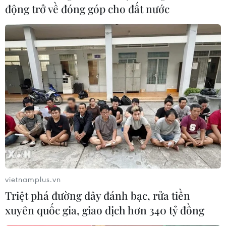
động trở về đóng góp cho đất nước
Sàn giao dịch tiền kỹ thuật số FTX thu hồi
460 triệu USD
23/03/2023 06:31
Nội dung tài liệu lên tòa án ở bang Delaware (Mỹ) cho
thấy trong 460 triệu USD tài sản mà sàn giao dịch tiền
kỹ thuật số FTX đạt thỏa thuận thu hồi từ Modulo
Capital, có đến 404 triệu USD tiền mặt.
vietnamplus.vn
Triệt phá đường dây đánh bạc, rửa tiền
xuyên quốc gia, giao dịch hơn 340 tỷ đồng