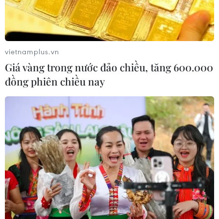
vietnamplus.vn
Giá vàng trong nước đảo chiều, tăng 600.000
đồng phiên chiều nay
Singapore ra thông báo về trường hợp của
"cha đẻ" đồng tiền ảo Luna
17/09/2022 22:48
Cảnh sát Singapore cho biết CEO đồng thời là nhà
sáng lập công ty Terraform Labs hiện không nước này
và khẳng định sẽ phối hợp với các đồng nghiệp Hàn