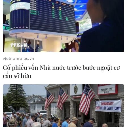
#Gian lận chứng khoán
#Cảnh sát Hàn Quốc
#Interpol
#Do Kwon
Hàn Quốc
Mỹ
Theo dõi VietnamPlus
vietnamplus.vn
Cổ phiếu vốn Nhà nước trước bước ngoặt cơ
cấu sở hữu
TIN LIÊN QUAN