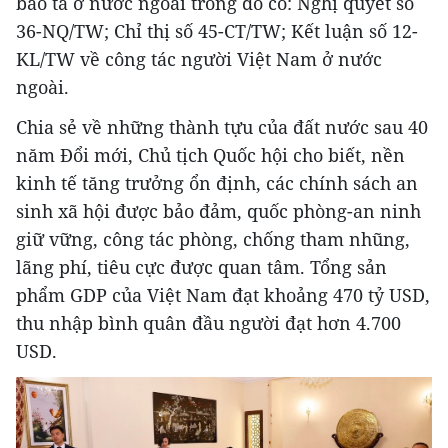
bào ta ở nước ngoài trong đó có: Nghị quyết số
36-NQ/TW; Chỉ thị số 45-CT/TW; Kết luận số 12-
KL/TW về công tác người Việt Nam ở nước
ngoài.
Chia sẻ về những thành tựu của đất nước sau 40
năm Đổi mới, Chủ tịch Quốc hội cho biết, nền
kinh tế tăng trưởng ổn định, các chính sách an
sinh xã hội được bảo đảm, quốc phòng-an ninh
giữ vững, công tác phòng, chống tham nhũng,
lãng phí, tiêu cực được quan tâm. Tổng sản
phẩm GDP của Việt Nam đạt khoảng 470 tỷ USD,
thu nhập bình quân đầu người đạt hơn 4.700
USD.