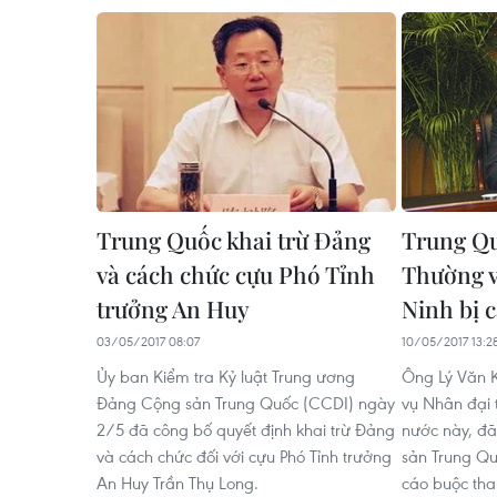
Trung Quốc khai trừ Đảng
Trung Qu
và cách chức cựu Phó Tỉnh
Thường v
trưởng An Huy
Ninh bị 
03/05/2017 08:07
10/05/2017 13:2
Ủy ban Kiểm tra Kỷ luật Trung ương
Ông Lý Văn K
Đảng Cộng sản Trung Quốc (CCDI) ngày
vụ Nhân đại 
2/5 đã công bố quyết định khai trừ Đảng
nước này, đã
và cách chức đối với cựu Phó Tỉnh trưởng
sản Trung Qu
An Huy Trần Thụ Long.
cáo buộc th