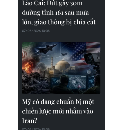
Lào Cai: Đứt gãy 30m
đường tỉnh 161 sau mưa
lớn, giao thông bị chia cắt
07/08/2026 10:08
Mỹ có đang chuẩn bị một
chiến lược mới nhằm vào
Iran?
07/08/2026 10:08