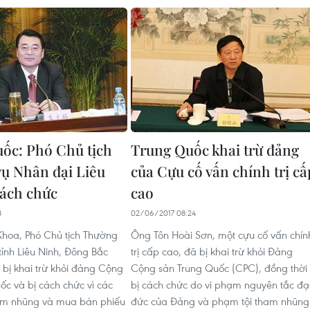
ốc: Phó Chủ tịch
Trung Quốc khai trừ đảng
ụ Nhân đại Liêu
của Cựu cố vấn chính trị cấ
cách chức
cao
8
02/06/2017 08:24
hoa, Phó Chủ tịch Thường
Ông Tôn Hoài Sơn, một cựu cố vấn chín
tỉnh Liêu Ninh, Đông Bắc
trị cấp cao, đã bị khai trừ khỏi Đảng
 bị khai trừ khỏi đảng Cộng
Cộng sản Trung Quốc (CPC), đồng thời
ốc và bị cách chức vì các
bị cách chức do vi phạm nguyên tắc đạ
am nhũng và mua bán phiếu
đức của Đảng và phạm tội tham nhũng