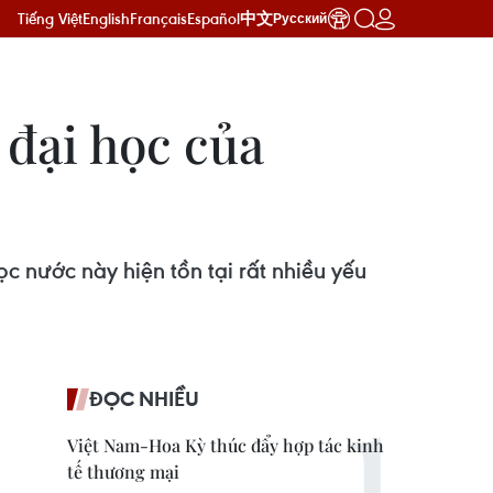
Tiếng Việt
English
Français
Español
中文
Русский
 đại học của
 nước này hiện tồn tại rất nhiều yếu
ĐỌC NHIỀU
Việt Nam-Hoa Kỳ thúc đẩy hợp tác kinh
tế thương mại