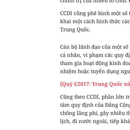
chính trị của nhiều tổ chức
CCDI cũng phê bình một số t
khai một cách hình thức cá
Trung Quốc.
Cán bộ lãnh đạo của một số 
cá nhân, vi phạm các quy đ
tham gia hoạt động kinh doa
nhiệm hoặc tuyển dụng ngườ
[Quý I/2017: Trung Quốc xử 
Cũng theo CCDI, phần lớn t
tám quy định của Đảng Cộng
chống lãng phí, gây nhiều t
lịch, đi nước ngoài, tiếp k