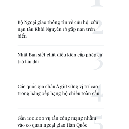
Bộ Ngoại giao thông tin về cứu hộ, cứu
nạn tàu Khôi Nguyên 18 gặp nạn trên
biển
Nhật Bản siết chặt điều kiện cấp phép cư
trú lâu dài
Các quốc gia châu Á giữ vững vị trí cao
trong bảng xếp hạng hộ chiếu toàn cầu
Gần 100.000 vụ tấn công mạng nhằm
vào cơ quan ngoại giao Hàn Quốc