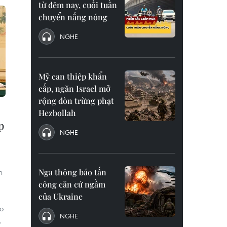
từ đêm nay, cuối tuần
chuyển nắng nóng
NGHE
Mỹ can thiệp khẩn
cấp, ngăn Israel mở
rộng đòn trừng phạt
Hezbollah
p
NGHE
h
Nga thông báo tấn
công căn cứ ngầm
của Ukraine
o
NGHE
.