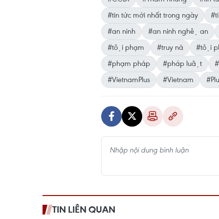
#tin tức mới nhất trong ngày
#ti
#an ninh
#an ninh nghệ an
#tội phạm
#truy nã
#tội p
#phạm pháp
#pháp luật
#
#VietnamPlus
#Vietnam
#Pl
TIN LIÊN QUAN