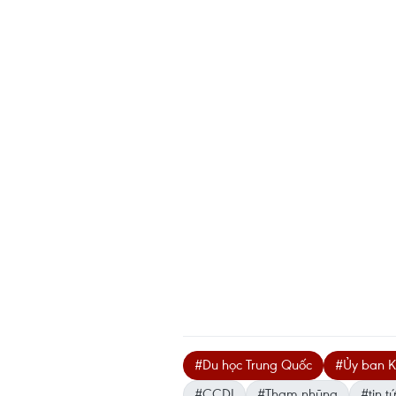
#Du học Trung Quốc
#Ủy ban K
#CCDI
#Tham nhũng
#tin tư