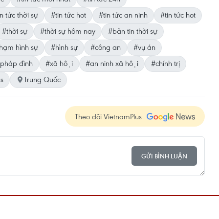
n tức thời sự
#tin tức hot
#tin tức an ninh
#tin tức hot
#thời sự
#thời sự hôm nay
#bản tin thời sự
hạm hình sự
#hình sự
#công an
#vụ án
pháp đình
#xã hội
#an ninh xã hội
#chính trị
us
Trung Quốc
Theo dõi VietnamPlus
GỬI BÌNH LUẬN