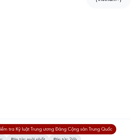
iểm tra Kỷ luật Trung ương Đảng Cộng sản Trung Quốc
́c
#tin tức mới nhất
#tin tức 24h