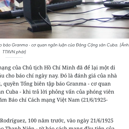
tập báo Granma - cơ quan ngôn luận của Đảng Cộng sản Cuba. (Ảnh
TTXVN phát)
ạng của Chủ tịch Hồ Chí Minh đã để lại một di
áu cho báo chí ngày nay. Đó là đánh giá của nhà
z, quyền Tổng biên tập báo Granma - cơ quan
n Cuba - khi trả lời phỏng vấn của phóng viên
m Báo chí Cách mạng Việt Nam (21/6/1925-
 Rodríguez, 100 năm trước, vào ngày 21/6/1925
áo Thanh Niên - tờ báo cách mạng đầu tiên của