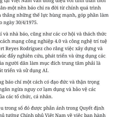
g tại Việt Nam vẫn đồng điệu với tinh thần thời
ân-một nền báo chí ra đời từ chính quá trình
n thắng những thế lực hùng mạnh, góp phần làm
o ngày 30/4/1975.
hí và nhà báo, cũng như các cơ hội và thách thức
 cách mạng công nghiệp 4.0 và công nghệ trí tuệ
ert Reyes Rodríguez cho rằng việc xây dựng và
húc đẩy nghiên cứu, phát triển và ứng dụng các
của người dân làm mục đích trung tâm phải là
t triển và sử dụng AI.
g báo chí một cách có đạo đức và thận trọng
ngăn ngừa nguy cơ lạm dụng và bảo vệ các
ủa các tổ chức, cá nhân.
u trong số đó được phản ánh trong Quyết định
Thủ tướng Chính phủ Việt Nam về việc ban hành