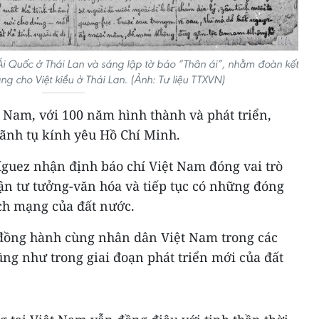
 Quốc ở Thái Lan và sáng lập tờ báo “Thân ái”, nhằm đoàn kết
g cho Việt kiều ở Thái Lan. (Ảnh: Tư liệu TTXVN)
 Nam, với 100 năm hình thành và phát triển,
lãnh tụ kính yêu Hồ Chí Minh.
íguez nhận định báo chí Việt Nam đóng vai trò
ận tư tưởng-văn hóa và tiếp tục có những đóng
ách mạng của đất nước.
 đồng hành cùng nhân dân Việt Nam trong các
ng như trong giai đoạn phát triển mới của đất