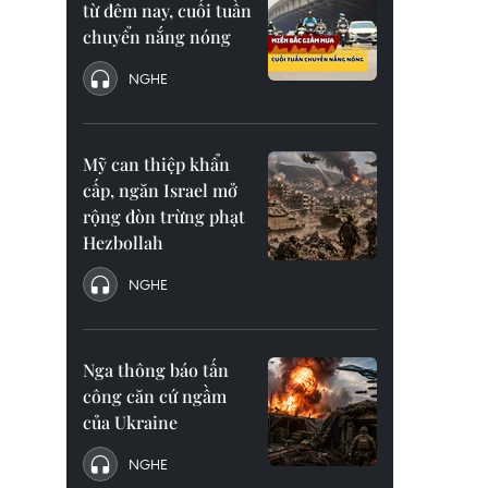
từ đêm nay, cuối tuần
chuyển nắng nóng
NGHE
Mỹ can thiệp khẩn
cấp, ngăn Israel mở
rộng đòn trừng phạt
Hezbollah
NGHE
Nga thông báo tấn
công căn cứ ngầm
của Ukraine
NGHE