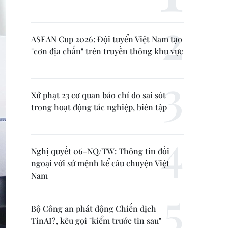
ASEAN Cup 2026: Đội tuyển Việt Nam tạo
"cơn địa chấn" trên truyền thông khu vực
Xử phạt 23 cơ quan báo chí do sai sót
trong hoạt động tác nghiệp, biên tập
Nghị quyết 06-NQ/TW: Thông tin đối
ngoại với sứ mệnh kể câu chuyện Việt
Nam
Bộ Công an phát động Chiến dịch
TinAI?, kêu gọi "kiểm trước tin sau"