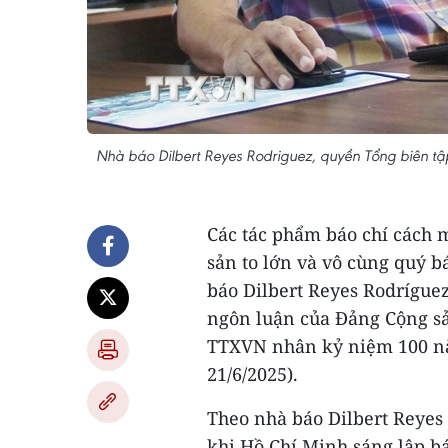
Nhà báo Dilbert Reyes Rodriguez, quyền Tổng biên 
Các tác phẩm báo chí cách m
sản to lớn và vô cùng quý b
báo Dilbert Reyes Rodrígue
ngôn luận của Đảng Cộng sả
TTXVN nhân kỷ niệm 100 nă
21/6/2025).
Theo nhà báo Dilbert Reyes
khi Hồ Chí Minh sáng lập b