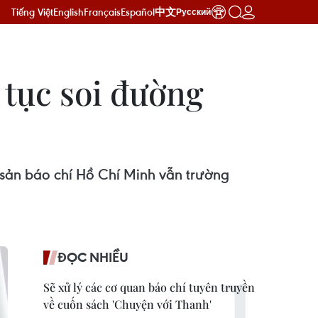
Tiếng Việt
English
Français
Español
中文
Русский
 tục soi đường
sản báo chí Hồ Chí Minh vẫn trường
ĐỌC NHIỀU
Sẽ xử lý các cơ quan báo chí tuyên truyền
về cuốn sách 'Chuyện với Thanh'