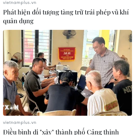
vietnamplus.vn
Phát hiện đối tượng tàng trữ trái phép vũ khí
quân dụng
Thị trường chứng khoán khai Xuân trong
sắc xanh phủ kín
07/02/2022 04:35
Nhóm cổ phiếu ngành vận tải-kho bãi dẫn đầu thị
trường với mức vốn hóa tăng tới 5,19%. Các nhóm
ngành khai khoáng, dịch vụ lưu trú-ăn uống-giải trí, bán
buôn, tiện ích... tăng trưởng trên 4%.
vietnamplus.vn
Điều bình dị "xây" thành phố Cảng thịnh