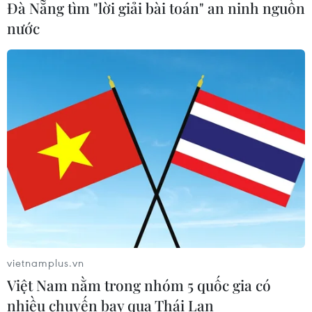
Đà Nẵng tìm "lời giải bài toán" an ninh nguồn
nước
TIN CÙNG CHUYÊN MỤC
vietnamplus.vn
Việt Nam nằm trong nhóm 5 quốc gia có
Thị trường chứng khoán: Sức ép từ
nhiều chuyến bay qua Thái Lan
"vùng trũng" thông tin sau một nhịp