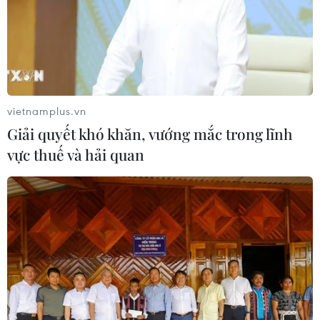
đến cho thị trường chứng khoán một năm tích
cực, tiếp nối đà tăng gần 36% của VN-Index
trong năm 2021.
“Tăng trưởng lợi nhuận của các doanh nghiệp
sẽ đạt mức 26% trong năm nay, mặc dù đã đạt
vietnamplus.vn
con số ấn tượng trong năm ngoái. Chúng tôi cho
Giải quyết khó khăn, vướng mắc trong lĩnh
rằng các thị trường chứng khoán được thúc đẩy
vực thuế và hải quan
bởi tăng trưởng lợi nhuận doanh nghiệp sẽ bền
vững hơn so với những thị trường được dẫn dắt
bởi chỉ số P/E (hệ số giá trên thu nhập cổ
phiếu)”, ông Michael Kokalari cho biết.
Ngành nào sẽ được hưởng lợi?
Theo ông Michael Kokalari, Chuyên gia Kinh tế
trưởng của Công ty cổ phần Quản lý Quỹ