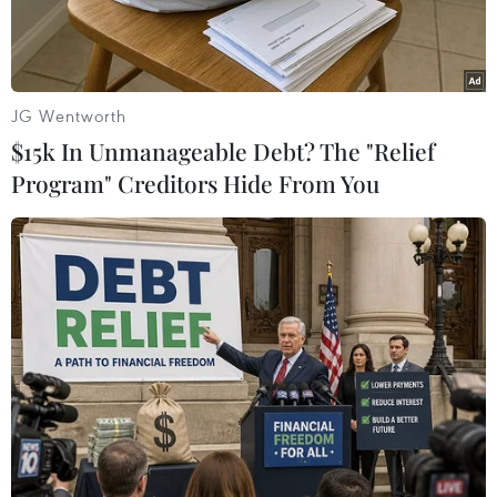
JG Wentworth
$15k In Unmanageable Debt? The "Relief
Program" Creditors Hide From You
(Ảnh minh họa. Nguồn:Vietnam+)
Nền kinh tế có dấu hiệu phục hồi từ cuối năm
2021 và được kỳ vọng tăng trưởng mạnh trong
năm 2022; Chính phủ tiếp tục đẩy mạnh đầu tư
công, tạo tiền đề tăng trưởng lâu dài… được
xem là những điều kiện thuận lợi cho thị
trường chứng khoán Việt Nam phát triển mạnh