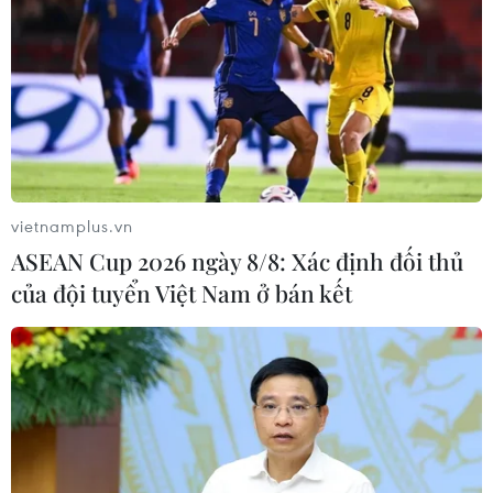
thuyết phục nhà đầu tư nước ngoài sớm tiếp tục
rót vốn vào thị trường. Trên thực tế, nhà đầu tư
nước ngoài đã bắt đầu mua ròng trở lại trong
những tuần đầu tiên của năm 2022”, ông James
Estaugh cho biết.
Trong báo cáo “Looking Ahead at 2022,” ông
Michael Kokalari, Chuyên gia Kinh tế trưởng
vietnamplus.vn
của Công ty cổ phần Quản lý Quỹ VinaCapital
ASEAN Cup 2026 ngày 8/8: Xác định đối thủ
cũng cho rằng, kinh tế Việt Nam năm 2022 sẽ
của đội tuyển Việt Nam ở bán kết
được hỗ trợ bởi nhiều yếu tố tích cực và sự hồi
phục trong nhiều lĩnh vực.
Với triển vọng tăng trưởng GDP từ 7-7,5%, thậm
chí có thể vượt trên 7,5%, bất động sản/nhà ở sẽ
tiếp tục thu hút dòng tiền mạnh mẽ trong năm
nay. Triển vọng kinh tế tươi sáng cũng sẽ mang