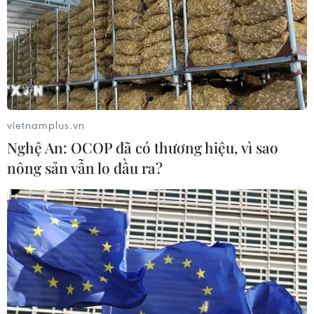
Phố Wall lập đỉnh lịch sử khi giá dầu
lao dốc mạnh
04/08/2026 00:59
vietnamplus.vn
Thị trường chứng khoán thế giới:
Nghệ An: OCOP đã có thương hiệu, vì sao
Nhà đầu tư chấp chới
nông sản vẫn lo đầu ra?
03/08/2026 14:35
VN-Index tăng hơn 27 điểm, khối
ngoại mua ròng trở lại hơn 1.000 tỷ
đồng
03/08/2026 09:32