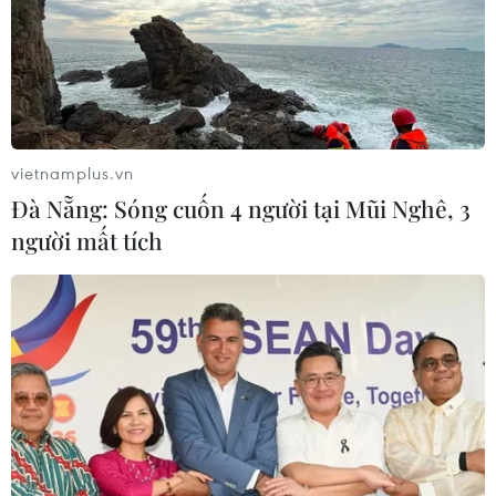
TIN LIÊN QUAN
vietnamplus.vn
Đà Nẵng: Sóng cuốn 4 người tại Mũi Nghê, 3
người mất tích
Năm 2022: Thị trường chứng khoán có
tiếp tục ‘cưỡi hổ’ thăng hoa?