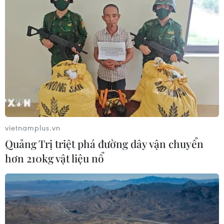
Cũng theo chiến lược đầu tư dựa vào sự phục
hồi kinh tế, ông Trương Hiền Phương, Giám đốc
cấp cao Công ty cổ phần Chứng khoán KIS Việt
Nam cho rằng, trong năm 2022, ngành ngân
hàng, chứng khoán, dầu khí… sẽ tiếp tục thu hút
dòng tiền trong năm nay. Đặc biệt, các ngành
như vật liệu xây dựng, xây dựng cơ bản… sẽ
được hưởng lợi từ chính sách đẩy mạnh đầu tư
công của Chính phủ./.
vietnamplus.vn
Quảng Trị triệt phá đường dây vận chuyển
(TTXVN/Vietnam+)
hơn 210kg vật liệu nổ