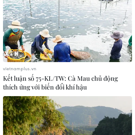
tục nỗ lực phấn đấu để trở thành một trong những Sở
Giao dịch Chứng khoán mang đẳng cấp quốc tế, đóng
góp nhiều hơn nữa vào việc phục hồi kinh tế.
vietnamplus.vn
Kết luận số 75-KL/TW: Cà Mau chủ động
thích ứng với biến đổi khí hậu