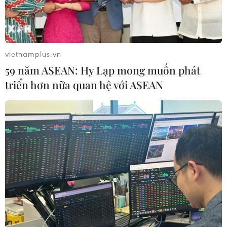
02/02/2022 04:12
Nhiều đánh giá khả quan về sự phục hồi kinh tế trong
nước đã được đưa ra, theo đó kỳ vọng của giới đầu tư
vào sự tăng trưởng của thị trường chứng khoán trong
vietnamplus.vn
năm con Hổ sẽ mạnh mẽ hơn.
59 năm ASEAN: Hy Lạp mong muốn phát
triển hơn nữa quan hệ với ASEAN