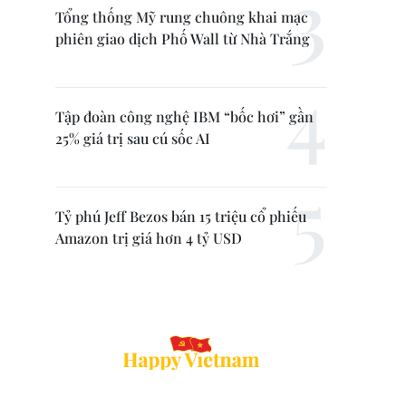
Tổng thống Mỹ rung chuông khai mạc
phiên giao dịch Phố Wall từ Nhà Trắng
Tập đoàn công nghệ IBM “bốc hơi” gần
25% giá trị sau cú sốc AI
Tỷ phú Jeff Bezos bán 15 triệu cổ phiếu
Amazon trị giá hơn 4 tỷ USD