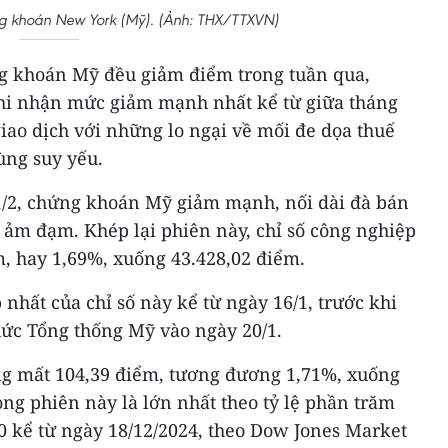
ứng khoán New York (Mỹ). (Ảnh: THX/TTXVN)
ng khoán Mỹ đều giảm điểm trong tuần qua,
ghi nhận mức giảm mạnh nhất kể từ giữa tháng
giao dịch với những lo ngại về mối đe dọa thuế
ùng suy yếu.
21/2, chứng khoán Mỹ giảm mạnh, nối dài đà bán
ế ảm đạm. Khép lại phiên này, chỉ số công nghiệp
, hay 1,69%, xuống 43.428,02 điểm.
nhất của chỉ số này kể từ ngày 16/1, trước khi
c Tổng thống Mỹ vào ngày 20/1.
ng mất 104,39 điểm, tương đương 1,71%, xuống
ng phiên này là lớn nhất theo tỷ lệ phần trăm
0 kể từ ngày 18/12/2024, theo Dow Jones Market