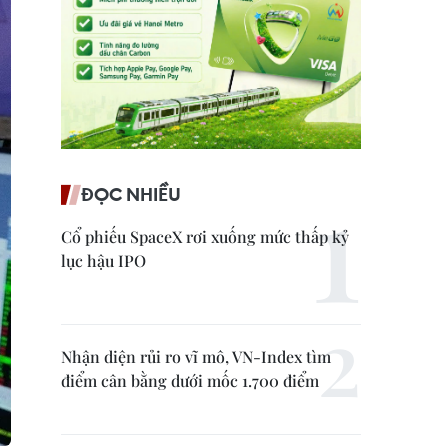
ĐỌC NHIỀU
Cổ phiếu SpaceX rơi xuống mức thấp kỷ
lục hậu IPO
Nhận diện rủi ro vĩ mô, VN-Index tìm
điểm cân bằng dưới mốc 1.700 điểm