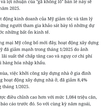
và lợi nhuận của "gã khổng lồ" bán lẻ này sẽ
 năm 2025.
ạt động kinh doanh của Mỹ giảm tốc và tâm lý
hững người tham gia khảo sát bày tỏ những dự
ớc những bất ổn kinh tế.
ng mại Mỹ công bố mới đây, hoạt động xây dựng
Mỹ đã giảm mạnh trong tháng 1/2025 do ảnh
, lãi suất thế chấp tăng cao và nguy cơ chi phí
ới hàng hóa nhập khẩu.
mùa, việc khởi công xây dựng nhà ở gia đình
ng hoạt động xây dựng nhà ở, đã giảm 8,4%
 tháng 1/2025.
ược điều chỉnh cao hơn với mức 1,084 triệu căn,
c báo cáo trước đó. So với cùng kỳ năm ngoái,