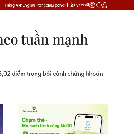
Tiếng Việt
English
Français
Español
中文
Русский
theo tuần mạnh
28,02 điểm trong bối cảnh chứng khoán