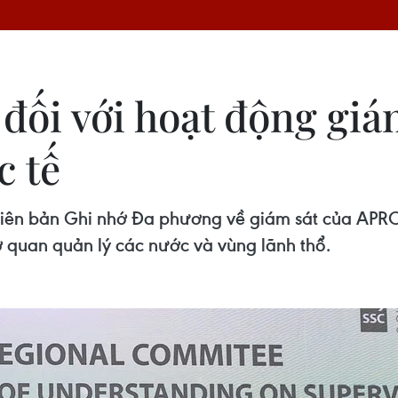
 đối với hoạt động giá
c tế
ên bản Ghi nhớ Đa phương về giám sát của APRC,
ơ quan quản lý các nước và vùng lãnh thổ.