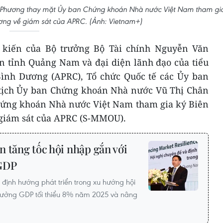
 Phương thay mặt Ủy ban Chứng khoán Nhà nước Việt Nam tham gi
ơng về giám sát của APRC. (Ảnh: Vietnam+)
g kiến của Bộ trưởng Bộ Tài chính Nguyễn Văn
n tỉnh Quảng Nam và đại diện lãnh đạo của tiểu
ình Dương (APRC), Tổ chức Quốc tế các Ủy ban
tịch Ủy ban Chứng khoán Nhà nước Vũ Thị Chân
ứng khoán Nhà nước Việt Nam tham gia ký Biên
giám sát của APRC (S-MMOU).
 tăng tốc hội nhập gắn với
 GDP
định hướng phát triển trong xu hướng hội
trưởng GDP tối thiểu 8% năm 2025 và nâng