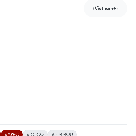
(Vietnam+)
#APRC
#IOSCO
#S-MMOU