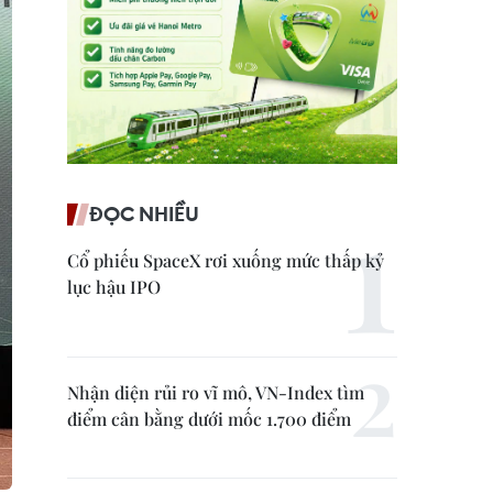
ĐỌC NHIỀU
Cổ phiếu SpaceX rơi xuống mức thấp kỷ
lục hậu IPO
Nhận diện rủi ro vĩ mô, VN-Index tìm
điểm cân bằng dưới mốc 1.700 điểm