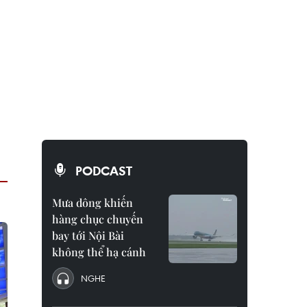
PODCAST
Mưa dông khiến
hàng chục chuyến
bay tới Nội Bài
không thể hạ cánh
NGHE