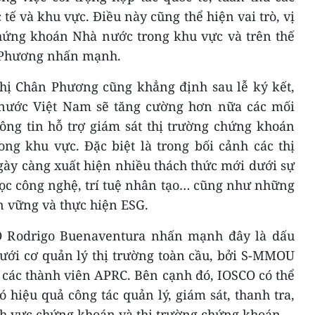
tế và khu vực. Điều này cũng thể hiện vai trò, vị
Chứng khoán Nhà nước trong khu vực và trên thế
n Phương nhấn mạnh.
Thị Chân Phương cũng khẳng định sau lễ ký kết,
ước Việt Nam sẽ tăng cường hơn nữa các mối
hông tin hỗ trợ giám sát thị trường chứng khoán
ong khu vực. Đặc biệt là trong bối cảnh các thị
gày càng xuất hiện nhiều thách thức mới dưới sự
học công nghệ, trí tuệ nhân tạo… cũng như những
n vững và thực hiện ESG.
CO Rodrigo Buenaventura nhấn mạnh đây là dấu
ưới cơ quản lý thị trường toàn cầu, bởi S-MMOU
 các thành viên APRC. Bên cạnh đó, IOSCO có thể
ó hiệu quả công tác quản lý, giám sát, thanh tra,
ĩnh vực chứng khoán và thị trường chứng khoán.