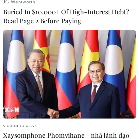
JG Wentworth
Buried In $10,000+ Of High-Interest Debt?
Read Page 2 Before Paying
#Pakistan
#Arập Xêút
#Quan chức ngoại giao
#Bắn chết
Arập Xêút
Pakistan
Theo dõi VietnamPlus
vietnamplus.vn
TIN CÙNG CHUYÊN MỤC
Xaysomphone Phomvihane - nhà lãnh đạo