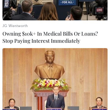
Theo ông Fayaaz Leghari, Cảnh sát trưởng tỉnh
Sindh, nhà ngoại giao Arập Xêút đang lái xe thì
bị hai đối tượng đi trên một chiếc xe máy bắn
JG Wentworth
tại một ngã tư đường.
Owning $10k+ In Medical Bills Or Loans?
Stop Paying Interest Immediately
Nhà ngoại giao này đã thiệt mạng do bị trúng
nhiều phát đạn. Hung thủsau đó đã tẩu thoát.
Ông Fayaaz cho biết sẽ điều tra xem vụ việcnày
có liên quan tới chiến dịch tiêu diệt trùm khủng
bố Bin Laden haychỉ là một vụ việc đơn lẻ.
Đây là vụ tấn công thứ hai nhằm vào cáclợi ích
của Arập Xêút tại thành phố lớn nhất Pakistan
này trong vòngchưa đầy một tuần.