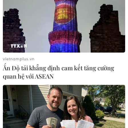
07/08/2026 10:21
Trung Quốc hoàn thành bản đồ địa
chất mới của toàn bộ Mặt Trăng
07/08/2026 08:52
vietnamplus.vn
Ấn Độ tái khẳng định cam kết tăng cường
Australia đề cao hợp tác với Việt Nam
quan hệ với ASEAN
vì hòa bình, ổn định và thịnh vượng
07/08/2026 07:09
Cựu Đại sứ Australia: Tầm nhìn hợp
tác mới cho quan hệ Việt Nam-
Australia