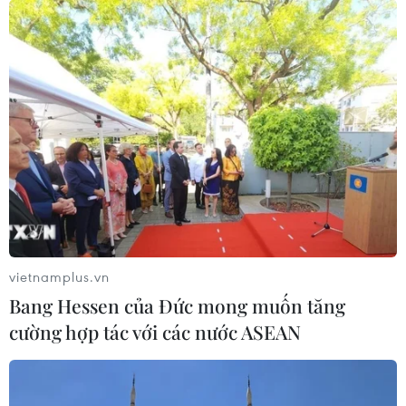
Hơn 100 người thiệt mạng trong mùa
mưa khốc liệt ở Ấn Độ
05/08/2026 09:39
Trung Quốc phóng thành công hai
vệ tinh siêu phổ Đông Phương Huệ
Nhãn
05/08/2026 07:16
Xem thêm
vietnamplus.vn
Bang Hessen của Đức mong muốn tăng
cường hợp tác với các nước ASEAN