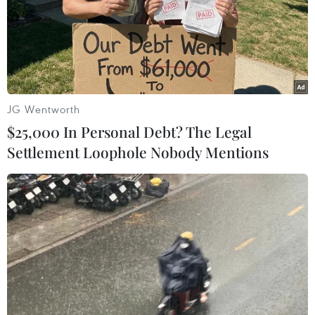
07/08/2026 05:00
Hãng hàng không Air Premia của
Hàn Quốc nối lại đường bay
Incheon-TP Hồ Chí Minh
JG Wentworth
07/08/2026 04:28
$25,000 In Personal Debt? The Legal
Settlement Loophole Nobody Mentions
Mở ra giai đoạn triển khai thực chất
quan hệ giữa Việt Nam và Australia
07/08/2026 01:27
Ấn Độ thử thành công tên lửa đạn
đạo Agni-4, tầm bắn 4.000 km
06/08/2026 23:17