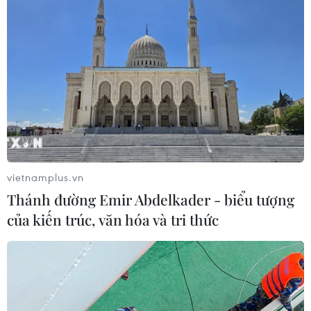
CƠ QUAN CHỦ QUẢN: THÔNG TẤN XÃ VIỆT NAM
Tổng Biên tập: TRẦN TIẾN DUẨN
Phó Tổng Biên tập: NGUYỄN THỊ TÁM, KHÚC THANH
THỦY
Sở hữu trí tuệ
Quy định sử dụng
RSS
Hỗ trợ
Ngôn ngữ
TTXVN
vietnamplus.vn
Dịch vụ tin
Quảng cáo
Thánh đường Emir Abdelkader - biểu tượng
Liên hệ
của kiến trúc, văn hóa và tri thức
Giấy phép số: 1374/GP-BTTTT do Bộ Thông tin và Truyền thông
cấp ngày 11/9/2008.