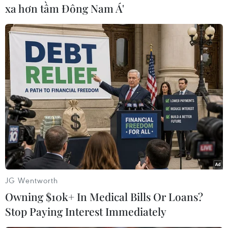
địa phương cũng như khách du lịch rằng hội
xa hơn tầm Đông Nam Á'
nghị thượng đỉnh sẽ gây ra gián đoạn tuyến phố
và lối vào đảo Miyajima, nơi các nhà lãnh đạo
dự kiến sẽ đến thăm.
Hội nghị thượng đỉnh G7, ngoài sự tham gia
nguyên thủ 7 nước Nhật Bản, Mỹ, Canada, Anh,
Pháp, Đức, Italy, còn có đại diện của Liên minh
châu Âu, Tổng thống Brazil Luiz Inacio Lula da
Silva và Thủ tướng Ấn Độ Narendra Modi.
Thủ tướng Chính phủ Phạm Minh Chính cũng sẽ
tham gia hội nghị với tư cách khách mời./.
JG Wentworth
(TTXVN/Vietnam+)
Owning $10k+ In Medical Bills Or Loans?
Stop Paying Interest Immediately