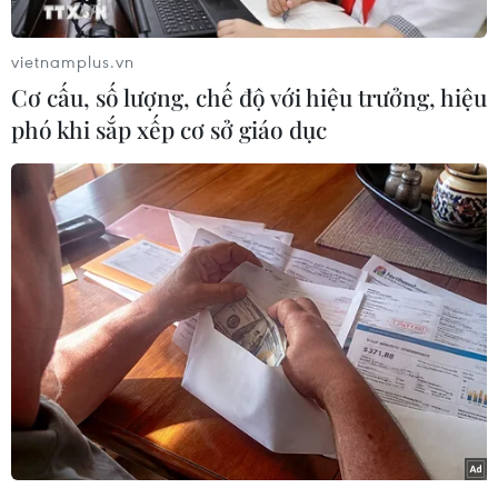
(G7) sẽ diễn ra tại Hiroshima (Nhật Bản) từ 19-
21/5.
vietnamplus.vn
Nhật Bản đã triển khai 24.000 nhân viên an
Cơ cấu, số lượng, chế độ với hiệu trưởng, hiệu
ninh tới thành phố này để đảm bảo hội nghị
phó khi sắp xếp cơ sở giáo dục
diễn ra thông suốt.
Ngay trước khi diễn ra hội nghị, lực lượng cảnh
sát tuần tra đã được tăng cường tại nhiều nơi,
trong đó có Công viên Hòa bình. Máy bay trực
thăng tuần tra thường xuyên xuất hiện trên bầu
trời thành phố.
[Thủ tướng Phạm Minh Chính sẽ dự Hội nghị
thượng đỉnh G7 mở rộng]
Ngoài Hiroshima, Nhật Bản mở rộng tăng cường
an ninh tại nhiều địa phương khác, trong đó có