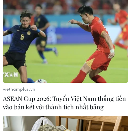
#Hội nghị thượng đỉnh G7
vietnamplus.vn
#Thủ tướng Chính phủ Phạm Minh Chính
#Hiroshima
ASEAN Cup 2026: Tuyển Việt Nam thẳng tiến
Nhật Bản
vào bán kết với thành tích nhất bảng