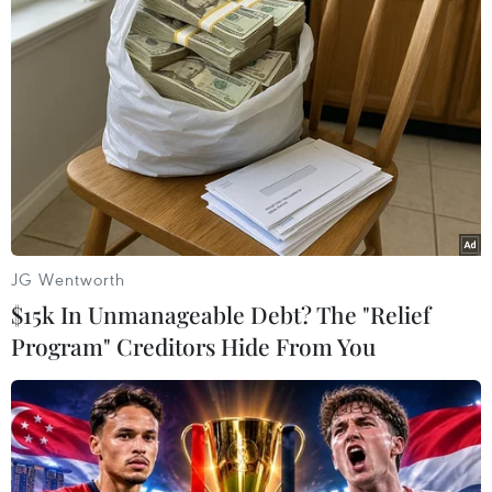
Theo dõi VietnamPlus
TIN LIÊN QUAN
JG Wentworth
$15k In Unmanageable Debt? The "Relief
Program" Creditors Hide From You