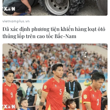
vietnamplus.vn
Đã xác định phương tiện khiến hàng loạt ôtô
thủng lốp trên cao tốc Bắc-Nam
Lãnh đạo Mỹ, Nhật Bản dự kiến hội đàm
trước thềm hội nghị G7
15/05/2023 03:41
Tổng thống Biden và Thủ tướng Kishida dự kiến sẽ