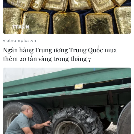
vietnamplus.vn
Ngân hàng Trung ương Trung Quốc mua
thêm 20 tấn vàng trong tháng 7
Lãnh đạo Mỹ-Hàn Quốc-Nhật Bản sẽ gặp
nhau bên lề hội nghị G7
14/05/2023 10:22
Tại cuộc gặp ba bên Mỹ-Hàn Quốc-Nhật Bản, các lãnh
đạo dự kiến thảo luận các biện pháp hợp tác chiến
lược trong ứng phó với mối đe dọa hạt nhân, khủng
hoảng năng lượng và các thách thức chung khác.