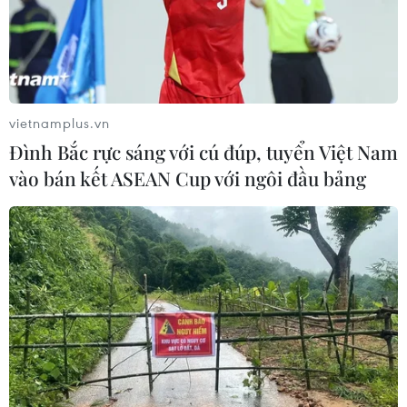
vietnamplus.vn
Đình Bắc rực sáng với cú đúp, tuyển Việt Nam
vào bán kết ASEAN Cup với ngôi đầu bảng