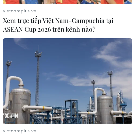
khẳng định sự bền chặt của liên minh an ninh Mỹ-Nhật
vietnamplus.vn
Bản, thảo luận các vấn đề liên quan đến Ấn Độ Dương-
Xem trực tiếp Việt Nam-Campuchia tại
Thái Bình Dương.
ASEAN Cup 2026 trên kênh nào?
vietnamplus.vn