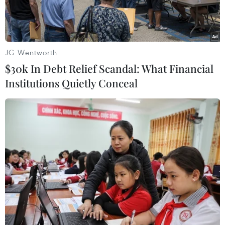
JG Wentworth
$30k In Debt Relief Scandal: What Financial
Institutions Quietly Conceal
Cảnh sát tuần tra gần địa điểm diễn ra Hội nghị Ngoại trưởng
G7 ở Karuizawa, Nhật Bản ngày 16/4/2023. (Ảnh:
AFP/TTXVN)
Theo kế hoạch, Hội nghị thượng đỉnh Nhóm các
nước công nghiệp phát triển hàng đầu thế giới