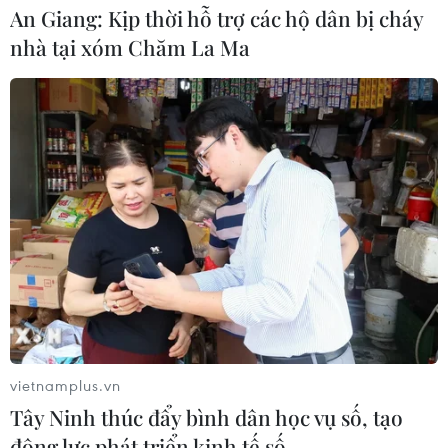
An Giang: Kịp thời hỗ trợ các hộ dân bị cháy
Mở ra giai đoạn triển khai thực chất
nhà tại xóm Chăm La Ma
quan hệ giữa Việt Nam và Australia
07/08/2026 01:27
Ấn Độ thử thành công tên lửa đạn
đạo Agni-4, tầm bắn 4.000 km
06/08/2026 23:17
Hàn Quốc tái khẳng định mục tiêu
chung sống hòa bình với Triều Tiên
06/08/2026 15:33
vietnamplus.vn
Tây Ninh thúc đẩy bình dân học vụ số, tạo
động lực phát triển kinh tế số