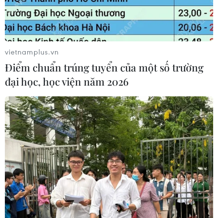
vietnamplus.vn
Điểm chuẩn trúng tuyển của một số trường
đại học, học viện năm 2026
TIN CÙNG CHUYÊN MỤC
Giá vàng ngày 10/8: Bảng giá tại các
công ty vàng bạc đá quý
10/08/2026 02:06
Giá dầu tiếp tục leo thang khi rủi ro
gián đoạn nguồn cung gia tăng