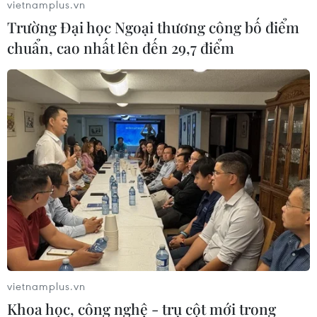
vietnamplus.vn
Trường Đại học Ngoại thương công bố điểm
chuẩn, cao nhất lên đến 29,7 điểm
Việt Nam luôn coi trọng và mong muốn
tăng cường quan hệ hữu nghị với Thụy
Điển
03/12/2023 09:15
Tại cuộc gặp Thủ tướng Ulf Kristersson, Thủ tướng Phạm
Minh Chính mong muốn Thụy Điển chia sẻ kinh nghiệm
thành công với Việt Nam trong lĩnh vực phát triển văn
vietnamplus.vn
hóa, con người, an sinh xã hội.
Khoa học, công nghệ - trụ cột mới trong