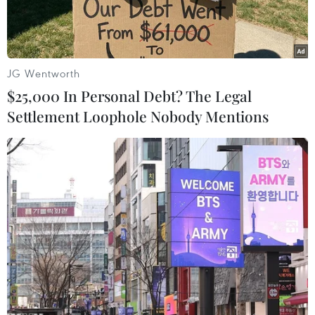
JG Wentworth
$25,000 In Personal Debt? The Legal
Settlement Loophole Nobody Mentions
Phó Thủ tướng Trần Hồng Hà tiếp ông Andreas Carlson, Bộ
trưởng Cơ sở hạ tầng và Nhà ở Thụy Điển. (Ảnh: Văn
Điệp/TTXVN)
Chiều 14/5, tại Trụ sở Chính phủ, Phó Thủ tướng
Trần Hồng Hà tiếp Bộ trưởng Bộ Cơ sở hạ tầng