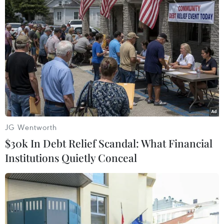
Việt Nam-Thụy Điển:
Triển vọng hợp tác mạnh
mẽ từ tình bạn hơn nửa
thế kỷ
Nhân kỷ niệm 55 năm ngày thiết lập quan hệ
ngoại giao Việt Nam-Thụy Điển, Đại sứ Thụy Điển
tại Việt Nam Ann Måwe đã có bài viết về mối
quan hệ hữu nghị truyền thống, gắn bó khăng khít
giữa hai nước.
JG Wentworth
$30k In Debt Relief Scandal: What Financial
Institutions Quietly Conceal
(TTXVN/Vietnam+)