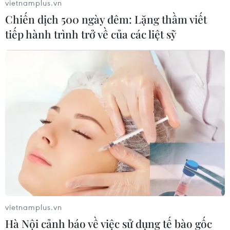
vietnamplus.vn
số người khác yêu cầu bà từ nhiệm ngay lập
Chiến dịch 500 ngày đêm: Lặng thầm viết
tức.
tiếp hành trình trở về của các liệt sỹ
[Brexit: Vẫn còn những rạn nứt, chưa thể
sớm mưa thuận gió hòa]
Chính phủ Anh cho phép các nghị sỹ thảo luận
và bỏ phiếu về Dự luật liên quan đến thỏa thuận
về Brexit trong tuần bắt đầu ngày 3/6 tới.
Ông Brady cho biết, bà May và ông sẽ có cuộc
gặp để nhất trí về thời gian diễn ra cuộc bầu cử
để lựa chọn nhà lãnh đạo mới bất kể dự luật có
được thông qua hay không.
vietnamplus.vn
Thỏa thuận Brexit của bà May đã ba lần bị bác
Hà Nội cảnh báo về việc sử dụng tế bào gốc
bỏ tại Hạ viện và nhiều tuần đàm phán với Công