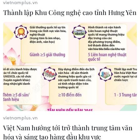
vietnamplus.vn
gây vụ lao xe vào đám đông ở
Thành lập Khu Công nghệ cao tỉnh Hưng Yên
Munich
06/08/2026 15:57
Nga thúc đẩy đa dạng hóa tuyến vận
tải kết nối châu Á qua Ấn Độ Dương
06/08/2026 15:34
Italy và Hy Lạp trở thành điểm nóng
của virus Tây sông Nile
06/08/2026 13:24
vietnamplus.vn
Việt Nam hướng tới trở thành trung tâm văn
NATO ưu tiên đẩy nhanh chuyển
hóa và sáng tạo hàng đầu khu vực