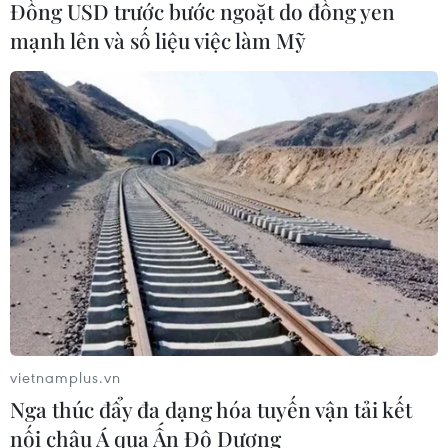
Đồng USD trước bước ngoặt do đồng yen
Cơ bản mới của Vatican
mạnh lên và số liệu việc làm Mỹ
03/08/2026 05:32
Tòa án Nga lần đầu phán quyết về
bản quyền đối với sản phẩm do AI tạo
ra
03/08/2026 04:28
Xem thêm
vietnamplus.vn
Nga thúc đẩy đa dạng hóa tuyến vận tải kết
nối châu Á qua Ấn Độ Dương
CƠ QUAN CHỦ QUẢN: THÔNG TẤN XÃ VIỆT NAM