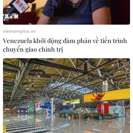
vietnamplus.vn
Venezuela khởi động đàm phán về tiến trình
chuyển giao chính trị
Thủ tướng Anh Theresa May phát biểu trong phiên chất vấn tại
Quốc hội Anh ở London ngày 1/5. (Ảnh: AFP/TTXVN)
Sau cuộc họp giữa Ủy ban 1922 với Thủ tướng
Anh Theresa May tại Quốc hội, Chủ tịch Ủy ban
này, Graham Brady, ngày 16/5 cho biết, bà May
sẽ đưa ra thời điểm từ nhiệm vào đầu tháng Sáu