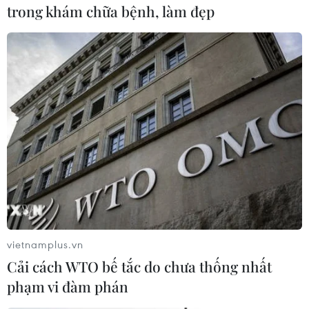
trong khám chữa bệnh, làm đẹp
đảng đối lập đã không đi đến sự đồng thuận về
hướng đi sắp tới. Khi những người ủng hộ
Brexit trong đảng Bảo thủ và Công đảng dự định
sẽ bỏ phiếu chống, thỏa thuận này sẽ khó có thể
được thông qua.
BBC và Sky News đưa tin, ông Boris Johnson,
cựu Ngoại trưởng Anh và là cựu Thị trưởng
London, ngày 16/5 xác nhận sẽ tìm kiếm cơ hội
để trở thành Thủ tướng Anh khi bà May từ
nhiệm vào đầu tháng tới./.
(TTXVN/Vietnam+)
vietnamplus.vn
Cải cách WTO bế tắc do chưa thống nhất
phạm vi đàm phán