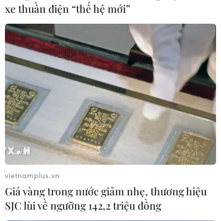
Thủ tướng Anh Theresa May dự kiến sẽ thông báo thời
xe thuần điện “thế hệ mới”
điểm từ chức vào đầu tháng 6 tới, sau những nỗ lực
cuối cùng để thuyết phục Quốc hội Anh thông qua thỏa
thuận Brexit.
vietnamplus.vn
Giá vàng trong nước giảm nhẹ, thương hiệu
SJC lùi về ngưỡng 142,2 triệu đồng