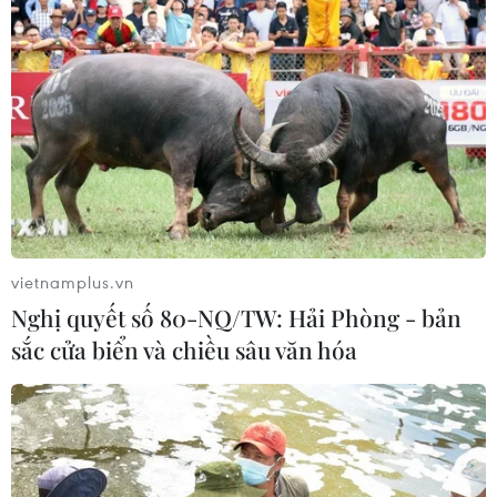
TIN LIÊN QUAN
vietnamplus.vn
Nghị quyết số 80-NQ/TW: Hải Phòng - bản
sắc cửa biển và chiều sâu văn hóa
Brexit sẽ tác động tới các bầu cử của Liên