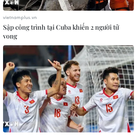
vietnamplus.vn
Sập công trình tại Cuba khiến 2 người tử
vong
Đồng bảng Anh rơi xuống mức thấp nhất 3
tháng so với đồng USD
16/05/2019 14:24
Trong phiên giao dịch ngày 16/5 tại thị trường London,
đồng bảng Anh giảm phiên thứ chín liên tiếp, chạm
mức thấp nhất ba tháng so với đồng USD là 1.2821 USD.