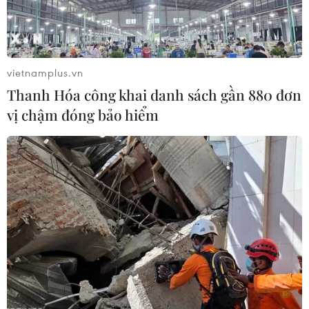
vietnamplus.vn
Thanh Hóa công khai danh sách gần 880 đơn
vị chậm đóng bảo hiểm
Thỏa thuận Brexit có thể 'chết' nếu tiếp
tục bị Hạ viện Anh bác bỏ
16/05/2019 07:35
Thỏa thuận Brexit mà Thủ tướng Theresa May đạt được
với EU cuối năm ngoái sẽ "chết" nếu như dự luật rút khỏi
EU này tiếp tục bị Hạ viện bác bỏ trong cuộc bỏ phiếu
diễn ra vào tháng 6 tới.