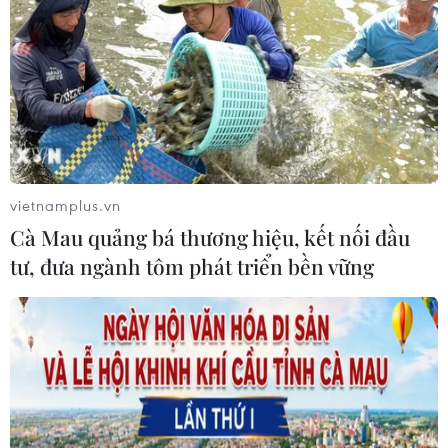
minh châu Âu như thế nào?
16/05/2019 00:51
Brexit chỉ được coi là một vấn đề bầu cử đối với phần
còn lại của EU, và các cử tri sẽ chịu tác động nhiều hơn
từ các vấn đề chính trị nội bộ và quan điểm của cá
nhân đối với các giá trị của EU.
vietnamplus.vn
Cà Mau quảng bá thương hiệu, kết nối đầu
tư, đưa ngành tôm phát triển bền vững