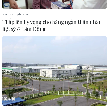
Nga thoái vốn nhà nước khỏi Sân bay
Quốc tế Sheremetyevo
vietnamplus.vn
07/08/2026 00:22
Thắp lên hy vọng cho hàng ngàn thân nhân
liệt sỹ ở Lâm Đồng
Nga thông báo tấn công căn
cứ ngầm của Ukraine
06/08/2026 16:21
Tây Ban Nha: 100 người thiệt mạng
trong vụ vượt biển ồ ạt vào Ceuta
06/08/2026 16:03
Đức tuyên án chung thân đối tượng