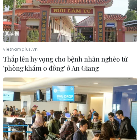
vietnamplus.vn
Thắp lên hy vọng cho bệnh nhân nghèo từ
'phòng khám 0 đồng' ở An Giang