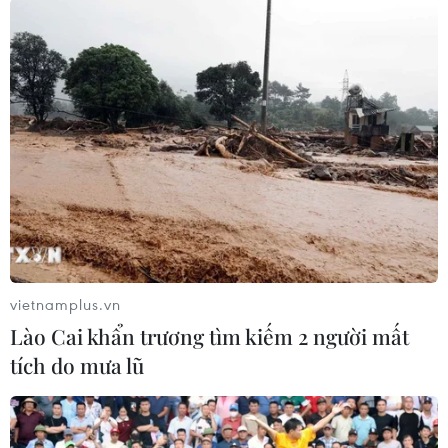
#Brexit
#Thủ tướng Anh
#Theresa May
#Hạ viện
#Nghị sỹ đảng Bảo thủ
#Từ nhiệm
Anh
vietnamplus.vn
Lào Cai khẩn trương tìm kiếm 2 người mất
tích do mưa lũ
Theo dõi VietnamPlus