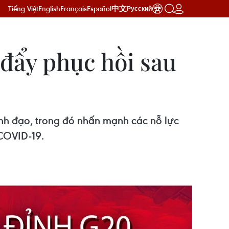
Tiếng Việt
English
Français
Español
中文
Русский
đẩy phục hồi sau
ãnh đạo, trong đó nhấn mạnh các nỗ lực
 COVID-19.