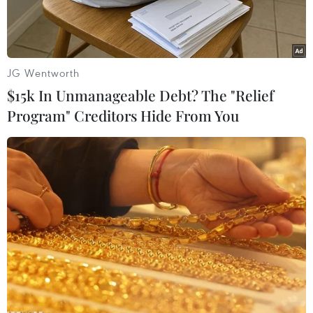
JG Wentworth
$15k In Unmanageable Debt? The "Relief
Program" Creditors Hide From You
Nông dân huyện Gò Quao (Kiên Giang) thu hoạch lúa Hè Thu.
(Ảnh: Văn Sĩ/TTXVN)
Theo Sở Nông nghiệp và Phát triển nông thôn
Kiên Giang, vụ lúa Hè Thu 2024, tỉnh đã chia
làm 4 đợt xuống giống trên 276.000ha, tập trung
chủ yếu ở các huyện Tân Hiệp, Giồng Riềng, Gò
Quao, Châu Thành, Hòn Đất.