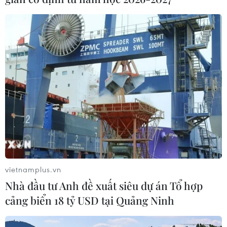
#Kiên Giang
#Lúa Hè Thu
#Áp thấp nhiệt đới
#Thu hoạch lúa Hè Thu
#Gieo sạ
An Giang
Kiên Giang
Theo dõi VietnamPlus
vietnamplus.vn
Nhà đầu tư Anh đề xuất siêu dự án Tổ hợp
cảng biển 18 tỷ USD tại Quảng Ninh