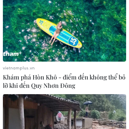
thích hợp; trong đó có liên kết với doanh nghiệp nhằm
đảm bảo nông dân giành vụ Hè Thu 2024 thắng lợi,
nâng cao thu nhập và ổn định đời sống.
vietnamplus.vn
Khám phá Hòn Khô - điểm đến không thể bỏ
lỡ khi đến Quy Nhơn Đông
Mưa lớn tại tỉnh Cà Mau làm thiệt hại hơn