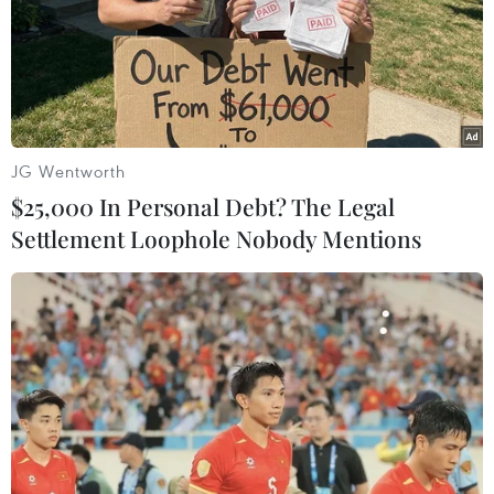
con,” ông Duyệt thông tin.
JG Wentworth
$25,000 In Personal Debt? The Legal
Settlement Loophole Nobody Mentions
Thương lái thu mua lúa Hè Thu 2024 trực tiếp tại đồng ruộng.
(Ảnh: Thu Hiền/TTXVN)
Giám đốc Sở Nông nghiệp và Phát triển nông
thôn Kiên Giang Lê Hữu Toàn cho biết vụ lúa Hè