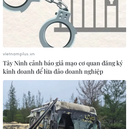
kinh tế biển Việt Nam
07/08/2026 08:14
Giá vàng hướng tới tuần tăng mạnh
nhất kể từ tháng 1/2026
vietnamplus.vn
07/08/2026 08:14
Tây Ninh cảnh báo giả mạo cơ quan đăng ký
kinh doanh để lừa đảo doanh nghiệp
Hạn hán nghiêm trọng đe dọa "huyết
mạch" kinh tế châu Âu
07/08/2026 07:58
Để trái sầu riêng đáp ứng yêu cầu