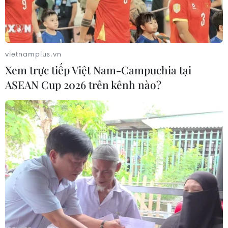
Thu tỉnh duy trì tỷ lệ diện tích sản xuất lúa chất
lượng cao trên 90% tổng diện tích gieo trồng; áp
dụng đồng bộ cơ giới hóa trong sản xuất, nhất là
khâu gieo sạ, phun thuốc, bón phân, thu hoạch;
vietnamplus.vn
tăng cường nhân rộng các mô hình sản xuất đạt
Xem trực tiếp Việt Nam-Campuchia tại
chuẩn, hình thức liên kết sản xuất, chế biến,
ASEAN Cup 2026 trên kênh nào?
tiêu thụ và xuất khẩu nông sản hiệu quả.
Ngành nông nghiệp cùng với các ngành chức
năng tỉnh, đơn vị có liên quan tăng cường công
tác quản lý chất lượng lúa giống, phân bón,
thuốc bảo vệ thực vật; phối hợp với Đài Khí
tượng Thủy văn của tỉnh và Trung ương, theo
dõi chặt chẽ diễn biến thời tiết nhằm chủ động
trong sản xuất; vận hành đóng, mở hệ thống
cống phục vụ sản xuất, nhất là chủ động triển
khai các giải pháp phòng, chống mưa, bão để