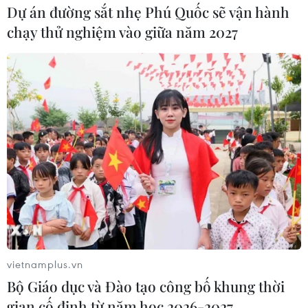
nông dân
Dự án đường sắt nhẹ Phú Quốc sẽ vận hành
Hiện tỉnh Tiền Giang đang triển khai nhiều giải
chạy thử nghiệm vào giữa năm 2027
pháp thích hợp; trong đó có liên kết với doanh
nghiệp nhằm đảm bảo nông dân giành vụ Hè Thu
2024 thắng lợi, nâng cao thu nhập và ổn định đời
sống.
(TTXVN/Vietnam+)
vietnamplus.vn
Bộ Giáo dục và Đào tạo công bố khung thời
gian cố định từ năm học 2026-2027