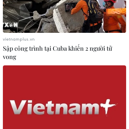
Nông dân tỉnh Kiên Giang 'được mùa,
trúng giá' vụ lúa Hè Thu
vietnamplus.vn
22/08/2023 12:24
Sập công trình tại Cuba khiến 2 người tử
Vụ lúa được đánh giá là "được mùa, trúng giá," mang
vong
về lợi nhuận cho nông dân khoảng 1,3-1,7 triệu
đồng/công (1.000m2), cao hơn so với vụ Hè Thu 2022
khoảng 500.000 đồng/công.