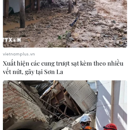
800ha lúa vụ Hè Thu
13/09/2023 09:15
Mưa lớn kéo dài kèm theo gió mạnh, kéo dài từ đầu
tháng 9 tới nay trên địa bàn tỉnh Cà Mau, đã làm ảnh
hưởng đến năng suất và tiến độ thu hoạch lúa Hè Thu
của nông dân địa phương.
vietnamplus.vn
Xuất hiện các cung trượt sạt kèm theo nhiều
vết nứt, gãy tại Sơn La