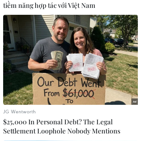
tiềm năng hợp tác với Việt Nam
#ASAE
#Nông nghiệp
#An ninh lương thực
#Phát triển nông thôn
Theo dõi VietnamPlus
JG Wentworth
$25,000 In Personal Debt? The Legal
Settlement Loophole Nobody Mentions