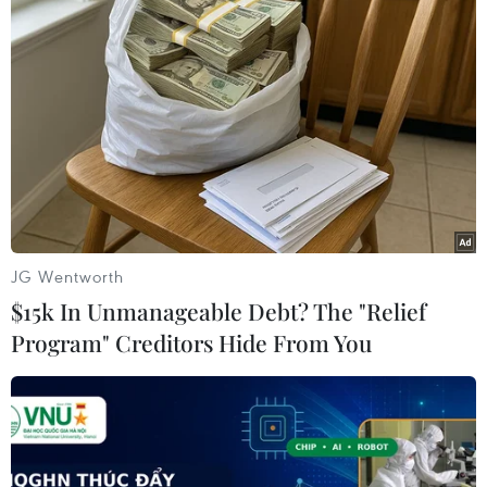
Khu công nghiệp Tân Phước 1 dự
kiến đón nhà đầu tư thứ cấp từ quý
1/2027
10/08/2026 11:06
Chuyên gia đề xuất mô hình ba lớp
phát triển ngành bán dẫn Việt Nam
10/08/2026 10:56
JG Wentworth
$15k In Unmanageable Debt? The "Relief
Program" Creditors Hide From You
Xuất khẩu hồ tiêu tăng trưởng tích
cực, ngành gia vị tập trung nâng cao
giá trị
10/08/2026 10:48