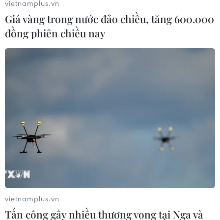
vietnamplus.vn
Giá vàng trong nước đảo chiều, tăng 600.000
đồng phiên chiều nay
AUD có thể tiến gần mức cao nhất
trong 3 thập kỷ so với đồng yen
10/08/2026 07:00
Đồng USD dao động quanh mức đáy
2 tháng
10/08/2026 06:03
Từ 15/9, cấp giấy phép kinh doanh
vận tải trực tuyến trên Cổng Dịch vụ
vietnamplus.vn
công
Tấn công gây nhiều thương vong tại Nga và