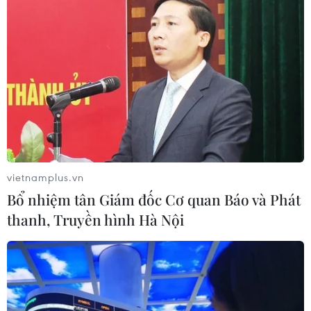
Hà Nội gia hạn 3 tháng hoàn thiện
điều kiện khởi công 6 dự án lớn
10/08/2026 03:51
Giá vàng trong nước đi xuống, giao
dịch quanh mức 143,5 triệu đồng
10/08/2026 02:44
vietnamplus.vn
Bổ nhiệm tân Giám đốc Cơ quan Báo và Phát
Xem thêm
thanh, Truyền hình Hà Nội