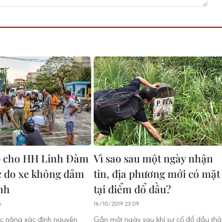
p cho HH Linh Đàm
Vì sao sau một ngày nhận
c do xe không đảm
tin, địa phương mới có mặt
inh
tại điểm đổ dầu?
6
16/10/2019 23:09
c năng xác định nguyên
Gần một ngày sau khi sự cố đổ dầu thả