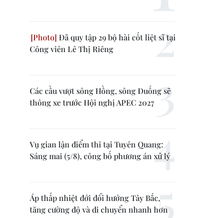
Đã quy tập 29 bộ hài cốt liệt sĩ tại
Công viên Lê Thị Riêng
Các cầu vượt sông Hồng, sông Đuống sẽ
thông xe trước Hội nghị APEC 2027
Vụ gian lận điểm thi tại Tuyên Quang:
Sáng mai (5/8), công bố phương án xử lý
Áp thấp nhiệt đới đổi hướng Tây Bắc,
tăng cường độ và di chuyển nhanh hơn