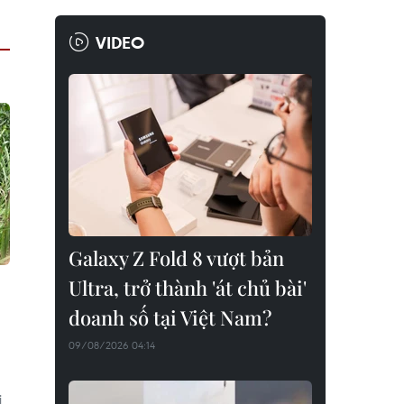
VIDEO
Galaxy Z Fold 8 vượt bản
Ultra, trở thành 'át chủ bài'
doanh số tại Việt Nam?
09/08/2026 04:14
i