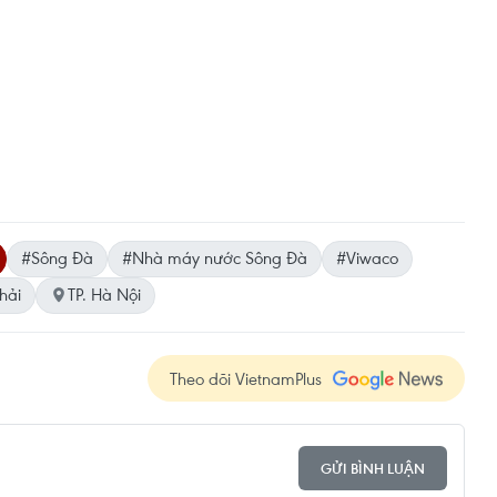
#Sông Đà
#Nhà máy nước Sông Đà
#Viwaco
hải
TP. Hà Nội
Theo dõi VietnamPlus
GỬI BÌNH LUẬN