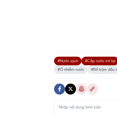
#Nước sạch
#Cấp nước trở lại
#Ô nhiễm nước
#Đổ trộm dầu t