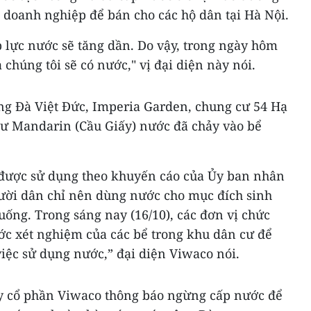
 doanh nghiệp để bán cho các hộ dân tại Hà Nội.
áp lực nước sẽ tăng dần. Do vậy, trong ngày hôm
chúng tôi sẽ có nước," vị đại diện này nói.
ng Đà Việt Đức, Imperia Garden, chung cư 54 Hạ
ư Mandarin (Cầu Giấy) nước đã chảy vào bể
được sử dụng theo khuyến cáo của Ủy ban nhân
ười dân chỉ nên dùng nước cho mục đích sinh
uống. Trong sáng nay (16/10), các đơn vị chức
ớc xét nghiệm của các bể trong khu dân cư để
iệc sử dụng nước,” đại diện Viwaco nói.
ty cổ phần Viwaco thông báo ngừng cấp nước để