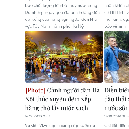
bảo chất lượng từ nhà máy nước sông
nhân khiến c
Đà những ngày qua đã ảnh hưởng đến
cư HH Linh Đ
đời sống của hàng vạn người dân khu
mùi tanh, đụ
vực Tây Nam thành phố Hà Nội.
bảo vệ sinh.
Cảnh người dân Hà
Diễn biến
Nội thức xuyên đêm xếp
dầu thải
hàng chờ lấy nước sạch
nước sôn
16/10/2019 23:15
17/10/2019 01:3
Vụ việc Viwasupco cung cấp nước dù
Chi tiết diễ