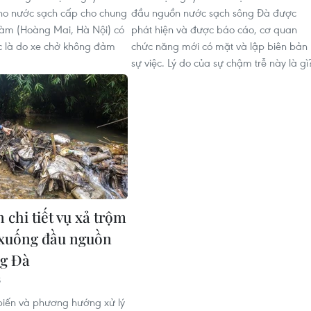
ho nước sạch cấp cho chung
đầu nguồn nước sạch sông Đà được
àm (Hoàng Mai, Hà Nội) có
phát hiện và được báo cáo, cơ quan
c là do xe chở không đảm
chức năng mới có mặt và lập biên bản
sự việc. Lý do của sự chậm trễ này là gì
 chi tiết vụ xả trộm
 xuống đầu nguồn
g Đà
5
n biến và phương hướng xử lý