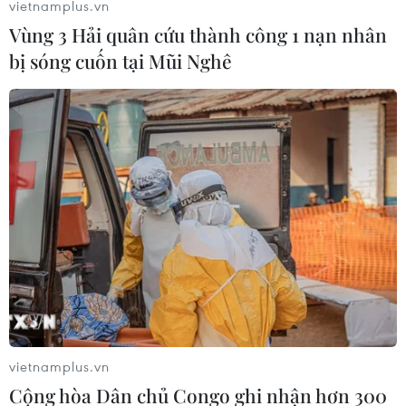
vietnamplus.vn
21/12/2018 10:38
Vùng 3 Hải quân cứu thành công 1 nạn nhân
Moskva muốn có thêm thông tin về kế hoạch rút quân
bị sóng cuốn tại Mũi Nghê
của Mỹ khỏi lãnh thổ Syria, đồng thời khẳng định nước
này không muốn bất kỳ điều gì xảy ra có thể gây bất ổn
tình hình ở Afghanistan.
vietnamplus.vn
Cộng hòa Dân chủ Congo ghi nhận hơn 300