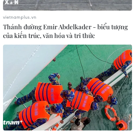
thống Mỹ Donald Trump đã có "một quyết định hết sức
nặng nề" về việc rút quân khỏi Syria.
vietnamplus.vn
Thánh đường Emir Abdelkader - biểu tượng
của kiến trúc, văn hóa và tri thức
Phản ứng của Nga trước kế hoạch Mỹ rút
quân khỏi Syria và Afghanistan