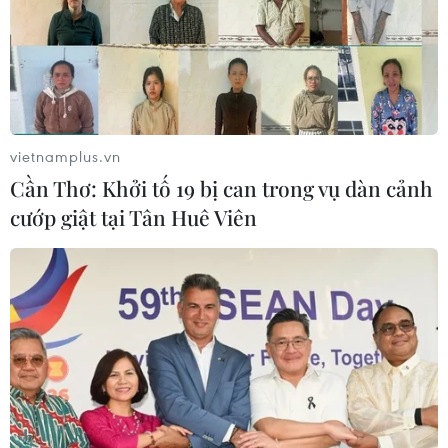
vietnamplus.vn
Cần Thơ: Khởi tố 19 bị can trong vụ dàn cảnh
cướp giật tại Tân Huê Viên