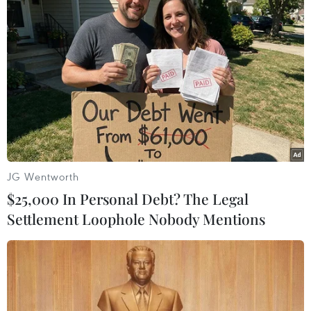
#VietnamPlus
#Syria
Mỹ
Syria
Theo dõi VietnamPlus
JG Wentworth
TIN LIÊN QUAN
$25,000 In Personal Debt? The Legal
Settlement Loophole Nobody Mentions