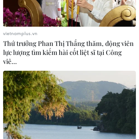
Iran tuyên bố chưa đạt đủ điều kiện
để mở lại eo biển Hormuz
vietnamplus.vn
03/08/2026 15:59
Thứ trưởng Phan Thị Thắng thăm, động viên
lực lượng tìm kiếm hài cốt liệt sĩ tại Công
viê…
Làn sóng người Israel di cư ra nước
ngoài vẫn ở mức kỷ lục
03/08/2026 11:32
Tín hiệu tích cực đối với tiến trình
phục hồi kinh tế của Syria
03/08/2026 07:22