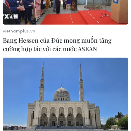
vietnamplus.vn
Bang Hessen của Đức mong muốn tăng
cường hợp tác với các nước ASEAN
Pháp: Rút quân khỏi Syria là "quyết định
nặng nề" của Tổng thống Mỹ
21/12/2018 08:10
Bộ trưởng các lực lượng vũ trang Pháp cho biết Tổng