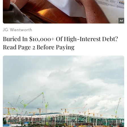
JG Wentworth
Buried In $10,000+ Of High-Interest Debt?
Read Page 2 Before Paying
Xe quân sự Mỹ tới làng Yalanli, ngoại ô phía tây của thành phố
miền Bắc Syria Manbij trong chiến dịch chống IS, ngày
5/3/2017. (Ảnh: AFP/TTXVN)
AFP đưa tin, nhật báo Hurriyet ngày 21/12 đưa
tin, Tổng thống Mỹ Donald Trump đưa ra quyết