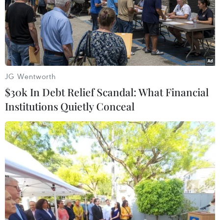
JG Wentworth
$30k In Debt Relief Scandal: What Financial
Institutions Quietly Conceal
New Zealand: Rút quân khỏi Syria là vấn
đề 'hoàn toàn của riêng Mỹ'
21/12/2018 03:19
Ngoại trưởng New Zealand Winston Peters cho rằng
việc các lực lượng Mỹ rút khỏi Syria là một vấn đề
"hoàn toàn của riêng Mỹ."