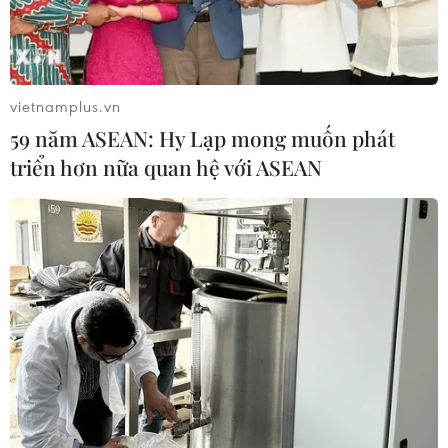
TIN CÙNG CHUYÊN MỤC
Tổng thống Iran nhấn mạnh Tehran
sẽ không bị ép buộc phải đầu hàng
vietnamplus.vn
08/08/2026 11:51
59 năm ASEAN: Hy Lạp mong muốn phát
triển hơn nữa quan hệ với ASEAN
Mỹ có đang chuẩn bị một
chiến lược mới nhằm vào Iran?
07/08/2026 10:08
Mỹ can thiệp khẩn cấp, ngăn
Israel mở rộng đòn trừng phạt
Hezbollah
07/08/2026 02:31