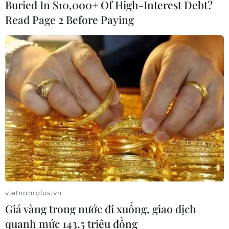
Buried In $10,000+ Of High-Interest Debt?
Read Page 2 Before Paying
#Paralympic 2024
#Phạm Nguyễn Khánh Minh
#Đoàn Thể thao Việt Nam
#vận động viên trẻ tuổi nhất
Pháp
vietnamplus.vn
Giá vàng trong nước đi xuống, giao dịch
quanh mức 143,5 triệu đồng
Theo dõi VietnamPlus