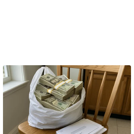
Khánh Minh - vận động viên trẻ nhất của Đoàn
Thể thao Việt Nam tại Paralympic 2024, đã hoàn
thành phần thi vòng loại nội dung chạy 100m
nam cấp độ thương tật T12 Paralympic 2024.
Ở lượt chạy thứ 2, Khánh Minh xếp thứ 3, với
thời gian 51 giây 28, không thể giành quyền vào
vòng chung kết dự kiến diễn ra vào chiều 5/9.
Đây chưa phải là thành tích tốt nhất của vận
động viên Thành phố Hồ Chí Minh này.
Trước đó, anh từng hoàn thành đường chạy
400m trong thời gian 49 giây 92 ở giải Vô địch
Thế giới năm 2019.
Ở bảng xếp hạng chung cuộc (gồm tất cả các
lượt chạy), Khánh Minh xếp thứ 7, trong khi chỉ