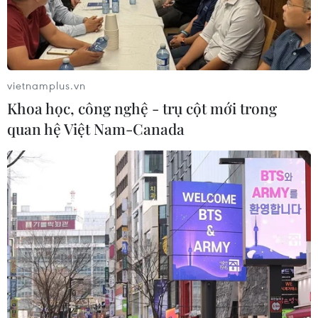
10/08/2026 03:08
Hà Nội bế mạc Festival Võ thuật Quốc
tế 2026, lan tỏa hào khí Thăng Long
vietnamplus.vn
09/08/2026 14:58
Khoa học, công nghệ - trụ cột mới trong
quan hệ Việt Nam-Canada
Truyền thông Hàn Quốc đánh giá
cao đội tuyển Việt Nam với chuỗi 22
trận bất bại
09/08/2026 04:22
Đội tuyển Việt Nam đối đầu Malaysia
tại bán kết ASEAN Cup 2026
08/08/2026 15:53