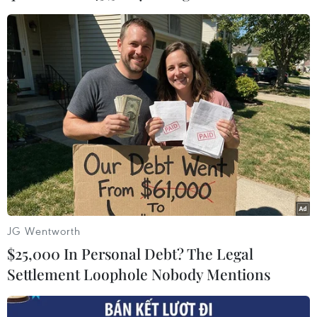
OLYMPIC PARIS 2024
Olympic và Paralympic Paris tiêu tốn gần 6 tỷ
euro ngân sách của Pháp
Thế vận hội Paris 2024 đạt doanh số vé cao kỷ
lục
Ấm lòng tình cảm người Việt tại Pháp dành cho
vận động viên khuyết tật
JG Wentworth
Paralympic Paris 2024: Trung
$25,000 In Personal Debt? The Legal
Quốc có số HCV gấp đôi đoàn đứng thứ 2
Settlement Loophole Nobody Mentions
Huyền thoại Cuba khép lại sự nghiệp sau huy
chương Vàng Paralympic thứ 11