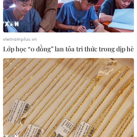
vietnamplus.vn
Lớp học “0 đồng” lan tỏa tri thức trong dịp hè
Màn bắn cung bằng chân đỉnh cao
của VĐV khuyết tật Ấn Độ ở Paralympic
2024
03/09/2024 04:26
Dù chỉ giành Huy chương Đồng ở Paralympic Paris
2024, nhưng cung thủ người Ấn Độ Sheetal Devi đã gây
sốt với màn bắn cung bằng chân trúng hồng tâm (10