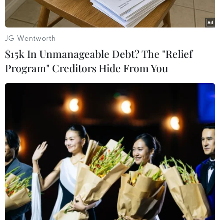
có Top 4 lọt chung kết, 2 trong số đó chính là
Rouay Jebabli (Tunisia) và Oguz Akbulut (Thổ
Nhĩ Kỳ), đối thủ của Khánh Minh ở lượt chạy
JG Wentworth
thứ 2.
$15k In Unmanageable Debt? The "Relief
Phạm Nguyễn Khánh Minh là vận động viên trẻ
Program" Creditors Hide From You
tuổi nhất của Đoàn Thể thao người khuyết tật
Việt Nam ở Paralympic năm nay.
Anh từng xếp thứ 5 ở giải Vô địch thế giới năm
2019, giành 2 Huy chương Bạc và 1 Huy chương
Đồng ở 2 kỳ Đại hội Thể thao Người khuyết tật
châu Á lần thứ 4 (Asian Para Games) năm 2018
và 2023.
Đây là lần đầu tiên Khánh Minh dự Paralympic
trong sự nghiệp. Mục tiêu được giao lưu học hỏi,
tích lũy kinh nghiệm vẫn được đặt lên hàng đầu