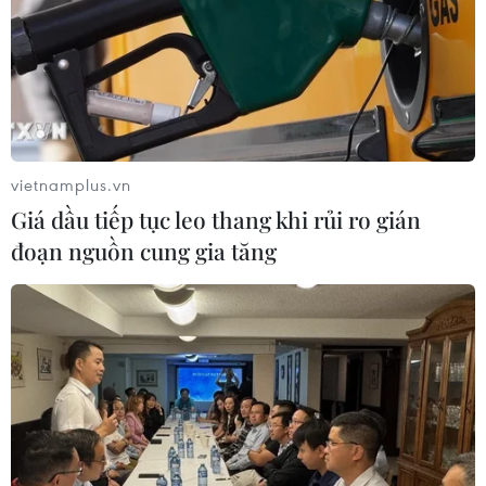
vietnamplus.vn
Giá dầu tiếp tục leo thang khi rủi ro gián
đoạn nguồn cung gia tăng
TIN CÙNG CHUYÊN MỤC
Cập nhật lịch thi đấu
bán kết ASEAN Cup 2026 của hai cặp
đấu