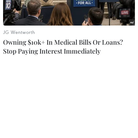
JG Wentworth
Owning $10k+ In Medical Bills Or Loans?
Stop Paying Interest Immediately
Vận động viên Phạm Nguyễn Khánh Minh Phượng của Đoàn
Thể thao người khuyết tật Việt Nam tại Paralympic 2024. (Ảnh:
TTXVN phát)
Chiều 4/9 (theo giờ Việt Nam), Phạm Nguyễn