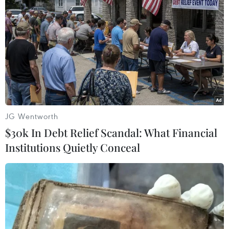
Paralympic 2024: Niềm hy vọng lớn nhất
của Thể thao Việt Nam xuất trận
04/09/2024 06:44
Trong ngày 4/9, lực sỹ Lê Văn Công, sẽ bước vào phần
thi đấu hạng 49kg môn Cử tạ với hy vọng hoàn tất cú
hat-trick huy chương ở đấu trường Paralympic.
JG Wentworth
$30k In Debt Relief Scandal: What Financial
Institutions Quietly Conceal