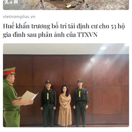
khuyết tật Paralympic Paris 2024 đã tiêu tốn của
nước Pháp gần 6 tỷ euro (tương đương 6,9 tỷ
vietnamplus.vn
USD).
Huế khẩn trương bố trí tái định cư cho 53 hộ
Cụ thể, chi phí tổ chức 2 sự kiện thể thao lớn
gia đình sau phản ánh của TTXVN
diễn ra vào mùa Hè năm ngoái lên tới 2,77 tỷ
euro, trong đó có 1,4 tỷ euro dành cho an ninh,
và 3,19 tỷ euro cho các dự án hạ tầng liên quan.
Olympic Paris 2024 diễn ra từ ngày 26/7-11/8,
trong khi Paralympic được tổ chức từ 28/8-8/9.
Ban tổ chức đã tận dụng nhiều địa điểm mang
tính biểu tượng tại trung tâm Paris làm sân thi
đấu hoặc phông nền cho các sự kiện, góp phần
tạo nên thành công lớn cho hai kỳ đại hội.
Thông tin trên được đưa ra trong bối cảnh Pháp