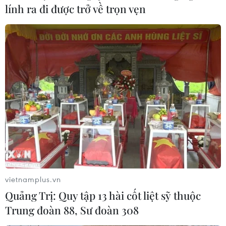
lính ra đi được trở về trọn vẹn
vietnamplus.vn
Quảng Trị: Quy tập 13 hài cốt liệt sỹ thuộc
Trung đoàn 88, Sư đoàn 308