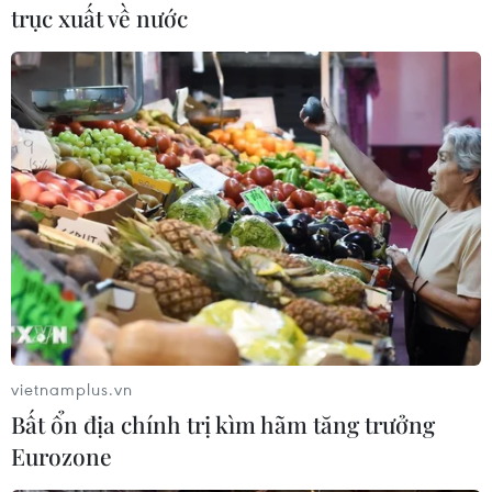
Paralympic Paris 2024 do
trục xuất về nước
lỗi sản xuất
Nhiều vận động viên phàn nàn rằng huy chương
của họ bị đổi màu, bong tróc chỉ sau một thời gian
ngắn, một số huy chương thậm chí bắt đầu hư
hỏng chỉ vài tuần sau khi Thế Vận hội kết thúc.
(TTXVN/Vietnam+)
vietnamplus.vn
Bất ổn địa chính trị kìm hãm tăng trưởng
Eurozone