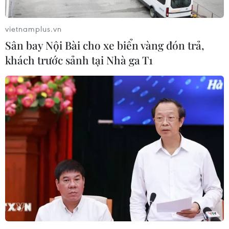
vietnamplus.vn
Olympic 2024: Pháp dự định để vạc giữ
Sân bay Nội Bài cho xe biển vàng đón trả,
lửa tồn tại vĩnh viễn tại Paris
khách trước sảnh tại Nhà ga T1
11/08/2024 08:22
Hiện giới chức Pháp đang thảo luận về việc biến phiên
bản điện tái tạo của vạc lửa Olympic 2024 - neo phía
trên Vườn Tuileries - thành một phần bổ sung cố định
cho đường chân trời của Paris.