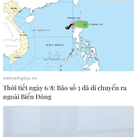
Thế vận hội Paris 2024 đạt doanh số vé cao kỷ
lục
Ấm lòng tình cảm người Việt tại Pháp dành cho
vận động viên khuyết tật
Paralympic Paris 2024: Trung
Quốc có số HCV gấp đôi đoàn đứng thứ 2
Huyền thoại Cuba khép lại sự nghiệp sau huy
vietnamplus.vn
chương Vàng Paralympic thứ 11
Thời tiết ngày 6/8: Bão số 3 đã di chuyển ra
ngoài Biển Đông
TIN LIÊN QUAN