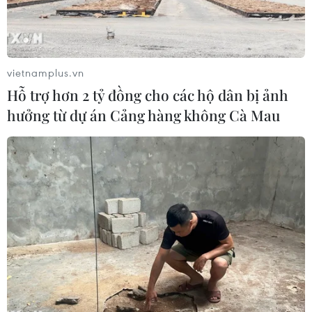
vietnamplus.vn
Hỗ trợ hơn 2 tỷ đồng cho các hộ dân bị ảnh
hưởng từ dự án Cảng hàng không Cà Mau
Bế mạc Olympic Paris 2024 - bữa tiệc của âm thanh và ánh
sáng. (Ảnh: THX/TTXVN)
Theo ước tính sơ bộ được Cơ quan Kiểm toán
Quốc gia Pháp công bố ngày 23/6, Thế vận hội
Olympic mùa Hè và Thế vận hội dành cho người