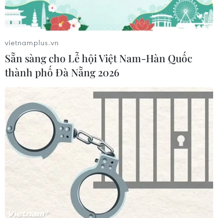
Xem thêm
vietnamplus.vn
Sẵn sàng cho Lễ hội Việt Nam-Hàn Quốc
thành phố Đà Nẵng 2026
CƠ QUAN CHỦ QUẢN: THÔNG TẤN XÃ VIỆT NAM
Tổng Biên tập: TRẦN TIẾN DUẨN
Phó Tổng Biên tập: NGUYỄN THỊ TÁM, KHÚC THANH
THỦY
Sở hữu trí tuệ
Quy định sử dụng
RSS
Hỗ trợ
Ngôn ngữ
TTXVN