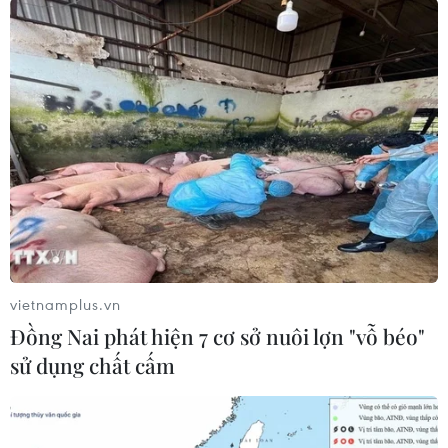
#Olympic Paris
#Paralympic Paris
#số liệu chi tiêu
#nguồn tài trợ
Pháp
Theo dõi VietnamPlus
vietnamplus.vn
Đồng Nai phát hiện 7 cơ sở nuôi lợn "vỗ béo"
sử dụng chất cấm
OLYMPIC PARIS 2024
Olympic và Paralympic Paris tiêu tốn gần 6 tỷ
euro ngân sách của Pháp