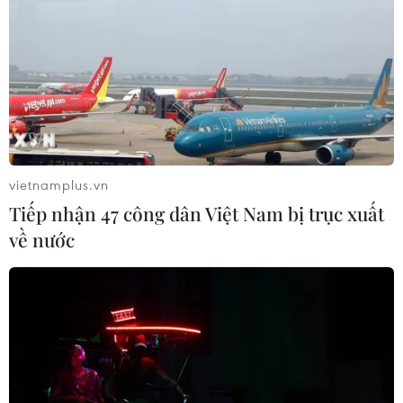
vietnamplus.vn
Tiếp nhận 47 công dân Việt Nam bị trục xuất
về nước
Hoạt động kinh doanh của Eurozone mở
rộng nhanh chóng nhờ Olympic Paris
22/08/2024 14:49
Chỉ số PMI tổng hợp của HCOB đã tăng lên 51,2 trong
tháng 8, từ mức 50,2 của tháng 7 nhờ doanh thu ngành