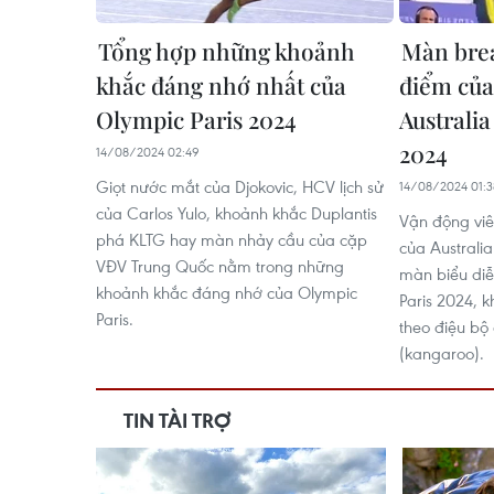
Tổng hợp những khoảnh
Màn bre
khắc đáng nhớ nhất của
điểm của
Olympic Paris 2024
Australia
2024
14/08/2024 02:49
Giọt nước mắt của Djokovic, HCV lịch sử
14/08/2024 01:3
của Carlos Yulo, khoảnh khắc Duplantis
Vận động vi
phá KLTG hay màn nhảy cầu của cặp
của Australi
VĐV Trung Quốc nằm trong những
màn biểu diễ
khoảnh khắc đáng nhớ của Olympic
Paris 2024, k
Paris.
theo điệu bộ 
(kangaroo).