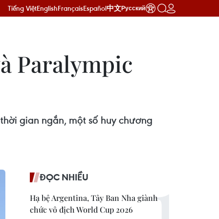
Tiếng Việt
English
Français
Español
中文
Русский
và Paralympic
 thời gian ngắn, một số huy chương
ĐỌC NHIỀU
Hạ bệ Argentina, Tây Ban Nha giành
chức vô địch World Cup 2026