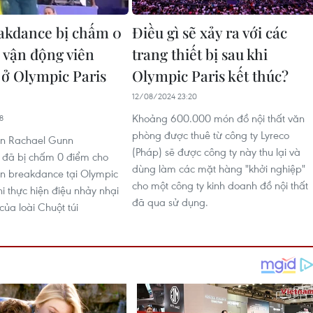
akdance bị chấm 0
Điều gì sẽ xảy ra với các
 vận động viên
trang thiết bị sau khi
 ở Olympic Paris
Olympic Paris kết thúc?
12/08/2024 23:20
Khoảng 600.000 món đồ nội thất văn
8
phòng được thuê từ công ty Lyreco
ên Rachael Gunn
(Pháp) sẽ được công ty này thu lại và
a đã bị chấm 0 điểm cho
dùng làm các mặt hàng "khởi nghiệp"
n breakdance tại Olympic
cho một công ty kinh doanh đồ nội thất
hi thực hiện điệu nhảy nhại
đã qua sử dụng.
của loài Chuột túi