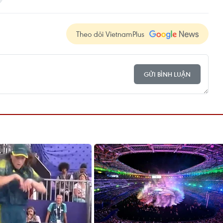
Theo dõi VietnamPlus
GỬI BÌNH LUẬN