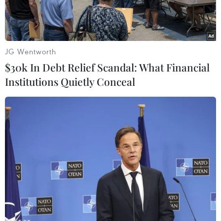
JG Wentworth
$30k In Debt Relief Scandal: What Financial
Institutions Quietly Conceal
Benjamin Briere. (Nguồn: AFP)
Bộ Ngoại giao Pháp ngày 30/5 ra tuyên bố phản
đối việc Iran buộc tội một công dân Pháp làm
gián điệp, cho rằng cáo buộc này "khó hiểu."
Anh Benjamin Briere bị Iran bắt giữ hồi tháng