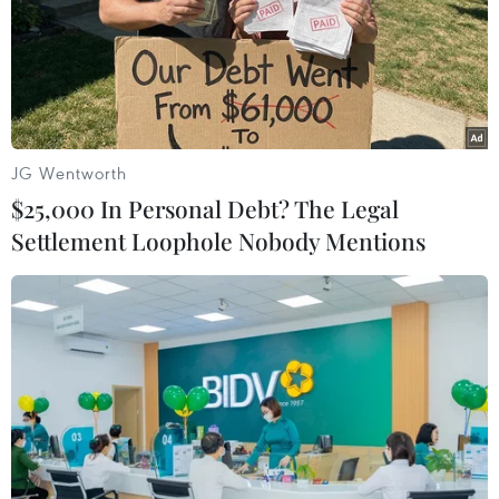
JG Wentworth
$25,000 In Personal Debt? The Legal
Settlement Loophole Nobody Mentions
Iran thông báo triệt phá 5 ổ nhóm gián
điệp nước ngoài
12/08/2020 09:41
Quan chức Bộ Tình báo Iran cho biết những kẻ bị bắt
"có kế hoạch bí mật theo dõi các dự án hạt nhân, chính
trị, kinh tế, quân sự và cơ sở hạ tầng của Iran cho CIA,