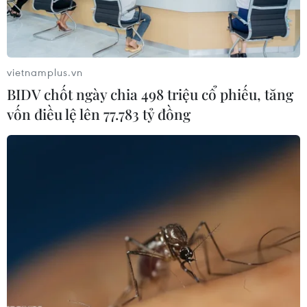
Mossad.
vietnamplus.vn
BIDV chốt ngày chia 498 triệu cổ phiếu, tăng
vốn điều lệ lên 77.783 tỷ đồng
Nhà chức trách Iran tạm thả học giả người
Pháp Fariba Adelkhah
04/10/2020 02:54