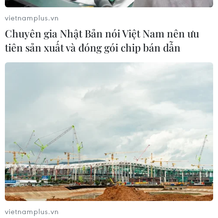
vietnamplus.vn
Chuyên gia Nhật Bản nói Việt Nam nên ưu
TIN CÙNG CHUYÊN MỤC
tiên sản xuất và đóng gói chip bán dẫn
Xe tải va chạm xe máy tại Đắk Lắk
làm hai người thương vong
08/08/2026 14:58
Chuyển Bộ Công an thông tin 7 cá
nhân bán vàng không rõ nguồn gốc
08/08/2026 14:37
Olympic Trí tuệ nhân
tạo quốc tế 2026: 7/8 học sinh Việt
vietnamplus.vn