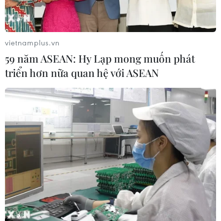
vietnamplus.vn
59 năm ASEAN: Hy Lạp mong muốn phát
triển hơn nữa quan hệ với ASEAN