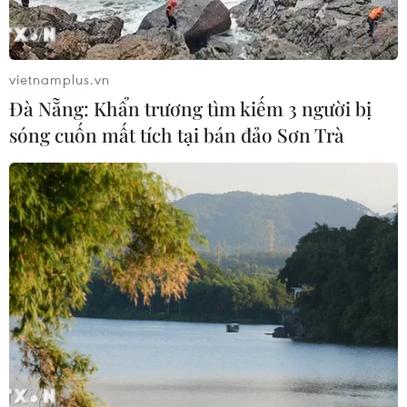
trường tín chỉ carbon rừng
08/08/2026 06:50
vietnamplus.vn
Đà Nẵng: Khẩn trương tìm kiếm 3 người bị
Lâm Đồng: Mùa trái chín “mở lối”
sóng cuốn mất tích tại bán đảo Sơn Trà
cho du lịch nông nghiệp La Dạ
08/08/2026 06:43
Vụ phế liệu bằng sắt, nhọn rơi trên
cao tốc: Tài xế xe chở mắc nhiều lỗi vi
phạm
08/08/2026 06:37
Nghệ An: Lũ cuốn cầu tạm trên sông