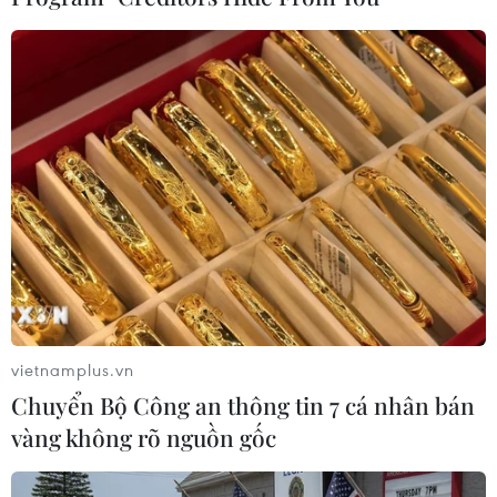
hóa, biến đổi khí hậu và gần đây nhất là đại
dịch COVID-19.
Theo thống kê Việt Nam hiện có khoảng 4 triệu
trẻ em thiếu điều kiện tiếp cận ít nhất hai dịch
vụ xã hội cơ bản bao gồm giáo dục, y tế, dinh
dưỡng, nhà ở, nước sạch và vệ sinh, thông tin,
hội nhập xã hội và môi trường sống an toàn. Có
160.422 trẻ em khuyết tật dưới 17 tuổi thuộc các
thể khuyết tật vận động, nghe, nói
,
nhìn, trí
tuệ… cần sự trợ giúp từ xã hội; hơn một nửa trẻ
em dân tộc thiểu số ở Việt Nam là trẻ em nghèo
vietnamplus.vn
đa chiều.
Chuyển Bộ Công an thông tin 7 cá nhân bán
Mỗi đóng góp dù nhỏ bé đều góp phần bù đắp
vàng không rõ nguồn gốc
những thiếu thốn, thiệt thòi, giúp chắp cánh ước
mơ cho trẻ em nghèo, khuyết tật, mồ côi. Ban tổ