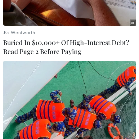
mồ côi...
JG Wentworth
Buried In $10,000+ Of High-Interest Debt?
Read Page 2 Before Paying
Phát động Chiến dịch quyên góp gây quỹ “Đồng hành cùng trẻ
em nghèo, khuyết tật.” (Ảnh: PV/Vietnam+)
Ngày 15/5 tại Hà Nội, Trung ương Hội Chữ thập
đỏ Việt Nam phối hợp với Cổng thông tin điện