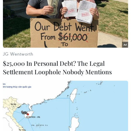
#quyên góp
#gây quỹ
#trẻ em nghèo
#khuyết tật
Theo dõi VietnamPlus
JG Wentworth
$25,000 In Personal Debt? The Legal
Settlement Loophole Nobody Mentions
TIN LIÊN QUAN