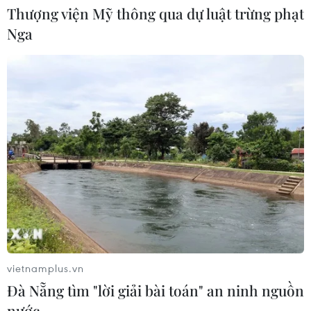
Thượng viện Mỹ thông qua dự luật trừng phạt
Nga
Thanh Hóa: Tạo điều kiện để người ở
xa trung tâm tiếp cận hành chính
công
08/08/2026 05:38
Chuyển mạnh sang ngăn chặn,
phòng ngừa từ sớm, từ xa thông tin
xấu độc trên mạng
08/08/2026 05:35
vietnamplus.vn
Xem thêm
Đà Nẵng tìm "lời giải bài toán" an ninh nguồn
nước