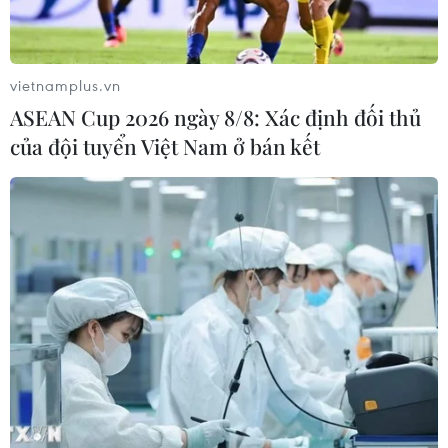
vietnamplus.vn
ASEAN Cup 2026 ngày 8/8: Xác định đối thủ
của đội tuyển Việt Nam ở bán kết
Phát động quyên góp, ủng hộ gây quỹ trợ
giúp 100.000 địa chỉ nhân đạo
25/04/2023 09:23
Danh sách ủng hộ và các hoạt động trợ giúp từ Chiến
dịch gây quỹ cộng đồng “Từ trái tim mỗi chúng ta” được