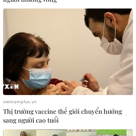
Thành phố Hồ Chí Minh phát động Tháng
Nhân đạo năm 2023
09/05/2023 08:43
Trong Tháng Nhân đạo năm nay, Hội Chữ thập Đỏ
Thành phố Hồ Chí Minh đặt mục tiêu vận động hơn 90
tỷ đồng để trợ giúp người có hoàn cảnh khó khăn, trong
đó, ưu tiên ngư dân, trẻ em nghèo, khuyết tật.
vietnamplus.vn
Thị trường vaccine thế giới chuyển hướng
sang người cao tuổi