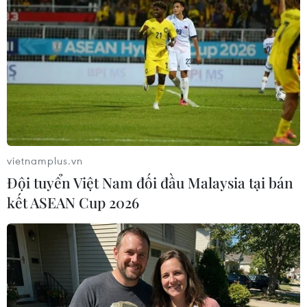
TMCP Quân đội (tên tài khoản: Hội Chữ thập đỏ
Việt Nam). Các tập thể, cá nhân ủng hộ chương
trình có thể theo dõi danh sách ủng hộ tại tài
khoản 2022 trên ứng dụng Thiện nguyện.
(Vietnam+)
vietnamplus.vn
Đội tuyển Việt Nam đối đầu Malaysia tại bán
kết ASEAN Cup 2026