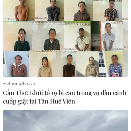
vietnamplus.vn
Cần Thơ: Khởi tố 19 bị can trong vụ dàn cảnh
cướp giật tại Tân Huê Viên