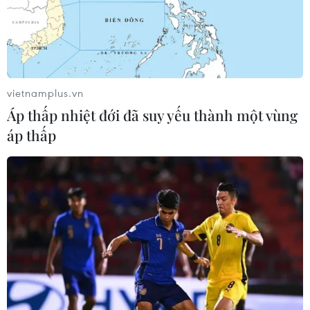
vietnamplus.vn
Áp thấp nhiệt đới đã suy yếu thành một vùng
áp thấp
Chủ tịch nước: Đồng hành với Hội Chữ
thập Đỏ trợ giúp người nghèo
23/04/2023 04:44
Chủ tịch nước Võ Văn Thưởng kêu gọi các cơ quan, tổ
chức, doanh nghiệp, các tổ chức quốc tế, các nhà hảo
tâm và nhân dân đồng hành với Hội Chữ thập Đỏ trong
việc trợ giúp hiệu quả cho người nghèo.