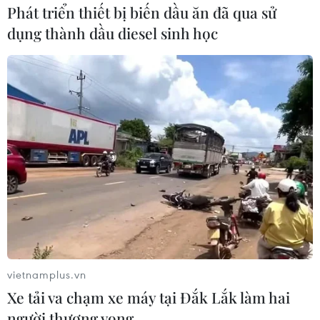
Chung sức xây dựng cộng đồng nhân ái
Phát triển thiết bị biến dầu ăn đã qua sử
08/05/2023 04:15
dụng thành dầu diesel sinh học
Tháng Nhân đạo năm 2023 bắt đầu từ ngày 1-31/5, cao
điểm từ ngày 8-19/5, có chủ đề: “Từ trái tim mỗi chúng
ta - Chung sức xây dựng cộng đồng nhân ái.”
vietnamplus.vn
Xe tải va chạm xe máy tại Đắk Lắk làm hai
người thương vong