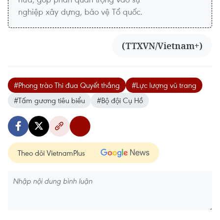
nghiệp xây dựng, bảo vệ Tổ quốc.
(TTXVN/Vietnam+)
#Phong trào Thi đua Quyết thắng
#Lực lượng vũ trang
#Tấm gương tiêu biểu
#Bộ đội Cụ Hồ
Theo dõi VietnamPlus