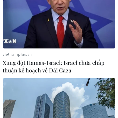
06/08/2026 03:46
Mưa lớn kéo dài gây thiệt hại khoảng
15 tỷ đồng tại Tuyên Quang
06/08/2026 03:03
vietnamplus.vn
Xung đột Hamas-Israel: Israel chưa chấp
Quảng Trị ưu tiên đầu tư hoàn thiện
thuận kế hoạch về Dải Gaza
hệ thống xử lý nước thải cụm công
nghiệp
06/08/2026 03:03
Thành phố Hồ Chí Minh triển khai 8
dự án trạm trung chuyển rác công