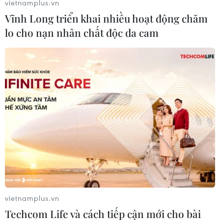
vietnamplus.vn
chủ tàu tự cânđối.
Vĩnh Long triển khai nhiều hoạt động chăm
Với loại thiết bị này, ngư dân có thể dò tìm được
lo cho nạn nhân chất độc da cam
luồng cá, tổ chức đánhbắt đạt hiệu quả cao hơn
trước đây./.
(TTXVN/Vietnam+)
vietnamplus.vn
Techcom Life và cách tiếp cận mới cho bài