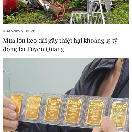
Yênvừa lắp đặt thiết bị máy tầm ngư cho tàu cá
PY95001TS của ông Biện Quang, trúthôn Phú
Lạc, xã Hòa Hiệp Nam (huyện Đông Hòa) hành
nghề vây rút chì.
vietnamplus.vn
Mưa lớn kéo dài gây thiệt hại khoảng 15 tỷ
Đây là loại máy dò ngang Sonar JMC-CSV-1000-
đồng tại Tuyên Quang
180, là máy dò ngư trường đầutiên được đưa
vào sử dụng cho ngư dân Phú Yên.
JMC-CSV-1000-180 là loại máy quét dò hành
trình luồng cá, tần số hoạt động180 kHz, công
suất phát 1.500 W; đường kính đầu dò 142 mm;
hành trình nâng hạđầu dò từ 200-400 mm;
thang đo từ 20-2.000m.
Khi quét ngang, chùm tia quét có 2 bước nhảy 5