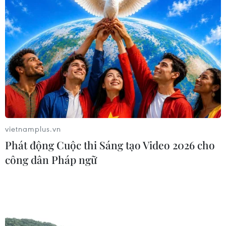
Đồng Nai: Cháy nhiều kiốt kinh
doanh gần khu vực chợ Biên Hòa
05/08/2026 14:57
Quy định mới về thủ tục hành chính
theo cơ chế một cửa, một cửa liên
thông
05/08/2026 14:57
vietnamplus.vn
Phát động Cuộc thi Sáng tạo Video 2026 cho
Xem thêm
công dân Pháp ngữ