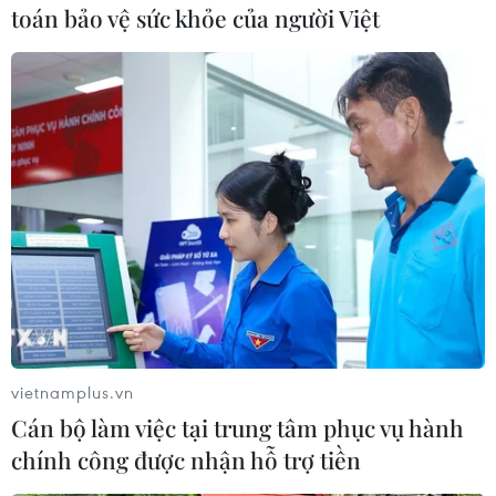
toán bảo vệ sức khỏe của người Việt
#Phú Yên
#Ngư dân
#Máy tầm ngư
#Tàu cá
Đắk Lắk
Phú Yên
Theo dõi VietnamPlus
vietnamplus.vn
Cán bộ làm việc tại trung tâm phục vụ hành
TIN CÙNG CHUYÊN MỤC
chính công được nhận hỗ trợ tiền