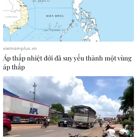
hiếm gặp
02/08/2026 05:58
Giao chỉ tiêu bao phủ bảo hiểm y tế
toàn quốc đạt 100% vào năm 2030
vietnamplus.vn
02/08/2026 04:54
Áp thấp nhiệt đới đã suy yếu thành một vùng
áp thấp
Tạo đột phá từ y tế cơ sở đến phát
triển nguồn nhân lực
02/08/2026 03:25
Báo động cận thị học đường khi
nhiều trẻ giảm thị lực từ rất sớm