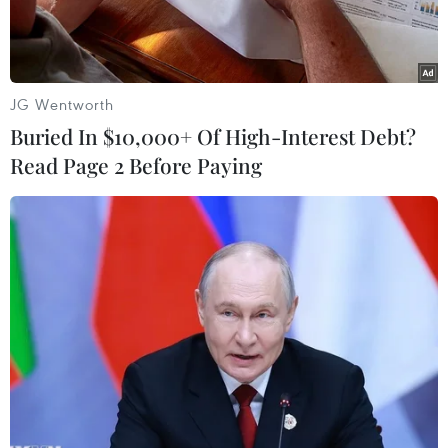
JG Wentworth
Buried In $10,000+ Of High-Interest Debt?
Read Page 2 Before Paying
Bệnh viện Đa Khoa tỉnh Phú Yên nơi đặt Sở Chỉ huy tiền phương
phòng, chống dịch COVID-19 tỉnh Phú Yên. (Ảnh: Phạm
Cường/TTXVN)
Ngày 27/6, ông Phạm Đại Dương, Ủy viên Trung
ương Đảng, Bí thư Tỉnh ủy Phú Yên đã chủ trì
cuộc họp khẩn với Ban Chỉ đạo phòng, chống