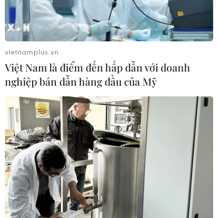
vietnamplus.vn
Việt Nam là điểm đến hấp dẫn với doanh
nghiệp bán dẫn hàng đầu của Mỹ
TIN CÙNG CHUYÊN MỤC
Quy định chức năng, nhiệm vụ,
quyền hạn và cơ cấu tổ chức của Bộ Y
tế
08/08/2026 14:03
Phú Thọ làm rõ sự cố y khoa khiến bé
trai 8 tuổi tử vong sau mổ ruột thừa
08/08/2026 10:28