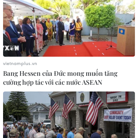
vietnamplus.vn
Bang Hessen của Đức mong muốn tăng
cường hợp tác với các nước ASEAN
Phú Yên xét nghiệm sàng lọc SARS-CoV-2
đối với các nhân viên y tế
24/06/2021 10:26
Sở Y tế Phú Yên đã triển khai lấy mẫu xét nghiệm sàng
lọc SARS-CoV-2 đối với tất cả nhân viên y tế làm việc tại
Bệnh viện Đa khoa tỉnh Phú Yên và Phòng khám đa