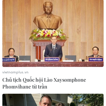
trong cộng đồng; trong đó nhiều nhất là thành
phố Tuy Hòa với 25 ca, huyện Sơn Hòa có 11 ca,
thị xã Đông Hòa là 2 ca./.
(TTXVN/Vietnam+)
vietnamplus.vn
Chủ tịch Quốc hội Lào Xaysomphone
Phomvihane từ trần