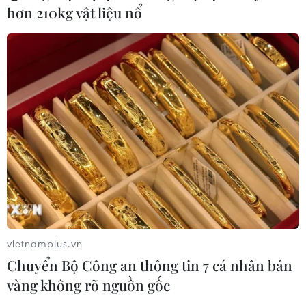
hơn 210kg vật liệu nổ
Công nghệ Robot Da Vinci
nâng cao năng lực phẫu thuật
chuyên sâu tại Bệnh viện K
06/08/2026 02:13
Cứu nạn thành công 30 ngư dân của
tàu cá bị cháy trên vùng biển Khánh
Hòa
05/08/2026 03:58
Không được thu thêm tiền của người
bệnh BHYT nếu không khám theo
vietnamplus.vn
yêu cầu
Chuyển Bộ Công an thông tin 7 cá nhân bán
05/08/2026 02:26
vàng không rõ nguồn gốc