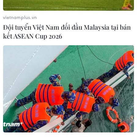
Phú Yên siết chặt các điểm phong tỏa,
vietnamplus.vn
kích hoạt bệnh viện dã chiến
Đội tuyển Việt Nam đối đầu Malaysia tại bán
25/06/2021 08:47
kết ASEAN Cup 2026
Các địa phương của tỉnh Phú Yên đã thực hiện nghiêm
việc phong tỏa và sẵn sàng cung ứng lương thực, thực
phẩm cho người dân trong khu vực khi có yêu cầu.