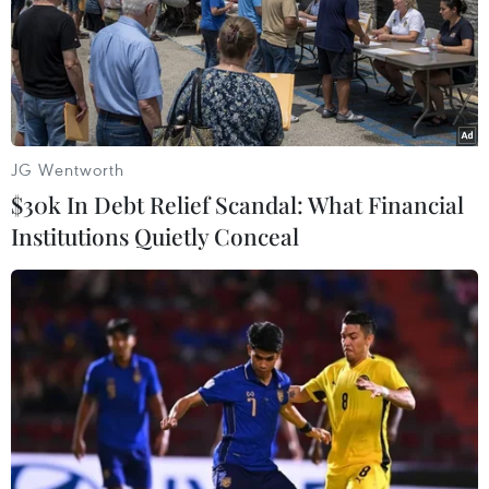
khoa Đức Tín.
JG Wentworth
$30k In Debt Relief Scandal: What Financial
Institutions Quietly Conceal
Phú Yên tiến hành phun hóa chất
khử khuẩn tại thành phố Tuy Hòa
25/06/2021 04:05