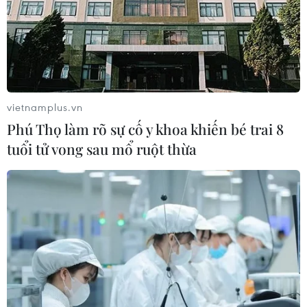
vietnamplus.vn
Phú Thọ làm rõ sự cố y khoa khiến bé trai 8
tuổi tử vong sau mổ ruột thừa