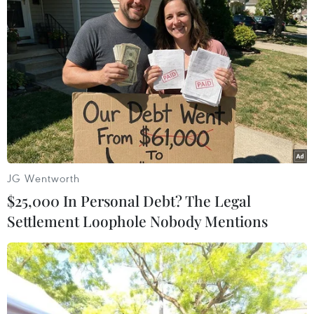
#COVID-19
#Sở chỉ huy tiền phương phòng
#chống dịch COVID-19
#Bệnh viện dã chiến
#dương tính với SARS-CoV-2
#Phú Yên
Đắk Lắk
Phú Yên
Theo dõi VietnamPlus
JG Wentworth
$25,000 In Personal Debt? The Legal
Settlement Loophole Nobody Mentions
TIN LIÊN QUAN