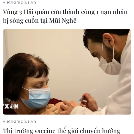
vietnamplus.vn
Vùng 3 Hải quân cứu thành công 1 nạn nhân
bị sóng cuốn tại Mũi Nghê
Hưng Yên, Phú Yên: Thêm 20 trường hợp
dương tính với SARS-CoV-2
26/06/2021 05:09
Hưng Yên phát hiện thêm 10 trường hợp dương tính với
SARS-CoV-2, đều là F1 đã cách ly y tế. Phú Yên ghi nhận
thêm 10 trường hợp dương tính tại thị trấn Củng Sơn,
huyện Sơn Hòa và thành phố Tuy Hòa.
vietnamplus.vn
Thị trường vaccine thế giới chuyển hướng