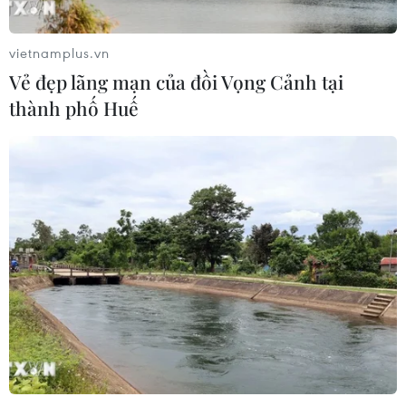
vietnamplus.vn
TP Hồ Chí Minh đồng hành để trẻ
Vẻ đẹp lãng mạn của đồi Vọng Cảnh tại
mắc bệnh hiểm nghèo không lỡ cơ
thành phố Huế
hội học tập và điều trị
30/07/2026 13:53
Bé trai 7 tuổi được ghép thận xuyên
Việt từ người hiến chết não
30/07/2026 12:52
Lâm Đồng rà soát toàn bộ cơ sở kinh
doanh thức ăn đường phố sau các vụ
ngộ độc
30/07/2026 08:24