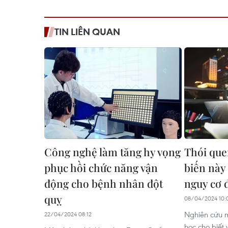
TIN LIÊN QUAN
Công nghệ làm tăng hy vọng
Thói qu
phục hồi chức năng vận
biến này
động cho bệnh nhân đột
nguy cơ 
quỵ
08/04/2024 10:
Nghiên cứu 
22/04/2024 08:12
học cho biết