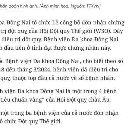
chẩn đoán hình ảnh. (Ảnh minh họa. Nguồn: TTXVN)
oa Đồng Nai tổ chức Lễ công bố đón nhận chứng
rị đột quỵ của Hội Đột quỵ Thế giới (WSO). Đây
g điều trị đột quỵ. Bệnh viện Đa khoa Đồng Nai
h đầu tiên ở tỉnh đạt được chứng nhận này.
 Bệnh viện Đa khoa Đồng Nai, cho biết theo số
18 đến tháng 3/2024, bệnh viện đã điều trị cho
quỵ, thuộc top đầu cả nước về số bệnh nhân.
nh viện Đa khoa Đồng Nai là một trong 4 bệnh
tiêu chuẩn vàng” của Hội Đột quỵ châu Âu.
 một trong ba bệnh viện của cả nước đón nhận
 chức Đột quỵ Thế giới.