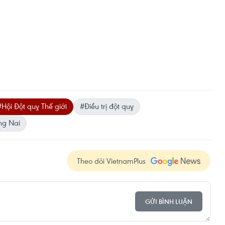
#Hội Đột quỵ Thế giới
#Điều trị đột quỵ
ng Nai
Theo dõi VietnamPlus
GỬI BÌNH LUẬN