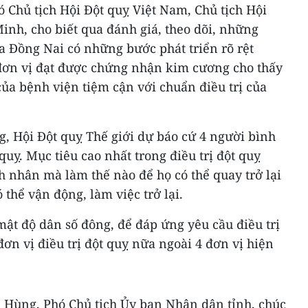
Chủ tịch Hội Đột quỵ Việt Nam, Chủ tịch Hội
inh, cho biết qua đánh giá, theo dõi, những
 Đồng Nai có những bước phát triển rõ rệt
c đơn vị đạt được chứng nhận kim cương cho thấy
 của bệnh viện tiệm cận với chuẩn điều trị của
 Hội Đột quỵ Thế giới dự báo cứ 4 người bình
quỵ. Mục tiêu cao nhất trong điều trị đột quỵ
 nhân mà làm thế nào để họ có thể quay trở lại
 thể vận động, làm việc trở lại.
ật độ dân số đông, để đáp ứng yêu cầu điều trị
đơn vị điều trị đột quỵ nữa ngoài 4 đơn vị hiện
n Hùng, Phó Chủ tịch Ủy ban Nhân dân tỉnh, chúc