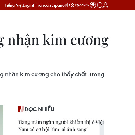
Tiếng Việt
English
Français
Español
中文
Русский
ng nhận kim cương
ng nhận kim cương cho thấy chất lượng
ĐỌC NHIỀU
Hàng trăm ngàn người khiếm thị ở Việt
Nam có cơ hội 'tìm lại ánh sáng'