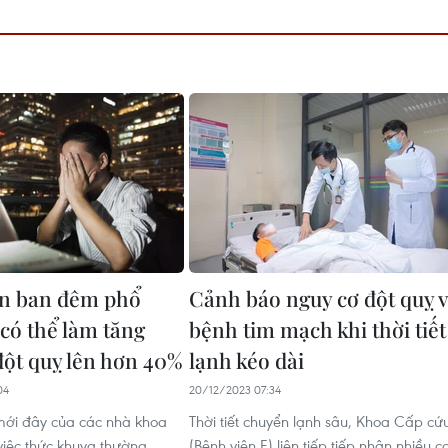
en ban đêm phổ
Cảnh báo nguy cơ đột quỵ 
 có thể làm tăng
bệnh tim mạch khi thời tiết
đột quỵ lên hơn 40%
lạnh kéo dài
04
20/12/2023 07:34
mới đây của các nhà khoa
Thời tiết chuyển lạnh sâu, Khoa Cấp cứ
 việc thức khuya thường
(Bệnh viện E) liên tiếp tiếp nhận nhiều c