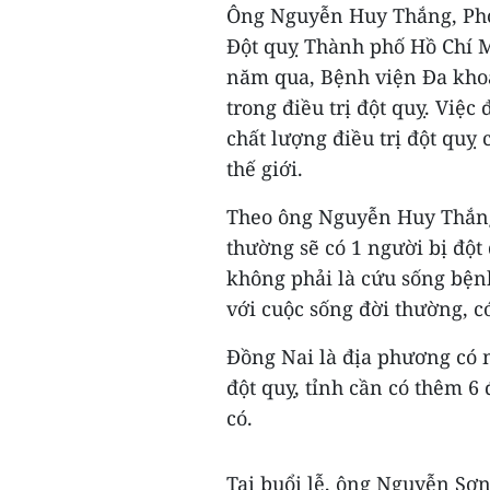
Ông Nguyễn Huy Thắng, Phó 
Đột quỵ Thành phố Hồ Chí M
năm qua, Bệnh viện Đa khoa
trong điều trị đột quỵ. Việ
chất lượng điều trị đột quỵ
thế giới.
Theo ông Nguyễn Huy Thắng,
thường sẽ có 1 người bị đột 
không phải là cứu sống bệnh
với cuộc sống đời thường, có
Đồng Nai là địa phương có m
đột quỵ, tỉnh cần có thêm 6 
có.
Tại buổi lễ, ông Nguyễn Sơ