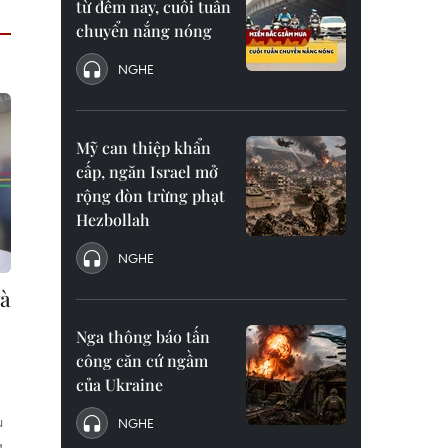
từ đêm nay, cuối tuần
chuyển nắng nóng
NGHE
Mỹ can thiệp khẩn
cấp, ngăn Israel mở
rộng đòn trừng phạt
Hezbollah
NGHE
và
Nga thông báo tấn
công căn cứ ngầm
của Ukraine
u
NGHE
a