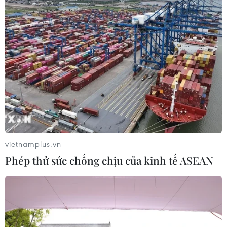
nhưng là sản phẩm giả mạo nhãn hiệu khẩu trang 3M
Company của Mỹ.
vietnamplus.vn
Phép thử sức chống chịu của kinh tế ASEAN
Liên tục thu giữ nhiều lô khẩu trang