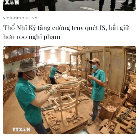
thương mại điện tử và các ứng dụng số tại các
địa bàn, lĩnh vực trọng điểm đến hết năm 2020.
vietnamplus.vn
Trước diễn biến mới của dịch COVID-19, Tổng
Thổ Nhĩ Kỳ tăng cường truy quét IS, bắt giữ
cục trưởng Tổng cục Quản lý thị trường Trần
hơn 100 nghi phạm
Hữu Linh đã chỉ đạo toàn lực lượng đề cao tinh
thần chống dịch và coi đây là nhiệm vụ chính trị
quan trọng.
“Mỗi đồng chí là một chiến sỹ chống dịch,
nhưng không được lơ là nhiệm vụ kiểm tra,
kiểm soát thị trường. Đặc biệt đối với các địa
bàn nóng và các mặt hàng trọng điểm, cụ thể
như thiết bị y tế: khẩu trang, găng tay y tế, nước
sát khuẩn bởi với diễn biến dịch thì hình thức
kinh doanh trên mạng xã hội sẽ rất phức tạp,”
ông Trần Hữu Linh nhấn mạnh.