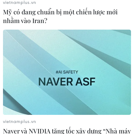
vietnamplus.vn
Mỹ có đang chuẩn bị một chiến lược mới
nhằm vào Iran?
Bộ Công Thương: Cắt giảm được gần 900
điều kiện đầu tư kinh doanh
vietnamplus.vn
06/08/2020 10:07
Naver và NVIDIA tăng tốc xây dựng “Nhà máy
Công tác chỉ đạo điều hành, cải cách tổ chức bộ máy,