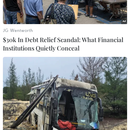
JG Wentworth
$30k In Debt Relief Scandal: What Financial
Institutions Quietly Conceal
Tổng cục trưởng Tổng cục Quản lý thị trường Trần Hữu Linh
phát biểu tại buổi lễ. (Ảnh: Trần Việt/TTXVN)
Tại Hội nghị giao ban trực tuyến toàn lực lượng
quản lý thị trường tháng Bảy vừa qua, ông Trần
Hữu Linh, Tổng cục trưởng Tổng cục Quản lý thị