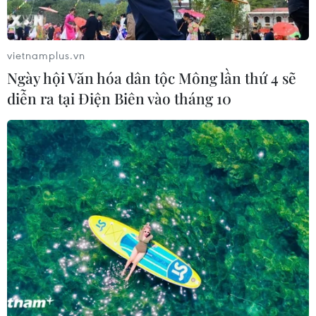
vietnamplus.vn
Ngày hội Văn hóa dân tộc Mông lần thứ 4 sẽ
diễn ra tại Điện Biên vào tháng 10
TIN CÙNG CHUYÊN MỤC
Canada áp dụng biện pháp tự vệ tạm
thời với tủ gỗ và tủ lavabo nhập khẩu
07/08/2026 14:52