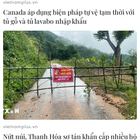
vietnamplus.vn
Ngoài ra, Tổng cục trưởng đề nghị toàn lực
Canada áp dụng biện pháp tự vệ tạm thời với
lượng cần tăng cường tuyên truyền hướng dẫn
tủ gỗ và tủ lavabo nhập khẩu
để ý thức bảo vệ trong phòng chống dịch, không
hoang mang và có biện pháp phòng chống dịch
phù hợp cũng như cảnh báo cho người dân toàn
xã hội phòng tránh./.
(TTXVN/Vietnam+)
vietnamplus.vn
Nứt núi, Thanh Hóa sơ tán khẩn cấp nhiều hộ