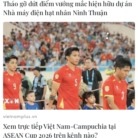
Tháo gỡ dứt điểm vướng mắc hiện hữu dự án
Nhà máy điện hạt nhân Ninh Thuận
Giá dầu tăng vọt do Iran xem xét cấm
tàu Mỹ và Israel qua eo biển Hormuz
07/08/2026 00:45
Giá vàng thế giới quay đầu giảm nhẹ
do áp lực chốt lời
07/08/2026 00:31
Chứng khoán Mỹ rời đỉnh khi giá
năng lượng leo thang
vietnamplus.vn
06/08/2026 23:58
Xem trực tiếp Việt Nam-Campuchia tại
ASEAN Cup 2026 trên kênh nào?