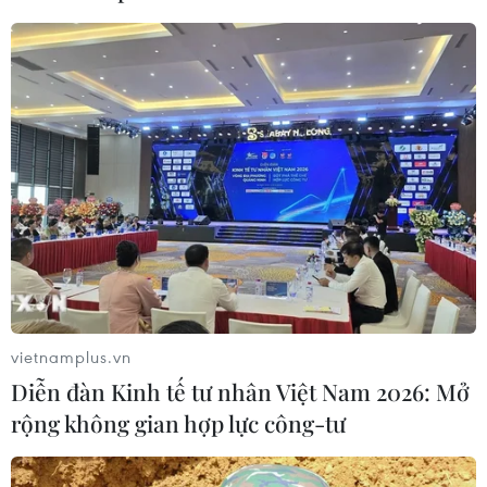
Lâm Đồng vào cao điểm vụ cá Nam,
ngư dân phấn khởi vươn khơi
06/08/2026 09:06
Giá dầu tăng khi nhà đầu tư thận
trọng trước tình hình Trung Đông
06/08/2026 09:03
Giá vàng tăng phiên thứ tư liên tiếp,
vietnamplus.vn
chạm mức cao nhất trong 7 tuần
Diễn đàn Kinh tế tư nhân Việt Nam 2026: Mở
06/08/2026 08:36
rộng không gian hợp lực công-tư