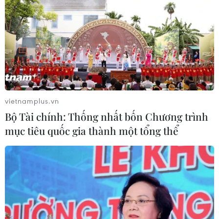
không rõ nguồn gốc tại Đà Nẵng
31/07/2020 13:05
Cục Quản lý thị trường thành phố Đà Nẵng cho biết
trong những ngày qua đã liên tục phát hiện, thu giữ
nhiều lô khẩu trang không rõ nguồn gốc, xuất xứ.
vietnamplus.vn
Bộ Tài chính: Thống nhất bốn Chương trình
mục tiêu quốc gia thành một tổng thể