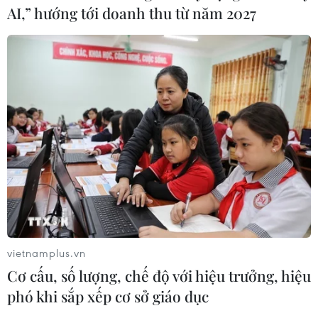
AI,” hướng tới doanh thu từ năm 2027
cải cách tài chính công và hiện đại hóa hành chính của
Bộ Công Thương luôn nằm trong top đầu các bộ, cơ
quan ngang bộ.
vietnamplus.vn
Cơ cấu, số lượng, chế độ với hiệu trưởng, hiệu
phó khi sắp xếp cơ sở giáo dục