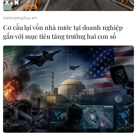
vietnamplus.vn
Cơ cấu lại vốn nhà nước tại doanh nghiệp
gắn với mục tiêu tăng trưởng hai con số
Quảng Ninh lập chốt kiểm soát tại khu
tiếp giáp Lạng Sơn, Bắc Giang
05/08/2020 08:42
Quảng Ninh lập chốt kiểm soát và thực hiện kiểm soát
24/24 giờ tại các đường liên huyện, liên xã, liên thôn từ
các địa phương đi Sơn Động (Bắc Giang), đặc biệt các
lối mòn từ tây Yên Tử sang Uông Bí.