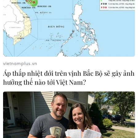
đồng. Dự báo trong thời gian tới hoạt động buôn
lậu, gian lận thương mại, hàng giả còn diễn
biến phức tạp, khó lường.
vietnamplus.vn
Áp thấp nhiệt đới trên vịnh Bắc Bộ sẽ gây ảnh
hưởng thế nào tới Việt Nam?
Sản phẩm khẩu trang loại 3M giả nhãn hiệu của Công ty TNHH