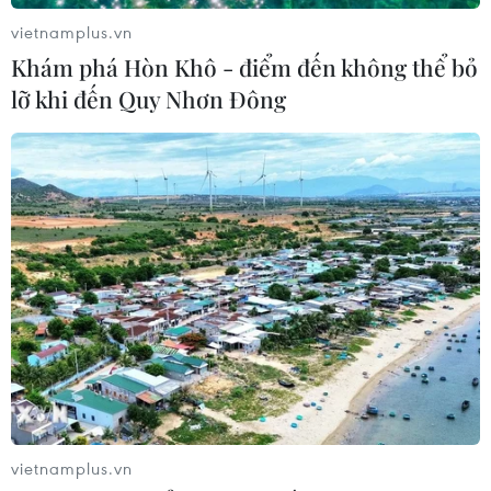
vietnamplus.vn
Khám phá Hòn Khô - điểm đến không thể bỏ
Indonesia không áp thuế chống bán
lỡ khi đến Quy Nhơn Đông
phá giá với nhựa từ Việt Nam
07/08/2026 14:45
Giá vàng hướng tới tuần tăng mạnh
nhất kể từ tháng 1/2026
07/08/2026 08:14
Giá vàng trong nước giảm nhẹ,
thương hiệu SJC lùi về ngưỡng 142,2
triệu đồng
vietnamplus.vn
07/08/2026 02:21