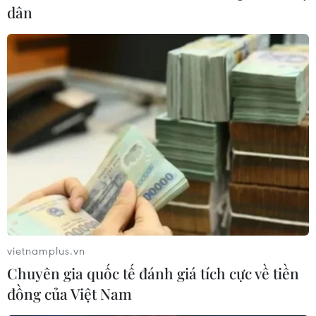
dân
#Quản lý thị trường
#hàng lậu
#bình ổn thị trường
#người tiêu dùng
#COVID-19
#khẩu trang
Theo dõi VietnamPlus
vietnamplus.vn
Chuyên gia quốc tế đánh giá tích cực về tiền
đồng của Việt Nam
TIN LIÊN QUAN