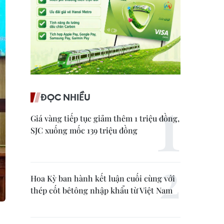
ĐỌC NHIỀU
Giá vàng tiếp tục giảm thêm 1 triệu đồng,
SJC xuống mốc 139 triệu đồng
Hoa Kỳ ban hành kết luận cuối cùng với
thép cốt bêtông nhập khẩu từ Việt Nam