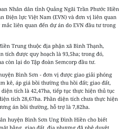
 ban Nhân dân tỉnh Quảng Ngãi Trần Phước Hiền
àn Điện lực Việt Nam (EVN) và đơn vị liên quan
g mắc liên quan đến dự án do EVN đầu tư trong
iền Trung thuộc địa phận xã Bình Thạnh,
n tích được quy hoạch là 93,5ha; trong đó,
ha còn lại do Tập đoàn Semcorp đầu tư.
uyện Bình Sơn - đơn vị được giao giải phóng
 kê, áp giá bồi thường thu hồi đất; giao đất,
 diện tích là 42,47ha, tiếp tục thực hiện thủ tục
diện tích 28,67ha. Phần diện tích chưa thực hiện
ương án bồi thường, hỗ trợ là 7,82ha.
dân huyện Bình Sơn Ung Đình Hiền cho biết
mặt bằng, giao đất, địa phương đã phê duyệt