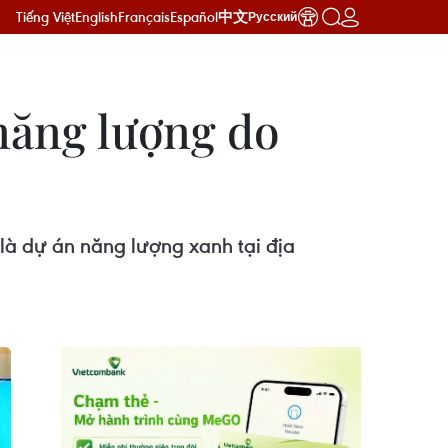
Tiếng Việt
English
Français
Español
中文
Русский
năng lượng do
à dự án năng lượng xanh tại địa