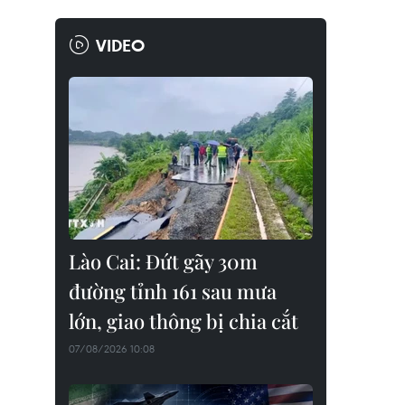
VIDEO
Lào Cai: Đứt gãy 30m
đường tỉnh 161 sau mưa
lớn, giao thông bị chia cắt
07/08/2026 10:08