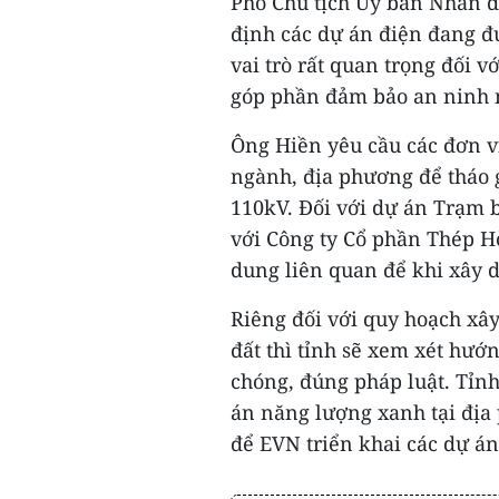
Phó Chủ tịch Ủy ban Nhân 
định các dự án điện đang đ
vai trò rất quan trọng đối v
góp phần đảm bảo an ninh 
Ông Hiền yêu cầu các đơn vị
ngành, địa phương để tháo 
110kV. Đối với dự án Trạm 
với Công ty Cổ phần Thép H
dung liên quan để khi xây 
Riêng đối với quy hoạch xây
đất thì tỉnh sẽ xem xét hư
chóng, đúng pháp luật. Tỉn
án năng lượng xanh tại địa 
để EVN triển khai các dự án