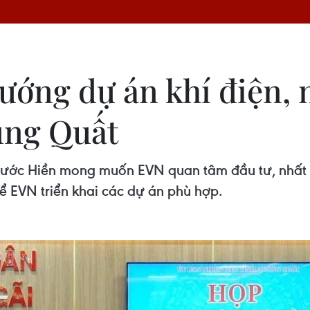
ướng dự án khí điện, 
ung Quất
ước Hiền mong muốn EVN quan tâm đầu tư, nhất l
để EVN triển khai các dự án phù hợp.