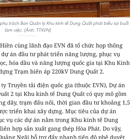
ụ trách Ban Quản lý Khu kinh tế Dung Quất phát biểu tại buổi
làm việc. (Ảnh: TTXVN)
Hiền cùng lãnh đạo EVN đã tổ chức họp thống
 dự án đầu tư phát triển năng lượng, phục vụ
ọc, hóa dầu và năng lượng quốc gia tại Khu Kinh
 dựng Trạm biến áp 220kV Dung Quất 2.
ty Truyền tải điện quốc gia (thuộc EVN), Dự án
uất 2 tại Khu kinh tế Dung Quất có quy mô gồm
 dây, trạm đấu nối, thời gian đầu tư khoảng 1,5
ược triển khai xây dựng. Mục tiêu của dự án
hục vụ các dự án nằm trong Khu kinh tế Dung
 liên hợp sản xuất gang thép Hòa Phát. Do vậy,
uảng Ngãi hỗ trợ đẩy nhanh tiến độ phê duyệt