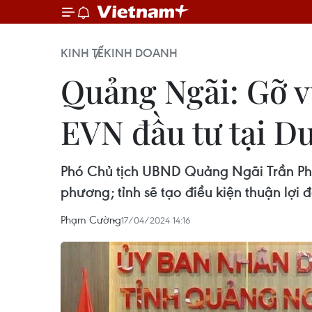
KINH TẾ
KINH DOANH
Quảng Ngãi: Gỡ v
EVN đầu tư tại D
Phó Chủ tịch UBND Quảng Ngãi Trần Ph
phương; tỉnh sẽ tạo điều kiện thuận lợi 
Phạm Cường
17/04/2024 14:16