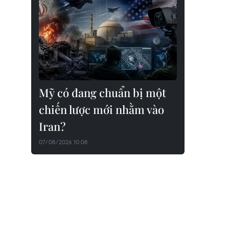
Mỹ có đang chuẩn bị một
chiến lược mới nhằm vào
Iran?
07/08/2026 10:08