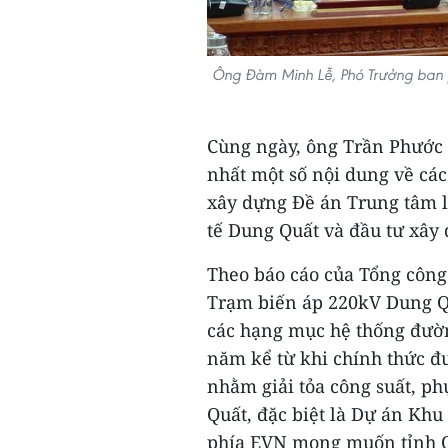
Ông Đàm Minh Lễ, Phó Trưởng ban ph
Cùng ngày, ông Trần Phước 
nhất một số nội dung về các
xây dựng Đề án Trung tâm l
tế Dung Quất và đầu tư xây
Theo báo cáo của Tổng công 
Trạm biến áp 220kV Dung Q
các hạng mục hệ thống đường
năm kể từ khi chính thức đ
nhằm giải tỏa công suất, p
Quất, đặc biệt là Dự án Khu
phía EVN mong muốn tỉnh Q