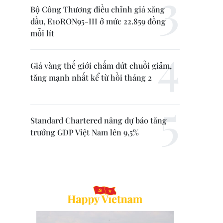
Bộ Công Thương điều chỉnh giá xăng
dầu, E10RON95-III ở mức 22.859 đồng
mỗi lít
Giá vàng thế giới chấm dứt chuỗi giảm,
tăng mạnh nhất kể từ hồi tháng 2
Standard Chartered nâng dự báo tăng
trưởng GDP Việt Nam lên 9,5%