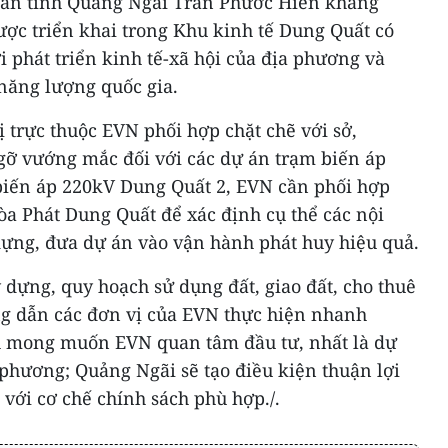
dân tỉnh Quảng Ngãi Trần Phước Hiền khẳng
ược triển khai trong Khu kinh tế Dung Quất có
ới phát triển kinh tế-xã hội của địa phương và
năng lượng quốc gia.
 trực thuộc EVN phối hợp chặt chẽ với sở,
gỡ vướng mắc đối với các dự án trạm biến áp
biến áp 220kV Dung Quất 2, EVN cần phối hợp
òa Phát Dung Quất để xác định cụ thể các nội
dựng, đưa dự án vào vận hành phát huy hiệu quả.
 dựng, quy hoạch sử dụng đất, giao đất, cho thuê
ớng dẫn các đơn vị của EVN thực hiện nhanh
h mong muốn EVN quan tâm đầu tư, nhất là dự
phương; Quảng Ngãi sẽ tạo điều kiện thuận lợi
 với cơ chế chính sách phù hợp./.