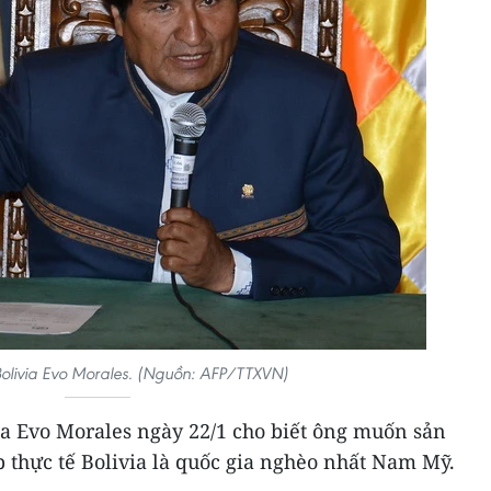
olivia Evo Morales. (Nguồn: AFP/TTXVN)
ia Evo Morales ngày 22/1 cho biết ông muốn sản
p thực tế Bolivia là quốc gia nghèo nhất Nam Mỹ.