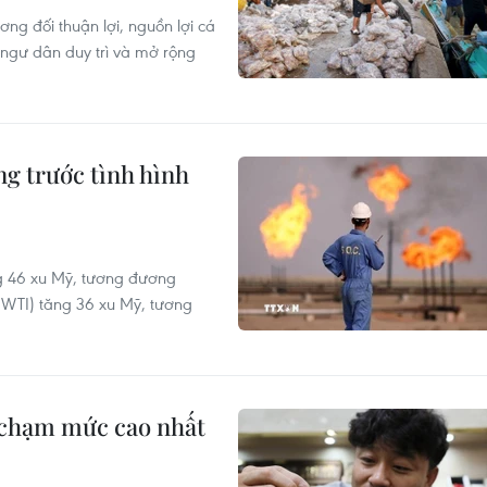
ơng đối thuận lợi, nguồn lợi cá
 ngư dân duy trì và mở rộng
ng trước tình hình
ng 46 xu Mỹ, tương đương
(WTI) tăng 36 xu Mỹ, tương
, chạm mức cao nhất