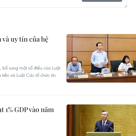
và uy tín của hệ
, bổ sung một số điều của Luật
iền và Luật Các tổ chức tín
ạt 1% GDP vào năm