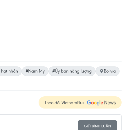
 hạt nhân
#Nam Mỹ
#Ủy ban năng lượng
Bolivia
Theo dõi VietnamPlus
GỬI BÌNH LUẬN