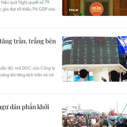
 hiệu quả Nghị quyết số 79
c gia đạt tối thiểu 1% GDP vào
tăng trần, trắng bên
g sắc đỏ, mã DGC của Công ty
ng khi tăng kịch trần và rơi
ngư dân phấn khởi