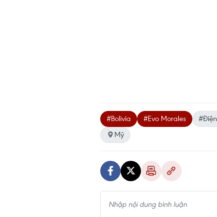
#Bolivia
#Evo Morales
#Điện
Mỹ