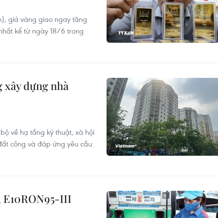
m), giá vàng giao ngay tăng
hất kể từ ngày 18/6 trong
g xây dựng nhà
ộ về hạ tầng kỹ thuật, xã hội
 đất công và đáp ứng yêu cầu
, E10RON95-III