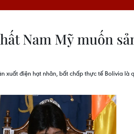
hất Nam Mỹ muốn sản 
n xuất điện hạt nhân, bất chấp thực tế Bolivia l