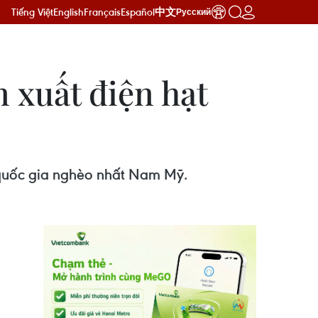
Tiếng Việt
English
Français
Español
中文
Русский
xuất điện hạt
à quốc gia nghèo nhất Nam Mỹ.