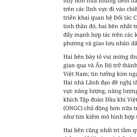
huy hơn nữa những tiềm năng
trên các lĩnh vực đi vào ch
triển khai quan hệ Đối tác 
tinh thần đó, hai bên nhất t
đẩy mạnh hợp tác trên các 
phương và giao lưu nhân d
Hai bên bày tỏ vui mừng t
gian qua và Ấn Độ trở thành
Việt Nam; tin tưởng kim ng
Hai nhà Lãnh đạo đề nghị tă
vực năng lượng, năng lượng
khích Tập đoàn Dầu khí Việ
(ONGC) chủ động hơn nữa tr
như tìm kiếm mô hình hợp tá
Hai bên cũng nhất trí tầm q