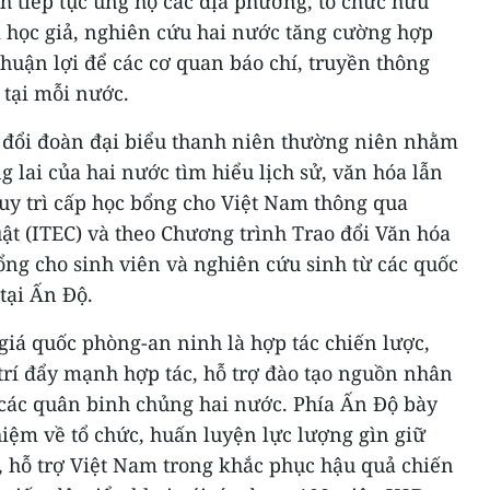
 tiếp tục ủng hộ các địa phương, tổ chức hữu
i học giả, nghiên cứu hai nước tăng cường hợp
thuận lợi để các cơ quan báo chí, truyền thông
 tại mỗi nước.
ao đổi đoàn đại biểu thanh niên thường niên nhằm
g lai của hai nước tìm hiểu lịch sử, văn hóa lẫn
uy trì cấp học bổng cho Việt Nam thông qua
ật (ITEC) và theo Chương trình Trao đổi Văn hóa
ổng cho sinh viên và nghiên cứu sinh từ các quốc
tại Ấn Độ.
giá quốc phòng-an ninh là hợp tác chiến lược,
 trí đẩy mạnh hợp tác, hỗ trợ đào tạo nguồn nhân
a các quân binh chủng hai nước. Phía Ấn Độ bày
hiệm về tổ chức, huấn luyện lực lượng gìn giữ
, hỗ trợ Việt Nam trong khắc phục hậu quả chiến