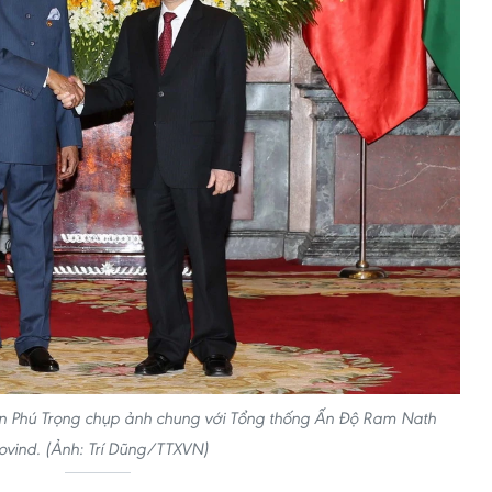
ễn Phú Trọng chụp ảnh chung với Tổng thống Ấn Độ Ram Nath
ovind. (Ảnh: Trí Dũng/TTXVN)