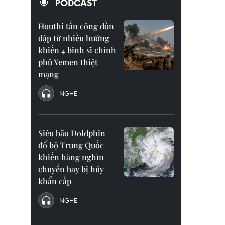
PODCAST
Houthi tấn công dồn
dập từ nhiều hướng
khiến 4 binh sĩ chính
phủ Yemen thiệt
mạng
NGHE
Siêu bão Doldphin
đổ bộ Trung Quốc
khiến hàng nghìn
chuyến bay bị hủy
khẩn cấp
NGHE