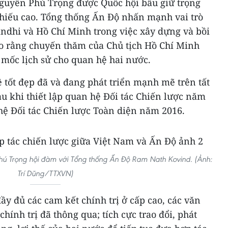
guyễn Phú Trọng được Quốc hội bầu giữ trọng
phiếu cao. Tổng thống Ấn Độ nhấn mạnh vai trò
ndhi và Hồ Chí Minh trong việc xây dựng và bồi
o rằng chuyến thăm của Chủ tịch Hồ Chí Minh
mốc lịch sử cho quan hệ hai nước.
 tốt đẹp đã và đang phát triển mạnh mẽ trên tất
sau khi thiết lập quan hệ Đối tác Chiến lược năm
hệ Đối tác Chiến lược Toàn diện năm 2016.
Phú Trọng hội đàm với Tổng thống Ấn Độ Ram Nath Kovind. (Ảnh:
Trí Dũng/TTXVN)
đầy đủ các cam kết chính trị ở cấp cao, các văn
ính trị đã thông qua; tích cực trao đổi, phát