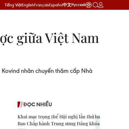
Tiếng Việt
English
Français
Español
中文
Русский
ược giữa Việt Nam
h Kovind nhân chuyến thăm cấp Nhà
ĐỌC NHIỀU
Khai mạc trọng thể Hội nghị lần thứ ba
Ban Chấp hành Trung ương Đảng khóa