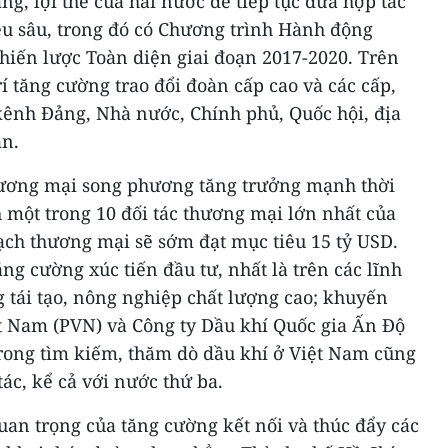
, lợi thế của hai nước để tiếp tục đưa hợp tác
iều sâu, trong đó có Chương trình Hành động
Chiến lược Toàn diện giai đoạn 2017-2020. Trên
rí tăng cường trao đổi đoàn cấp cao và các cấp,
kênh Đảng, Nhà nước, Chính phủ, Quốc hội, địa
ân.
hương mại song phương tăng trưởng mạnh thời
 một trong 10 đối tác thương mại lớn nhất của
ạch thương mại sẽ sớm đạt mục tiêu 15 tỷ USD.
ng cường xúc tiến đầu tư, nhất là trên các lĩnh
 tái tạo, nông nghiệp chất lượng cao; khuyến
t Nam (PVN) và Công ty Dầu khí Quốc gia Ấn Độ
ong tìm kiếm, thăm dò dầu khí ở Việt Nam cũng
c, kể cả với nước thứ ba.
uan trọng của tăng cường kết nối và thúc đẩy các