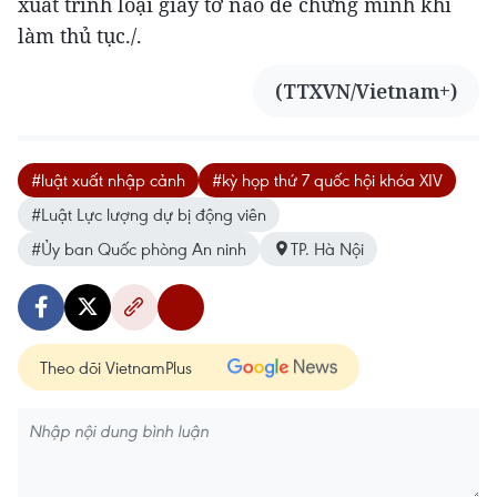
xuất trình loại giấy tờ nào để chứng minh khi
làm thủ tục./.
(TTXVN/Vietnam+)
#luật xuất nhập cảnh
#kỳ họp thứ 7 quốc hội khóa XIV
#Luật Lực lượng dự bị động viên
#Ủy ban Quốc phòng An ninh
TP. Hà Nội
Theo dõi VietnamPlus