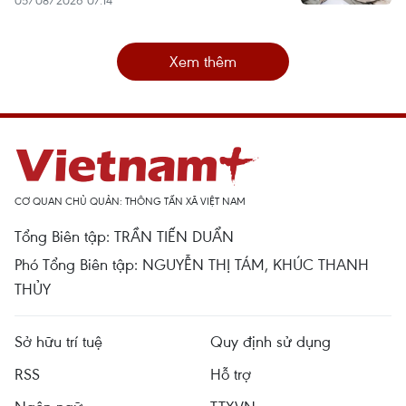
05/08/2026 07:14
Xem thêm
CƠ QUAN CHỦ QUẢN: THÔNG TẤN XÃ VIỆT NAM
Tổng Biên tập: TRẦN TIẾN DUẨN
Phó Tổng Biên tập: NGUYỄN THỊ TÁM, KHÚC THANH
THỦY
Sở hữu trí tuệ
Quy định sử dụng
RSS
Hỗ trợ